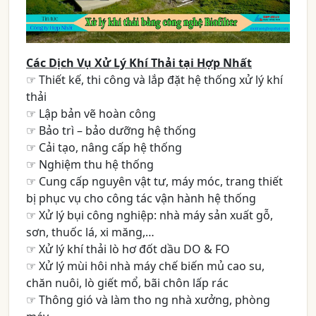
Các Dịch Vụ Xử Lý Khí Thải tại Hợp Nhất
☞ Thiết kế, thi công và lắp đặt hệ thống xử lý khí
thải
☞ Lập bản vẽ hoàn công
☞ Bảo trì – bảo dưỡng hệ thống
☞ Cải tạo, nâng cấp hệ thống
☞ Nghiệm thu hệ thống
☞ Cung cấp nguyên vật tư, máy móc, trang thiết
bị phục vụ cho công tác vận hành hệ thống
☞ Xử lý bụi công nghiệp: nhà máy sản xuất gỗ,
sơn, thuốc lá, xi măng,…
☞ Xử lý khí thải lò hơ đốt dầu DO & FO
☞ Xử lý mùi hôi nhà máy chế biến mủ cao su,
chăn nuôi, lò giết mổ, bãi chôn lấp rác
☞ Thông gió và làm tho ng nhà xưởng, phòng