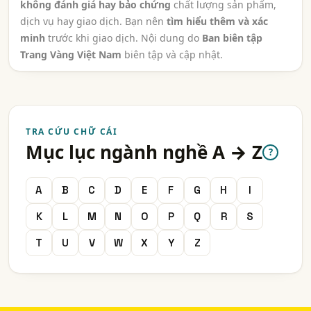
không đánh giá hay bảo chứng
chất lượng sản phẩm,
dịch vụ hay giao dịch. Bạn nên
tìm hiểu thêm và xác
minh
trước khi giao dịch. Nội dung do
Ban biên tập
Trang Vàng Việt Nam
biên tập và cập nhật.
TRA CỨU CHỮ CÁI
Mục lục ngành nghề A → Z
?
A
B
C
D
E
F
G
H
I
K
L
M
N
O
P
Q
R
S
T
U
V
W
X
Y
Z