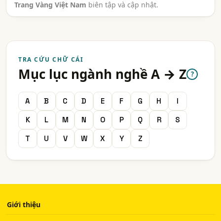
Trang Vàng Việt Nam
biên tập và cập nhật.
TRA CỨU CHỮ CÁI
Mục lục ngành nghề A → Z
?
A
B
C
D
E
F
G
H
I
K
L
M
N
O
P
Q
R
S
T
U
V
W
X
Y
Z
Giới thiệu