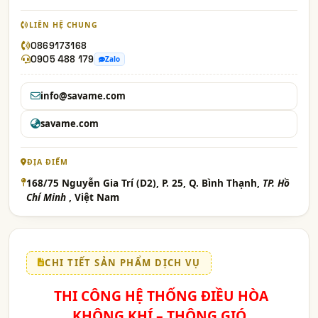
LIÊN HỆ CHUNG
0869173168
0905 488 179
Zalo
info@savame.com
savame.com
ĐỊA ĐIỂM
168/75 Nguyễn Gia Trí (D2), P. 25, Q. Bình Thạnh,
TP. Hồ
Chí Minh
, Việt Nam
CHI TIẾT SẢN PHẨM DỊCH VỤ
THI CÔNG HỆ THỐNG ĐIỀU HÒA
KHÔNG KHÍ – THÔNG GIÓ