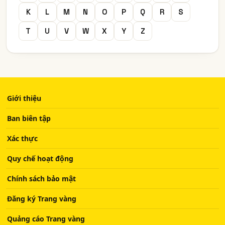
K
L
M
N
O
P
Q
R
S
T
U
V
W
X
Y
Z
Giới thiệu
Ban biên tập
Xác thực
Quy chế hoạt động
Chính sách bảo mật
Đăng ký Trang vàng
Quảng cáo Trang vàng