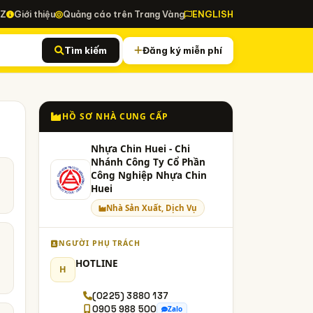
-Z
Giới thiệu
Quảng cáo trên Trang Vàng
ENGLISH
Tìm kiếm
Đăng ký miễn phí
HỒ SƠ NHÀ CUNG CẤP
Nhựa Chin Huei - Chi
Nhánh Công Ty Cổ Phần
Công Nghiệp Nhựa Chin
Huei
Nhà Sản Xuất, Dịch Vụ
NGƯỜI PHỤ TRÁCH
HOTLINE
H
(0225) 3880 137
0905 988 500
Zalo