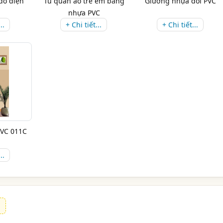
đồ điện
Tủ quần áo trẻ em bằng
Giường nhựa đôi PVC
nhựa PVC
..
+ Chi tiết...
+ Chi tiết...
PVC 011C
..