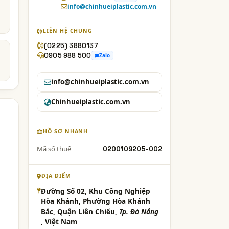
info@chinhueiplastic.com.vn
LIÊN HỆ CHUNG
(0225) 3880137
0905 988 500
Zalo
info@chinhueiplastic.com.vn
Chinhueiplastic.com.vn
HỒ SƠ NHANH
Mã số thuế
0200109205-002
ĐỊA ĐIỂM
Đường Số 02, Khu Công Nghiệp
Hòa Khánh, Phường Hòa Khánh
Bắc, Quận Liên Chiểu,
Tp. Đà Nẵng
, Việt Nam