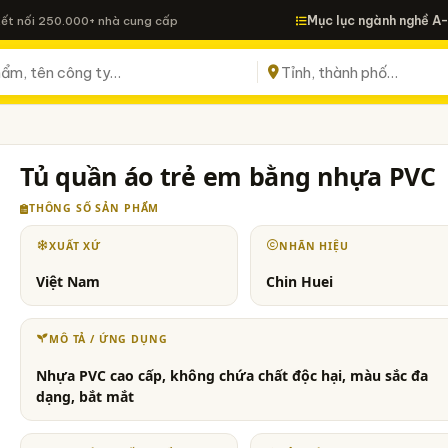
Mục lục ngành nghề A
Kết nối 250.000+ nhà cung cấp
Tủ quần áo trẻ em bằng nhựa PVC
THÔNG SỐ SẢN PHẨM
XUẤT XỨ
NHÃN HIỆU
Việt Nam
Chin Huei
MÔ TẢ / ỨNG DỤNG
Nhựa PVC cao cấp, không chứa chất độc hại, màu sắc đa
dạng, bắt mắt