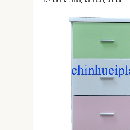
- Dễ dàng lau chùi, bảo quản, lắp đặt.