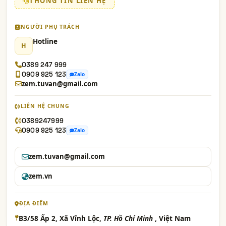
THÔNG TIN LIÊN HỆ
NGƯỜI PHỤ TRÁCH
Hotline
H
0389 247 999
0909 925 123
Zalo
zem.tuvan@gmail.com
LIÊN HỆ CHUNG
0389247999
0909 925 123
Zalo
zem.tuvan@gmail.com
zem.vn
ĐỊA ĐIỂM
B3/58 Ấp 2, Xã Vĩnh Lộc,
TP. Hồ Chí Minh
, Việt Nam