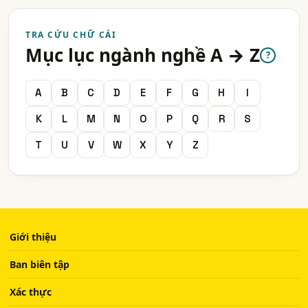
TRA CỨU CHỮ CÁI
Mục lục ngành nghề A → Z
?
A
B
C
D
E
F
G
H
I
K
L
M
N
O
P
Q
R
S
T
U
V
W
X
Y
Z
Giới thiệu
Ban biên tập
Xác thực