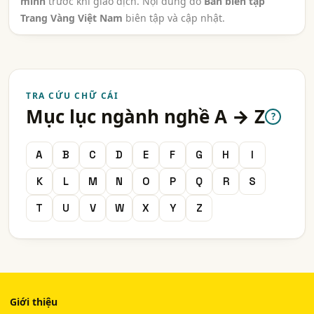
minh
trước khi giao dịch. Nội dung do
Ban biên tập
Trang Vàng Việt Nam
biên tập và cập nhật.
TRA CỨU CHỮ CÁI
Mục lục ngành nghề A → Z
?
A
B
C
D
E
F
G
H
I
K
L
M
N
O
P
Q
R
S
T
U
V
W
X
Y
Z
Giới thiệu