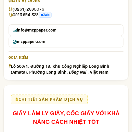
LIÊN HỆ CHUNG
(0251) 2860075
0913 654 328
Zalo
info@mcppaper.com
mcppaper.com
ĐỊA ĐIỂM
Lô 500/1, Đường 13, Khu Công Nghiệp Long Bình
(Amata), Phường Long Bình,
Đồng Nai
, Việt Nam
CHI TIẾT SẢN PHẨM DỊCH VỤ
GIẤY LÀM LY GIẤY, CỐC GIẤY VỚI KHẢ
NĂNG CÁCH NHIỆT TỐT