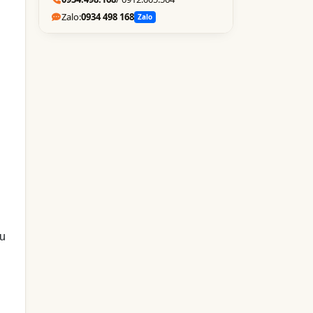
Zalo:
0934 498 168
Zalo
êu