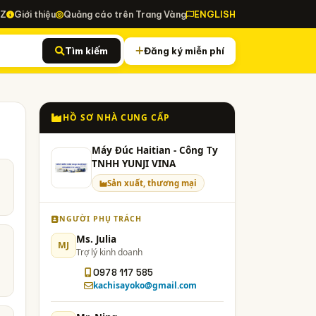
-Z
Giới thiệu
Quảng cáo trên Trang Vàng
ENGLISH
Tìm kiếm
Đăng ký miễn phí
HỒ SƠ NHÀ CUNG CẤP
Máy Đúc Haitian - Công Ty
TNHH YUNJI VINA
Sản xuất, thương mại
NGƯỜI PHỤ TRÁCH
Ms. Julia
MJ
Trợ lý kinh doanh
0978 117 585
kachisayoko@gmail.com