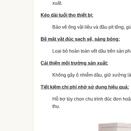
xuất.
Kéo dài tuổi thọ thiết bị:
Bảo vệ ống vật liệu và đầu pít tông,
Bề mặt vật đúc sạch sẽ, sáng bóng:
Loại bỏ hoàn toàn vết dầu trên sản p
Cải thiện môi trường sản xuất:
Không gây ô nhiễm dầu, giữ xưởng là
Tiết kiệm chi phí nhờ sử dụng hiệu quả:
Hỗ trợ tùy chọn chu trình đúc đơn hoặ
thụ.