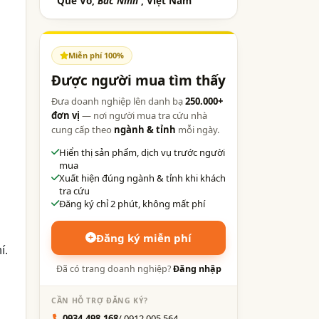
Quế Võ,
Bắc Ninh
, Việt Nam
Miễn phí 100%
Được người mua tìm thấy
Đưa doanh nghiệp lên danh bạ
250.000+
đơn vị
— nơi người mua tra cứu nhà
cung cấp theo
ngành & tỉnh
mỗi ngày.
Hiển thị sản phẩm, dịch vụ trước người
mua
Xuất hiện đúng ngành & tỉnh khi khách
tra cứu
Đăng ký chỉ 2 phút, không mất phí
Đăng ký miễn phí
í.
Đã có trang doanh nghiệp?
Đăng nhập
CẦN HỖ TRỢ ĐĂNG KÝ?
n
0934.498.168
/ 0912.005.564