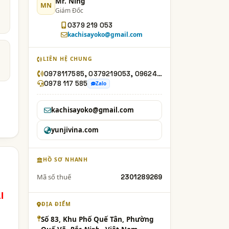
Mr. Ning
MN
Giám Đốc
0379 219 053
kachisayoko@gmail.com
LIÊN HỆ CHUNG
0978117585, 0379219053, 0962487390
0978 117 585
Zalo
kachisayoko@gmail.com
yunjivina.com
HỒ SƠ NHANH
Mã số thuế
2301289269
I
ĐỊA ĐIỂM
Số 83, Khu Phố Quế Tân, Phường