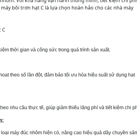
 nhôm. Với khả năng vận hành thông minh, tiết kiệm chi phí
 máy bôi trơn hạt C là lựa chọn hoàn hảo cho các nhà máy
t C
 kiệm thời gian và công sức trong quá trình sản xuất.
 hoạt theo số lần đột, đảm bảo tối ưu hóa hiệu suất sử dụng hạt
heo nhu cầu thực tế, giúp giảm thiểu lãng phí và tiết kiệm chi ph
m:
i loại máy đúc nhôm hiện có, nâng cao hiệu quả dây chuyền sả