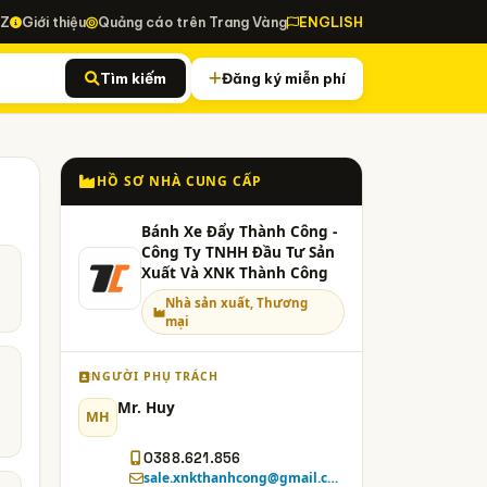
-Z
Giới thiệu
Quảng cáo trên Trang Vàng
ENGLISH
Tìm kiếm
Đăng ký miễn phí
HỒ SƠ NHÀ CUNG CẤP
Bánh Xe Đẩy Thành Công -
Công Ty TNHH Đầu Tư Sản
Xuất Và XNK Thành Công
Nhà sản xuất, Thương
mại
NGƯỜI PHỤ TRÁCH
Mr. Huy
MH
0388.621.856
sale.xnkthanhcong@gmail.com