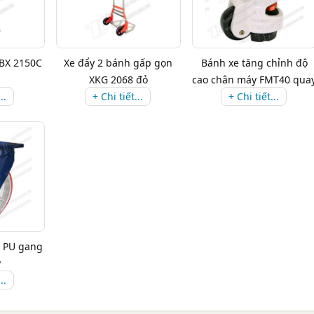
HBX 2150C
Xe đẩy 2 bánh gấp gọn
Bánh xe tăng chỉnh độ
XKG 2068 đỏ
cao chân máy FMT40 qua
..
+ Chi tiết...
+ Chi tiết...
-G...
 PU gang
y
..