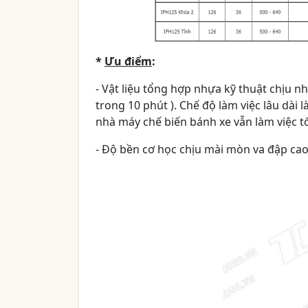
*
Ưu điểm
:
- Vật liệu tổng hợp nhựa kỹ thuật chịu n
trong 10 phút ). Chế độ làm việc lâu dài 
nhà máy chế biến bánh xe vẫn làm việc tố
- Độ bền cơ học chịu mài mòn va đập cao 