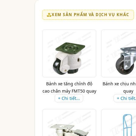
XEM SẢN PHẨM VÀ DỊCH VỤ KHÁC
Bánh xe tăng chỉnh độ
Bánh xe chịu nh
cao chân máy FMT50 quay
quay
+ Chi tiết...
-G...
+ Chi tiết.