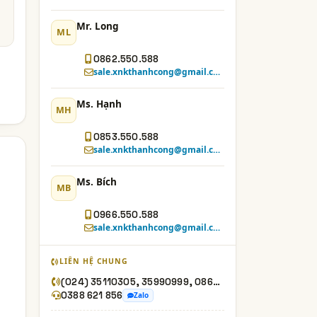
Mr. Long
ML
0862.550.588
sale.xnkthanhcong@gmail.com
Ms. Hạnh
MH
0853.550.588
sale.xnkthanhcong@gmail.com
Ms. Bích
MB
0966.550.588
sale.xnkthanhcong@gmail.com
LIÊN HỆ CHUNG
(024) 35110305, 35990999, 0862550588, 0966550588, 0853550588
0388 621 856
Zalo