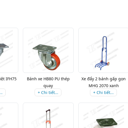
iệt IFH75
Bánh xe HB80 PU thép
Xe đẩy 2 bánh gấp gọn
quay
MHG 2070 xanh
..
+ Chi tiết...
+ Chi tiết...