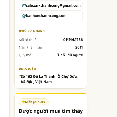
sale.xnkthanhcong@gmail.com
banhxethanhcong.com
HỒ SƠ NHANH
Mã số thuế
0111142786
Năm thành lập
2011
Quy mô
Từ 5 - 10 người
ĐỊA ĐIỂM
Số 162 Đê La Thành, Ô Chợ Dừa,
Hà Nội
, Việt Nam
Miễn phí 100%
Được người mua tìm thấy