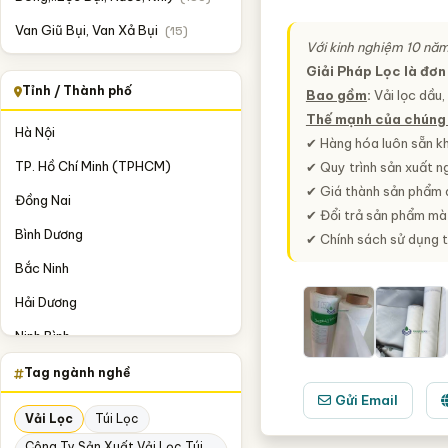
Van Giũ Bụi, Van Xả Bụi
(15)
Với kinh nghiệm 10 nă
Giải Pháp Lọc là đơn
Tỉnh / Thành phố
Bao gồm
:
Vải lọc dầu, 
Thế mạnh của chúng 
Hà Nội
✔ Hàng hóa luôn sẵn kh
TP. Hồ Chí Minh (TPHCM)
✔ Quy trình sản xuất n
✔ Giá thành sản phẩm 
Đồng Nai
✔ Đổi trả sản phẩm mà
Bình Dương
✔ Chính sách sử dụng 
Bắc Ninh
Hải Dương
Ninh Bình
Tag ngành nghề
Gửi Email
Vải Lọc
Túi Lọc
Công Ty Sản Xuất Vải Lọc Túi