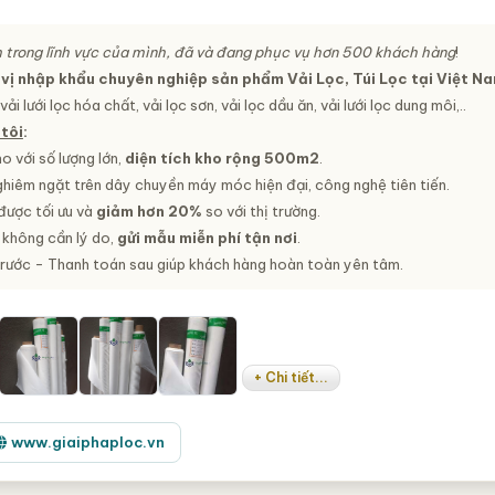
m trong lĩnh vực của mình, đã và đang phục vụ hơn 500 khách hàng
!
 vị nhập khẩu chuyên nghiệp sản phẩm Vải Lọc, Túi Lọc tại Việt N
vải lưới lọc hóa chất, vải lọc sơn, vải lọc dầu ăn, vải lưới lọc dung môi,..
tôi
:
o với số lượng lớn,
diện tích kho rộng 500m2
.
ghiêm ngặt trên dây chuyền máy móc hiện đại, công nghệ tiên tiến.
được tối ưu và
giảm hơn 20%
so với thị trường.
 không cần lý do,
gửi mẫu miễn phí tận nơi
.
trước - Thanh toán sau giúp khách hàng hoàn toàn yên tâm.
+ Chi tiết...
www.giaiphaploc.vn