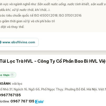
nh vực và ngành nghề như:
Sản xuất nước uống, nước tinh khiết, sản xuất s
u khí, xử lý nước thải, khí thải,..
i.
 các tiêu chuẩn quốc tế ISO 45001:2018, ISO 37001:2016
 giảm thời gian xử lý và chi phí bảo trì
 đặt và thay thế.
www.absfilvina.com
 Túi Lọc Trà HVL - Công Ty Cổ Phần Bao Bì HVL Việ
c thực
?
NGÀNH:
vải lọc
ố Nhà 31, Ngách 16, Ngõ 66, Phố Ngọc Thụy, Phường Bồ Đề,
Hà Nội
, Việt
0967767135
0967 767 135
otline: