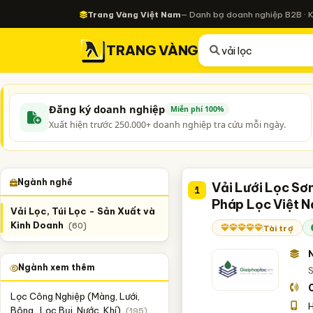
Trang Vàng Việt Nam
— Danh bạ doanh nghiệp B2B · 
TRANG VÀNG
Đăng ký doanh nghiệp
Miễn phí 100%
Xuất hiện trước 250.000+ doanh nghiệp tra cứu mỗi ngày.
Ngành nghề
Vải Lưới Lọc Sơ
1
Pháp Lọc Việt 
Vải Lọc, Túi Lọc - Sản Xuất và
Kinh Doanh
(60)
Tài trợ
Ngành xem thêm
S
Lọc Công Nghiệp (Màng, Lưới,
H
Bông,..Lọc Bụi, Nước, Khí)
(195)