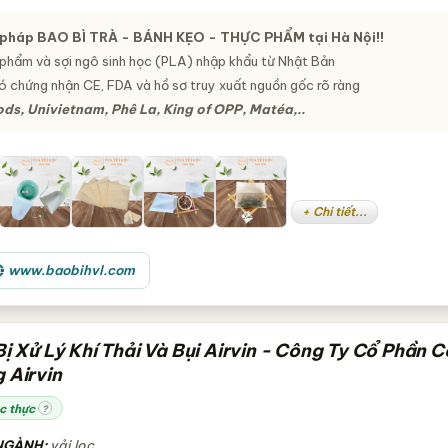
i pháp
BAO BÌ TRÀ - BÁNH KẸO - THỰC PHẨM
tại Hà Nội!!
phẩm và sợi ngô sinh học (PLA) nhập khẩu từ Nhật Bản
 chứng nhận CE, FDA và hồ sơ truy xuất nguồn gốc rõ ràng
ds, Univietnam, Phê La, King of OPP, Matéa,..
+ Chi tiết...
www.baobihvl.com
ị Xử Lý Khí Thải Và Bụi Airvin - Công Ty Cổ Phần 
 Airvin
c thực
?
NGÀNH:
vải lọc