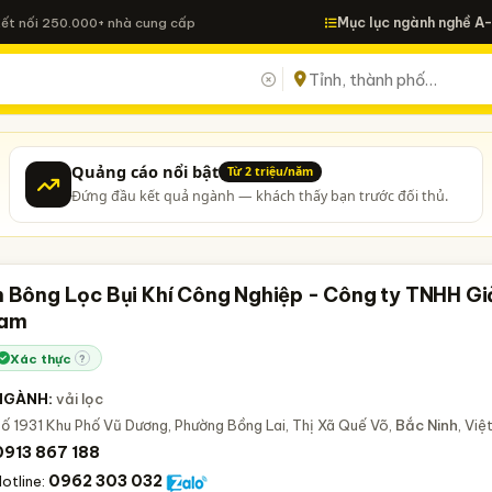
Mục lục ngành nghề A
Kết nối 250.000+ nhà cung cấp
Quảng cáo nổi bật
Từ 2 triệu/năm
Đứng đầu kết quả ngành — khách thấy bạn trước đối thủ.
n Bông Lọc Bụi Khí Công Nghiệp - Công ty TNHH Gi
Nam
Xác thực
?
NGÀNH:
vải lọc
ố 1931 Khu Phố Vũ Dương, Phường Bồng Lai, Thị Xã Quế Võ,
Bắc Ninh
, Vi
0913 867 188
0962 303 032
otline: