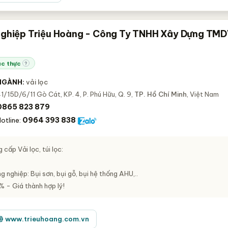
Nghiệp Triệu Hoàng - Công Ty TNHH Xây Dựng TM
c thực
?
NGÀNH:
vải lọc
1/15D/6/11 Gò Cát, KP. 4, P. Phú Hữu, Q. 9,
TP. Hồ Chí Minh
, Việt Nam
0865 823 879
0964 393 838
otline:
cấp Vải lọc, túi lọc:
g nghiệp: Bụi sơn, bụi gỗ, bụi hệ thống AHU,..
% - Giá thành hợp lý!
www.trieuhoang.com.vn