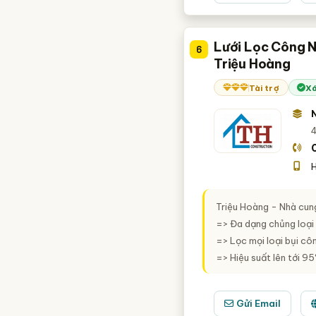
Lưới Lọc Công 
6
Triệu Hoàng
Tài trợ
Xá
4
H
Triệu Hoàng - Nhà cung 
=> Đa dạng chủng loại
=> Lọc mọi loại bụi côn
=> Hiệu suất lên tới 95
Gửi Email