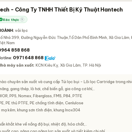
tech - Công Ty TNHH Thiết Bị Kỹ Thuật Hantech
Xác thực
?
NGÀNH:
vải lọc
ố Nhà 399, Đường Nguyễn Đức Thuận,Tổ Dân Phố Bình Minh, Xã Gia Lâm,
Việt Nam
0964 858 868
0971 648 868
otline:
Nhà máy sản xuất
: KCN Kiêu Kỵ, Xã Gia Lâm, TP. Hà Nội
hào chuyên sản xuất và cung cấp Túi lọc bụi - Lõi lọc Cartridge trong nh
ăng, gang thép, lò hơi, chế biến gỗ, gia công cơ khí,..
WOR, PPS, Nomex, Fiberglass, FMS, P84, PTFE
 PE, PE thủ PTFE, PE chống tĩnh điện, Cenlulose
p mạ kẽm, khung sơn tĩnh điện, khung Inox304
n khắt khe về nồng độ bụi, nhiệt độ, hóa chất,..
 suất cao, nâng cao năng lực sản xuất và tiết kiệm chi phí.