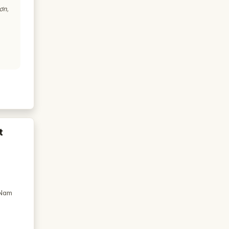
ơn,
t
 Nam