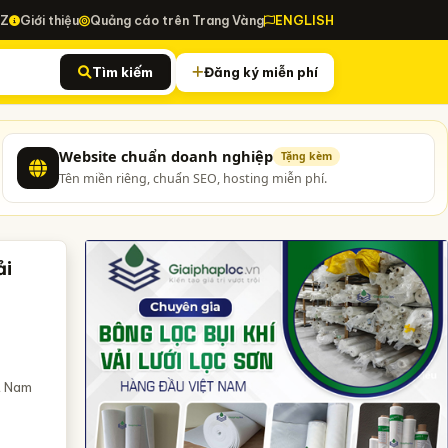
-Z
Giới thiệu
Quảng cáo trên Trang Vàng
ENGLISH
Tìm kiếm
Đăng ký miễn phí
Website chuẩn doanh nghiệp
Tặng kèm
Tên miền riêng, chuẩn SEO, hosting miễn phí.
ải
ệt Nam