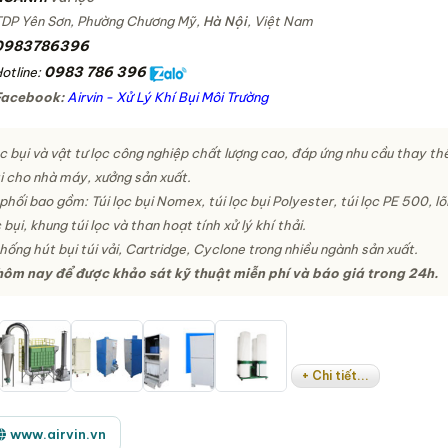
TDP Yên Sơn, Phường Chương Mỹ,
Hà Nội
, Việt Nam
0983786396
0983 786 396
otline:
Facebook:
Airvin - Xử Lý Khí Bụi Môi Trường
c bụi và vật tư lọc công nghiệp chất lượng cao, đáp ứng nhu cầu thay th
ụi cho nhà máy, xưởng sản xuất.
 phối bao gồm:
Túi lọc bụi Nomex, túi lọc bụi Polyester, túi lọc PE 500, lõ
bụi, khung túi lọc và than hoạt tính xử lý khí thải.
hống hút bụi túi vải, Cartridge, Cyclone trong nhiều ngành sản xuất.
hôm nay để được khảo sát kỹ thuật miễn phí và báo giá trong 24h.
+ Chi tiết...
www.airvin.vn