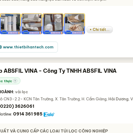
+ Chi tiết...
www.thietbihantech.com
p ABSFIL VINA - Công Ty TNHH ABSFIL VINA
c thực
?
NGÀNH:
vải lọc
ô CN3-2.2- KCN Tân Trường, X. Tân Trường, H. Cẩm Giàng,
Hải Dương
, 
(0220) 3626061
0914 361 985
otline:
 XUẤT VÀ CUNG CẤP CÁC LOẠI TÚI LỌC CÔNG NGHIỆP