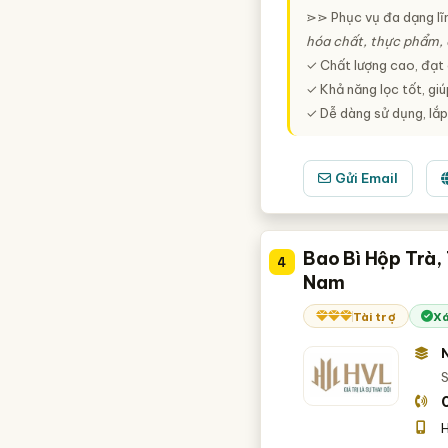
⋗⋗ Phục vụ đa dạng lĩ
hóa chất, thực phẩm, dầ
✓ Chất lượng cao, đạt
✓ Khả năng lọc tốt, giúp
✓ Dễ dàng sử dụng, lắp
Gửi Email
Bao Bì Hộp Trà,
4
Nam
Tài trợ
Xá
S
H