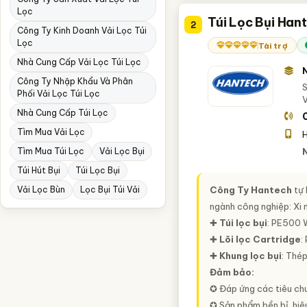
Lọc
Túi Lọc Bụi Han
2
Công Ty Kinh Doanh Vải Lọc Túi
Lọc
Tài trợ
Nhà Cung Cấp Vải Lọc Túi Lọc
Công Ty Nhập Khẩu Và Phân
S
Phối Vải Lọc Túi Lọc
Nhà Cung Cấp Túi Lọc
Tìm Mua Vải Lọc
H
Tìm Mua Túi Lọc
Vải Lọc Bụi
Túi Hút Bụi
Túi Lọc Bụi
Vải Lọc Bùn
Lọc Bụi Túi Vải
Công Ty Hantech
tự 
ngành công nghiệp: Xi m
✚
Túi lọc bụi
: PE500 
✚
Lõi lọc Cartridge
:
✚
Khung lọc bụi
: Thé
Đảm bảo:
✪ Đáp ứng các tiêu chuẩ
✪ Sản phẩm bền bỉ, hiệu