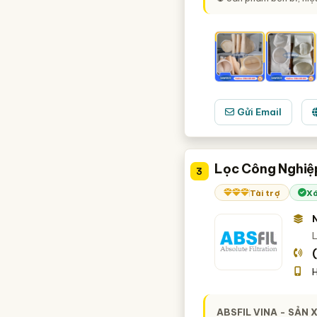
Gửi Email
Lọc Công Nghiệ
3
Tài trợ
Xá
L
H
ABSFIL VINA - SẢN