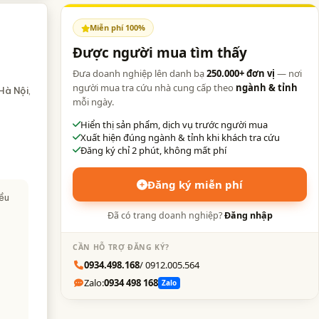
Miễn phí 100%
Được người mua tìm thấy
Đưa doanh nghiệp lên danh bạ
250.000+ đơn vị
— nơi
người mua tra cứu nhà cung cấp theo
ngành & tỉnh
Hà Nội
,
mỗi ngày.
Hiển thị sản phẩm, dịch vụ trước người mua
Xuất hiện đúng ngành & tỉnh khi khách tra cứu
Đăng ký chỉ 2 phút, không mất phí
Đăng ký miễn phí
iều
Đã có trang doanh nghiệp?
Đăng nhập
CẦN HỖ TRỢ ĐĂNG KÝ?
0934.498.168
/ 0912.005.564
Zalo:
0934 498 168
Zalo