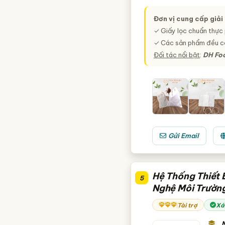
Đơn vị cung cấp giả
✓ Giấy lọc chuẩn thực 
✓ Các sản phẩm đều có
Đối tác nổi bật
:
DH Foo
Gửi Email
Hệ Thống Thiết B
5
Nghệ Môi Trường
Tài trợ
Xá