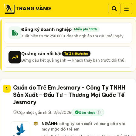
TRANG VÀNG
Đăng ký doanh nghiệp
Miễn phí 100%
Xuất hiện trước 250.000+ doanh nghiệp tra cứu mỗi ngày.
Quảng cáo nổi bật
Từ 2 triệu/năm
Đứng đầu kết quả ngành — khách thấy bạn trước đối thủ.
Quần áo Trẻ Em Jesmary - Công Ty TNHH
1
Sản Xuất - Đầu Tư - Thương Mại Quốc Tế
Jesmary
Cập nhật gần nhất: 3/6/2026
Xác thực
?
NGÀNH:
công ty sản xuất và cung cấp vải
may mặc đồ trẻ em