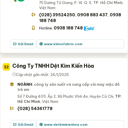
70 Dương Tử Giang, P. 14. Q. 5,
TP. Hồ Chí Minh
,
Việt Nam
(028) 39524250
0908 883 437
0938
,
,
188 748
0938 188 748
Hotline:
Gửi Email
www.kimvufabric.com
Công Ty TNHH Dệt Kim Kiến Hòa
12
Cập nhật gần nhất: 24/1/2025
NGÀNH:
công ty sản xuất và cung cấp vải may mặc đồ
trẻ em
Số 7 Đường 405, Ấp 2, Xã Phước Vĩnh An, Huyện Củ Chi,
TP.
Hồ Chí Minh
, Việt Nam
(028) 54361778
Gửi Email
www.detkimkienhoa.com