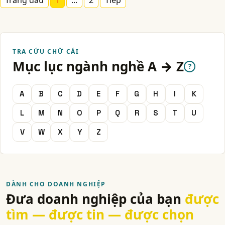
Trang đầu
1
...
2
Tiếp
TRA CỨU CHỮ CÁI
Mục lục ngành nghề A → Z
?
A
B
C
D
E
F
G
H
I
K
L
M
N
O
P
Q
R
S
T
U
V
W
X
Y
Z
DÀNH CHO DOANH NGHIỆP
Đưa doanh nghiệp của bạn
được
tìm — được tin — được chọn