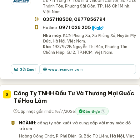
L17-11 Tầng 17, Tòa nhà Vincom Center, Số 72 Lê
Thánh Tôn, Phường Sài Gòn,
TP. Hồ Chí Minh
,
Việt Nam
0357118508
0977856794
,
0971 026 205
Hotline:
Nhà máy
: KCN Phùng Xá, Xã Phùng Xá, Huyện Mỹ
Đức, Hà Nội, Việt Nam.
Kho
: 193/9/2B Nguyễn Thị Búp, Phường Tân
Chánh Hiệp, Q.12, TP.HCM, Việt Nam.
Gửi Email
www.jesmary.com
Công Ty TNHH Đầu Tư Và Thương Mại Quốc
2
Tế Hoa Lâm
Cập nhật gần nhất: 16/7/2026
Xác thực
?
NGÀNH:
công ty sản xuất và cung cấp vải may mặc đồ
trẻ em
Hoàng Công Chất, P. Phú Diễn, Q. Bắc Từ Liêm,
Hà Nội
, Việt