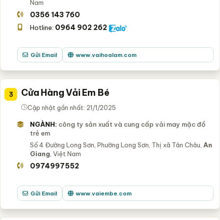
Nam
0356 143 760
0964 902 262
Hotline:
Gửi Email
www.vaihoalam.com
Cửa Hàng Vải Em Bé
3
Cập nhật gần nhất: 21/1/2025
NGÀNH:
công ty sản xuất và cung cấp vải may mặc đồ
trẻ em
Số 4 Đường Long Sơn, Phường Long Sơn, Thị xã Tân Châu,
An
Giang
, Việt Nam
0974997552
Gửi Email
www.vaiembe.com