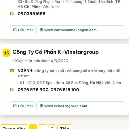
83-85 Đường Phạm Phú Thứ, Phường 11, Quận Tân Bình,
TP.
Hồ Chí Minh
, Việt Nam
0903651688
Gửi Email
www.vaithunanhduongvn.com
Công Ty Cổ Phần K-Vinstargroup
15
Cập nhật gần nhất: 4/3/2026
NGÀNH:
công ty sản xuất và cung cấp vải may mặc đồ
trẻ em
LK1 - C10, KĐT Splendora, Xã Sơn Đồng,
Hà Nội
, Việt Nam
0976 578 900
0976 818 100
,
Gửi Email
www.kvinstargroup.com