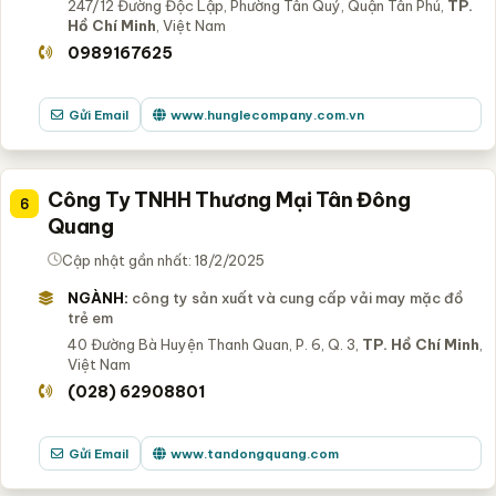
247/12 Đường Độc Lập, Phường Tân Quý, Quận Tân Phú,
TP.
Hồ Chí Minh
, Việt Nam
0989167625
Gửi Email
www.hunglecompany.com.vn
Công Ty TNHH Thương Mại Tân Đông
6
Quang
Cập nhật gần nhất: 18/2/2025
NGÀNH:
công ty sản xuất và cung cấp vải may mặc đồ
trẻ em
40 Đường Bà Huyện Thanh Quan, P. 6, Q. 3,
TP. Hồ Chí Minh
,
Việt Nam
(028) 62908801
Gửi Email
www.tandongquang.com