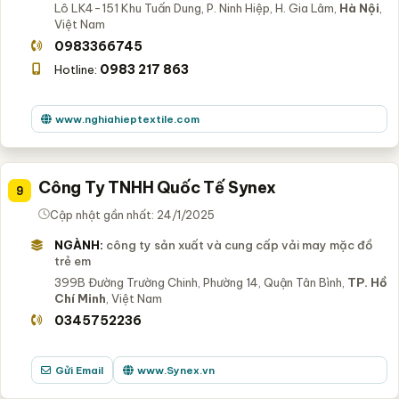
Lô LK4-151 Khu Tuấn Dung, P. Ninh Hiệp, H. Gia Lâm,
Hà Nội
,
Việt Nam
0983366745
0983 217 863
Hotline:
www.nghiahieptextile.com
Công Ty TNHH Quốc Tế Synex
9
Cập nhật gần nhất: 24/1/2025
NGÀNH:
công ty sản xuất và cung cấp vải may mặc đồ
trẻ em
399B Đường Trường Chinh, Phường 14, Quận Tân Bình,
TP. Hồ
Chí Minh
, Việt Nam
0345752236
Gửi Email
www.Synex.vn