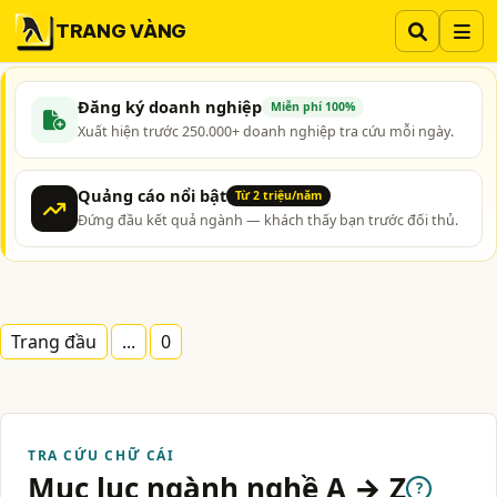
TRANG VÀNG
Đăng ký doanh nghiệp
Miễn phí 100%
Xuất hiện trước 250.000+ doanh nghiệp tra cứu mỗi ngày.
Quảng cáo nổi bật
Từ 2 triệu/năm
Đứng đầu kết quả ngành — khách thấy bạn trước đối thủ.
Trang đầu
...
0
TRA CỨU CHỮ CÁI
Mục lục ngành nghề A → Z
?