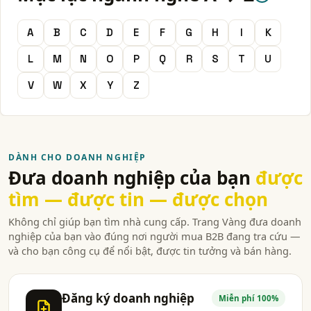
A
B
C
D
E
F
G
H
I
K
L
M
N
O
P
Q
R
S
T
U
V
W
X
Y
Z
DÀNH CHO DOANH NGHIỆP
Đưa doanh nghiệp của bạn
được
tìm — được tin — được chọn
Không chỉ giúp bạn tìm nhà cung cấp. Trang Vàng đưa doanh
nghiệp của bạn vào đúng nơi người mua B2B đang tra cứu —
và cho bạn công cụ để nổi bật, được tin tưởng và bán hàng.
Đăng ký doanh nghiệp
Miễn phí 100%