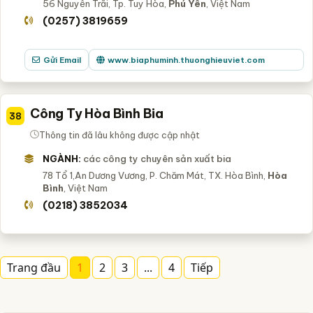
56 Nguyễn Trãi, Tp. Tuy Hòa,
Phú Yên
, Việt Nam
(0257) 3819659
Gửi Email
www.biaphuminh.thuonghieuviet.com
Công Ty Hòa Bình Bia
38
Thông tin đã lâu không được cập nhật
NGÀNH:
các công ty chuyên sản xuất bia
78 Tổ 1,An Dương Vương, P. Chăm Mát, TX. Hòa Bình,
Hòa
Bình
, Việt Nam
(0218) 3852034
Trang đầu
1
2
3
...
4
Tiếp