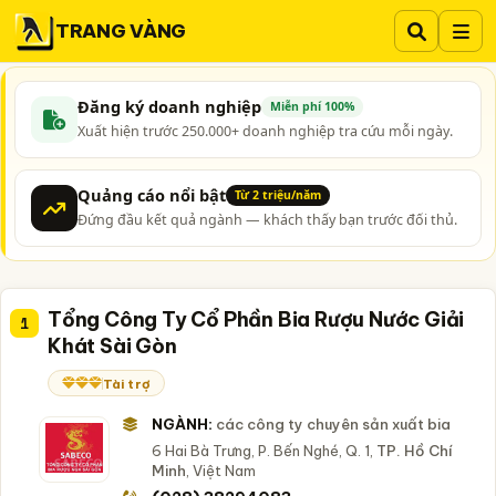
TRANG VÀNG
Đăng ký doanh nghiệp
Miễn phí 100%
Xuất hiện trước 250.000+ doanh nghiệp tra cứu mỗi ngày.
Quảng cáo nổi bật
Từ 2 triệu/năm
Đứng đầu kết quả ngành — khách thấy bạn trước đối thủ.
Tổng Công Ty Cổ Phần Bia Rượu Nước Giải
1
Khát Sài Gòn
Tài trợ
NGÀNH:
các công ty chuyên sản xuất bia
6 Hai Bà Trưng, P. Bến Nghé, Q. 1,
TP. Hồ Chí
Minh
, Việt Nam