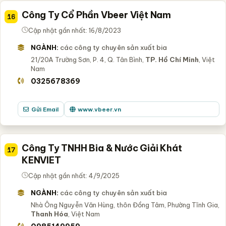
Công Ty Cổ Phần Vbeer Việt Nam
16
Cập nhật gần nhất: 16/8/2023
NGÀNH:
các công ty chuyên sản xuất bia
21/20A Trường Sơn, P. 4, Q. Tân Bình,
TP. Hồ Chí Minh
, Việt
Nam
0325678369
Gửi Email
www.vbeer.vn
Công Ty TNHH Bia & Nước Giải Khát
17
KENVIET
Cập nhật gần nhất: 4/9/2025
NGÀNH:
các công ty chuyên sản xuất bia
Nhà Ông Nguyễn Văn Hùng, thôn Đồng Tâm, Phường Tĩnh Gia,
Thanh Hóa
, Việt Nam