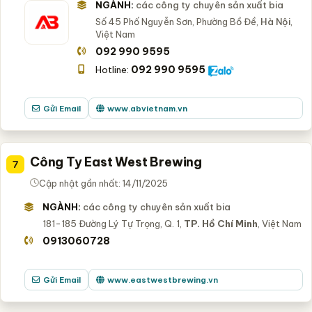
NGÀNH:
các công ty chuyên sản xuất bia
Số 45 Phố Nguyễn Sơn, Phường Bồ Đề,
Hà Nội
,
Việt Nam
092 990 9595
092 990 9595
Hotline:
Gửi Email
www.abvietnam.vn
Công Ty East West Brewing
7
Cập nhật gần nhất: 14/11/2025
NGÀNH:
các công ty chuyên sản xuất bia
181-185 Đường Lý Tự Trọng, Q. 1,
TP. Hồ Chí Minh
, Việt Nam
0913060728
Gửi Email
www.eastwestbrewing.vn