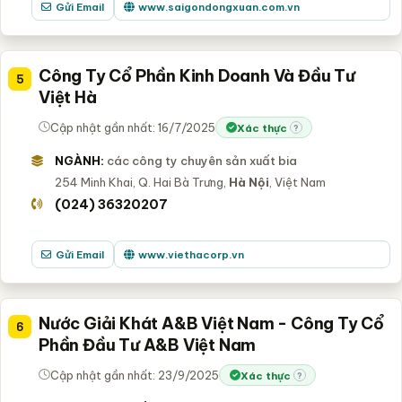
Gửi Email
www.saigondongxuan.com.vn
Công Ty Cổ Phần Kinh Doanh Và Đầu Tư
5
Việt Hà
Cập nhật gần nhất: 16/7/2025
Xác thực
?
NGÀNH:
các công ty chuyên sản xuất bia
254 Minh Khai, Q. Hai Bà Trưng,
Hà Nội
, Việt Nam
(024) 36320207
Gửi Email
www.viethacorp.vn
Nước Giải Khát A&B Việt Nam - Công Ty Cổ
6
Phần Đầu Tư A&B Việt Nam
Cập nhật gần nhất: 23/9/2025
Xác thực
?