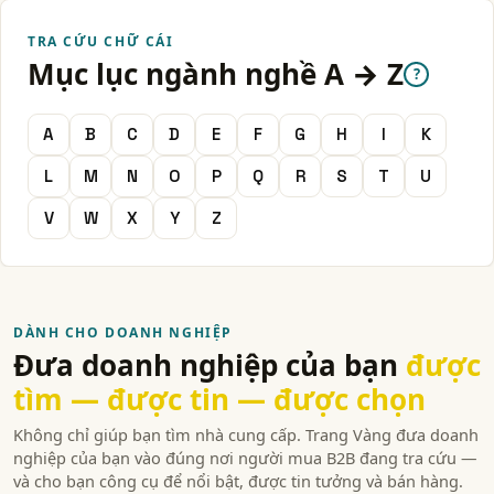
TRA CỨU CHỮ CÁI
Mục lục ngành nghề A → Z
?
A
B
C
D
E
F
G
H
I
K
L
M
N
O
P
Q
R
S
T
U
V
W
X
Y
Z
DÀNH CHO DOANH NGHIỆP
Đưa doanh nghiệp của bạn
được
tìm — được tin — được chọn
Không chỉ giúp bạn tìm nhà cung cấp. Trang Vàng đưa doanh
nghiệp của bạn vào đúng nơi người mua B2B đang tra cứu —
và cho bạn công cụ để nổi bật, được tin tưởng và bán hàng.