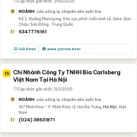
Cập nhật gần nhất: 29/6/2020
NGÀNH:
các công ty chuyên sản xuất bia
Số 2, Đường Manziying, Khu vực phát triển kinh tế, Qihe, Đức
Châu, Sơn Đông
, Trung Quốc
5347776161
Gửi Email
www.zybrew.beer
Chi Nhánh Công Ty TNHH Bia Carlsberg
15
VIệt Nam Tại Hà Nội
Cập nhật gần nhất: 13/1/2020
NGÀNH:
các công ty chuyên sản xuất bia
167 Minh Khai - P. Minh Khai, Q. Hai Bà Trưng,
Hà Nội
, Việt
Nam
(024) 38631871