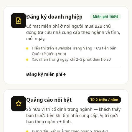
Đăng ký doanh nghiệp
Miễn phí 100%
Có mặt miễn phí ở nơi người mua B2B chủ
động tra cứu nhà cung cấp theo ngành và tỉnh,
mỗi ngày.
Hiển thị trên 4 website Trang Vàng + ưu tiên bản
Quốc tế (tiếng Anh)
Xác nhận trong ngày, chỉ 2–3 phút điền hồ sơ
Đăng ký miễn phí
→
Quảng cáo nổi bật
Từ 2 triệu / năm
Sở hữu vị trí cố định trong ngành — khách thấy
bạn trước tiên khi tìm nhà cung cấp. Vị trí giới
hạn theo ngành + tỉnh.
Đứng đầu kết quả tìm theo ngành, trên 4+1