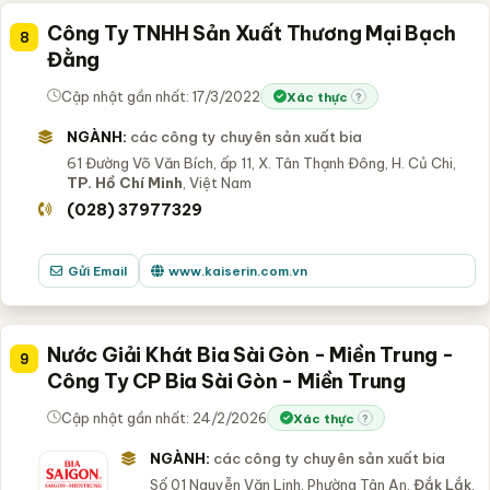
Công Ty TNHH Sản Xuất Thương Mại Bạch
8
Đằng
Cập nhật gần nhất: 17/3/2022
Xác thực
?
NGÀNH:
các công ty chuyên sản xuất bia
61 Đường Võ Văn Bích, ấp 11, X. Tân Thạnh Đông, H. Củ Chi,
TP. Hồ Chí Minh
, Việt Nam
(028) 37977329
Gửi Email
www.kaiserin.com.vn
Nước Giải Khát Bia Sài Gòn - Miền Trung -
9
Công Ty CP Bia Sài Gòn - Miền Trung
Cập nhật gần nhất: 24/2/2026
Xác thực
?
NGÀNH:
các công ty chuyên sản xuất bia
Số 01 Nguyễn Văn Linh, Phường Tân An,
Đắk Lắk
,