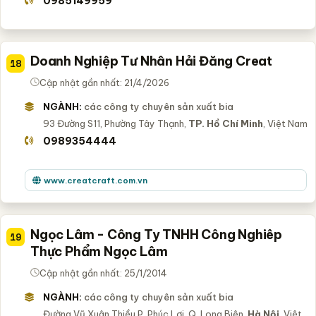
0985149959
Doanh Nghiệp Tư Nhân Hải Đăng Creat
18
Cập nhật gần nhất: 21/4/2026
NGÀNH:
các công ty chuyên sản xuất bia
93 Đường S11, Phường Tây Thạnh,
TP. Hồ Chí Minh
, Việt Nam
0989354444
www.creatcraft.com.vn
Ngọc Lâm - Công Ty TNHH Công Nghiêp
19
Thực Phẩm Ngọc Lâm
Cập nhật gần nhất: 25/1/2014
NGÀNH:
các công ty chuyên sản xuất bia
Đường Vũ Xuân Thiều,P. Phúc Lợi, Q. Long Biên,
Hà Nội
, Việt