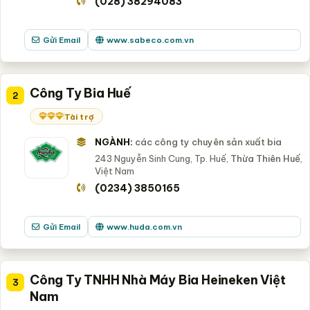
(028) 38294083
Gửi Email
www.sabeco.com.vn
Công Ty Bia Huế
2
Tài trợ
NGÀNH:
các công ty chuyên sản xuất bia
243 Nguyễn Sinh Cung, Tp. Huế,
Thừa Thiên Huế
,
Việt Nam
(0234) 3850165
Gửi Email
www.huda.com.vn
Công Ty TNHH Nhà Máy Bia Heineken Việt
3
Nam