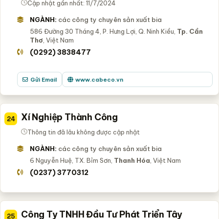
Cập nhật gần nhất: 11/7/2024
NGÀNH:
các công ty chuyên sản xuất bia
586 Đường 30 Tháng 4, P. Hưng Lợi, Q. Ninh Kiều,
Tp. Cần
Thơ
, Việt Nam
(0292) 3838477
Gửi Email
www.cabeco.vn
Xí Nghiệp Thành Công
24
Thông tin đã lâu không được cập nhật
NGÀNH:
các công ty chuyên sản xuất bia
6 Nguyễn Huệ, TX. Bỉm Sơn,
Thanh Hóa
, Việt Nam
(0237) 3770312
Công Ty TNHH Đầu Tư Phát Triển Tây
25