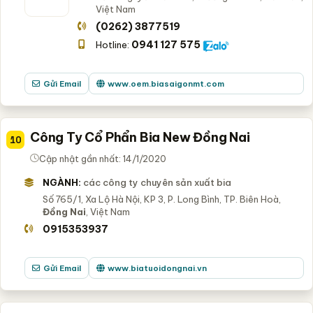
Việt Nam
(0262) 3877519
0941 127 575
Hotline:
Gửi Email
www.oem.biasaigonmt.com
Công Ty Cổ Phẩn Bia New Đồng Nai
10
Cập nhật gần nhất: 14/1/2020
NGÀNH:
các công ty chuyên sản xuất bia
Số 765/1, Xa Lộ Hà Nội, KP 3, P. Long Bình, TP. Biên Hoà,
Đồng Nai
, Việt Nam
0915353937
Gửi Email
www.biatuoidongnai.vn