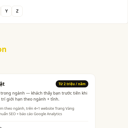
Y
Z
ọn
ật
Từ 2 triệu / năm
h trong ngành — khách thấy bạn trước tiên khi
 trí giới hạn theo ngành + tỉnh.
ìm theo ngành, trên 4+1 website Trang Vàng
huẩn SEO + báo cáo Google Analytics