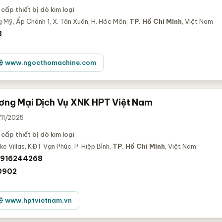
cấp thiết bị dò kim loại
 Mỹ, Ấp Chánh 1, X. Tân Xuân, H. Hóc Môn,
TP. Hồ Chí Minh
, Việt Nam
8
www.ngocthomachine.com
ơng Mại Dịch Vụ XNK HPT Việt Nam
/11/2025
cấp thiết bị dò kim loại
e Villas, KĐT Vạn Phúc, P. Hiệp Bình,
TP. Hồ Chí Minh
, Việt Nam
916244268
0902
www.hptvietnam.vn