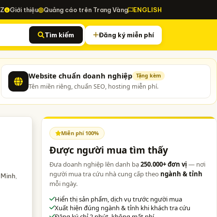
-Z
Giới thiệu
Quảng cáo trên Trang Vàng
ENGLISH
Tìm kiếm
Đăng ký miễn phí
Website chuẩn doanh nghiệp
Tặng kèm
Tên miền riêng, chuẩn SEO, hosting miễn phí.
Miễn phí 100%
Được người mua tìm thấy
Đưa doanh nghiệp lên danh bạ
250.000+ đơn vị
— nơi
người mua tra cứu nhà cung cấp theo
ngành & tỉnh
 Minh
,
mỗi ngày.
Hiển thị sản phẩm, dịch vụ trước người mua
Xuất hiện đúng ngành & tỉnh khi khách tra cứu
Đăng ký chỉ 2 phút, không mất phí