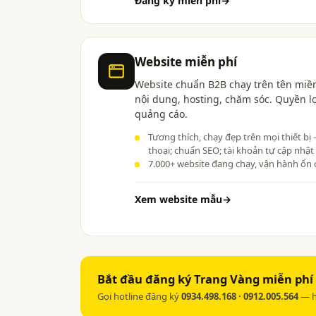
Đăng ký miễn phí
→
Website miễn phí
Website chuẩn B2B chạy trên tên miền
nội dung, hosting, chăm sóc. Quyền l
quảng cáo.
Tương thích, chạy đẹp trên mọi thiết bị
thoại; chuẩn SEO; tài khoản tự cập nhật
7.000+ website đang chạy, vận hành ổn 
Xem website mẫu
→
Bắt đầu đăng ký Trang Vàng miễn phí 
Gọi hotline đăng ký
0934.498.168 · 0912.005.564
— h