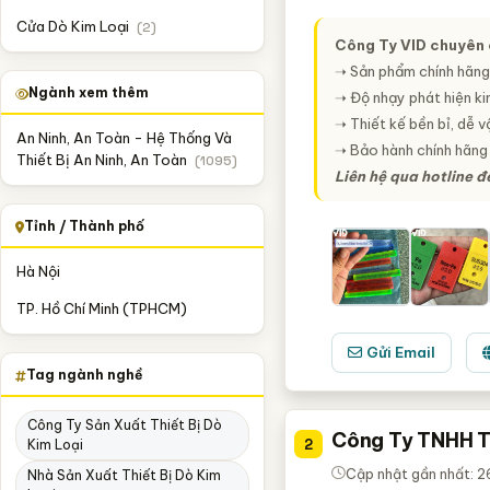
Cửa Dò Kim Loại
(2)
Công Ty VID chuyên c
➝ Sản phẩm chính hãng
Ngành xem thêm
➝ Độ nhạy phát hiện kim
➝ Thiết kế bền bỉ, dễ 
An Ninh, An Toàn - Hệ Thống Và
➝ Bảo hành chính hãng 
Thiết Bị An Ninh, An Toàn
(1095)
Liên hệ qua hotline đ
Tỉnh / Thành phố
Hà Nội
TP. Hồ Chí Minh (TPHCM)
Gửi Email
Tag ngành nghề
Công Ty Sản Xuất Thiết Bị Dò
Công Ty TNHH T
2
Kim Loại
Cập nhật gần nhất: 
Nhà Sản Xuất Thiết Bị Dò Kim