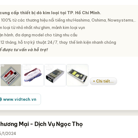
ung cấp thiết bị dò kim loại tại TP. Hồ Chí Minh.
 100% từ các thương hiệu nổi tiếng như Hashima, Oshima, Nowsystems,..
 loại từ nhỏ nhất như ghim, mảnh kim loại vụn
vận hành, đa dạng model cho từng nhu cầu
12 tháng, hỗ trợ kỹ thuật 24/7, thay thế linh kiện nhanh chóng
ể được tư vấn và hỗ trợ!
+ Chi tiết...
www.vidtech.vn
hương Mại - Dịch Vụ Ngọc Thọ
26/1/2024