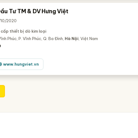
ầu Tư TM & DV Hưng Việt
2/10/2020
cấp thiết bị dò kim loại
nh Phúc, P. Vĩnh Phúc, Q. Ba Đình,
Hà Nội
, Việt Nam
9
www.hungviet.vn
1