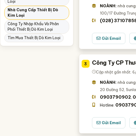
Loại
NGÀNH:
nhà cung 
Nhà Cung Cấp Thiết Bị Dò
100/17 Đường Trung
Kim Loại
(028) 3710785
Công Ty Nhập Khẩu Và Phân
Phối Thiết Bị Dò Kim Loại
Tìm Mua Thiết Bị Dò Kim Loại
Gửi Email
Công Ty CP Thư
3
Cập nhật gần nhất: 6
NGÀNH:
nhà cung 
20 Đường 52, Sunlak
0903790902
0
,
090379
Hotline:
Gửi Email