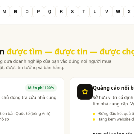
M
N
O
P
Q
R
S
T
U
V
W
X
ạn
được tìm — được tin — được ch
àng đưa doanh nghiệp của bạn vào đúng nơi người mua
ật, được tin tưởng và bán hàng.
Quảng cáo nổi b
Miễn phí 100%
 chủ động tra cứu nhà cung
Sở hữu vị trí cố địn
tìm nhà cung cấp. Vị
 tiên bản Quốc tế (tiếng Anh)
Đứng đầu kết quả t
hồ sơ
Tặng kèm website c