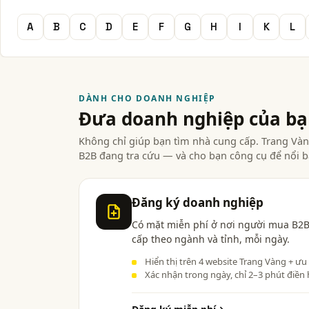
A
B
C
D
E
F
G
H
I
K
L
DÀNH CHO DOANH NGHIỆP
Đưa doanh nghiệp của b
Không chỉ giúp bạn tìm nhà cung cấp. Trang V
B2B đang tra cứu — và cho bạn công cụ để nổi b
Đăng ký doanh nghiệp
Có mặt miễn phí ở nơi người mua B2B
cấp theo ngành và tỉnh, mỗi ngày.
Hiển thị trên 4 website Trang Vàng + ưu
Xác nhận trong ngày, chỉ 2–3 phút điền 