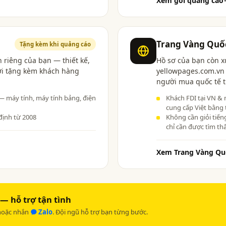
Xem gói quảng cáo
Trang Vàng Quố
Tặng kèm khi quảng cáo
 riêng của bạn — thiết kế,
Hồ sơ của bạn còn x
ợi tặng kèm khách hàng
yellowpages.com.vn 
người mua quốc tế t
 — máy tính, máy tính bảng, điện
Khách FDI tại VN & 
cung cấp Việt bằng 
định từ 2008
Không cần giỏi tiến
chỉ cần được tìm th
Xem Trang Vàng Qu
— hỗ trợ tận tình
oặc nhắn
Zalo
. Đội ngũ hỗ trợ bạn từng bước.