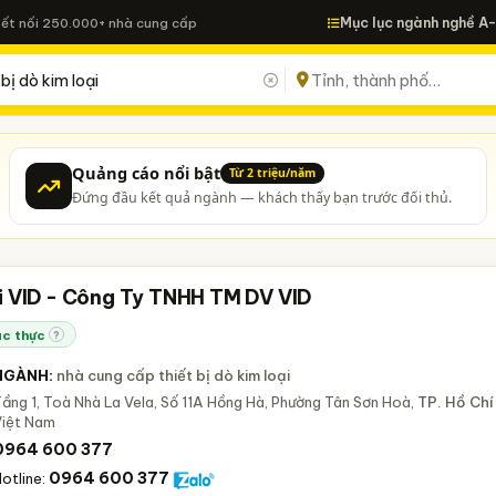
Mục lục ngành nghề A
Kết nối 250.000+ nhà cung cấp
Quảng cáo nổi bật
Từ 2 triệu/năm
Đứng đầu kết quả ngành — khách thấy bạn trước đối thủ.
i VID - Công Ty TNHH TM DV VID
c thực
?
NGÀNH:
nhà cung cấp thiết bị dò kim loại
ầng 1, Toà Nhà La Vela, Số 11A Hồng Hà, Phường Tân Sơn Hoà,
TP. Hồ Chí
Việt Nam
0964 600 377
0964 600 377
otline: