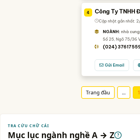
Công Ty TNHH Đ
4
Cập nhật gần nhất: 
NGÀNH:
nhà cung 
Số 25, Ngõ 75/36 Vĩ
(024) 3761755
Gửi Email
Trang đầu
...
TRA CỨU CHỮ CÁI
Mục lục ngành nghề A → Z
?