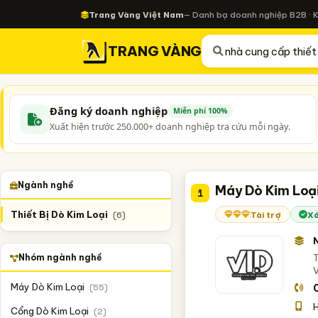
Trang Vàng Việt Nam
— Danh bạ doanh nghiệp B2B · 
TRANG VÀNG
Đăng ký doanh nghiệp
Miễn phí 100%
Xuất hiện trước 250.000+ doanh nghiệp tra cứu mỗi ngày.
Ngành nghề
Máy Dò Kim Loạ
1
Thiết Bị Dò Kim Loại
Tài trợ
Xá
(6)
Nhóm ngành nghề
T
Máy Dò Kim Loại
(55)
H
Cổng Dò Kim Loại
(2)