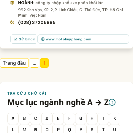
NGÀNH:
công ty nhập khẩu xe phân khối lớn
992 Kha Vạn, KP. 2, P. Linh Chiểu, Q. Thủ Đức,
TP. Hồ Chí
Minh
, Việt Nam
(028) 37206886
Gửi Email
www.motohuyphong.com
Trang đầu
...
1
TRA CỨU CHỮ CÁI
Mục lục ngành nghề A → Z
?
A
B
C
D
E
F
G
H
I
K
L
M
N
O
P
Q
R
S
T
U