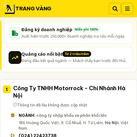
TRANG VÀNG
Đăng ký doanh nghiệp
Miễn phí 100%
Xuất hiện trước 250.000+ doanh nghiệp tra cứu mỗi ngày.
Quảng cáo nổi bật
Từ 2 triệu/năm
Đứng đầu kết quả ngành — khách thấy bạn trước đối thủ.
Công Ty TNHH Motorrock - Chi Nhánh Hà
1
Nội
Thông tin đã lâu không được cập nhật
NGÀNH:
công ty nhập khẩu xe phân khối lớn
186 Hoàng Quốc Việt, X. Cổ Nhuế, H. Từ Liêm,
Hà Nội
, Việt
Nam
(024) 22423738