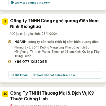
www.tudonghoathp.com
Công ty TNHH Công nghệ quang điện Nam
9
Ninh Xionghua
Cập nhật gần nhất: 26/4/2024
NGÀNH:
công ty sản xuất thiết bị cảm biến quang điện
Phòng 3-3, Số 17 Đường MingYang, Khu công nghiệp
MingYang, Thị trấn Wuxu, Thành phố Nam Ninh,
Quảng Tây
,
Trung Quốc
+86 077 12132055
Gửi Email
www.xhphotoelectric.com
Công Ty TNHH Thương Mại & Dịch Vụ Kỹ
10
Thuật Cường Linh
Thông tin này đã không còn chính xác