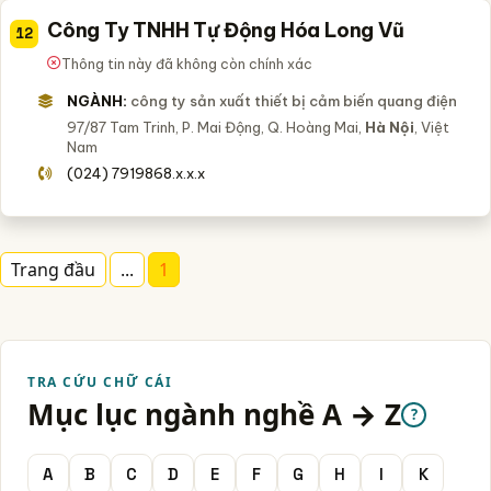
Công Ty TNHH Tự Động Hóa Long Vũ
12
Thông tin này đã không còn chính xác
NGÀNH:
công ty sản xuất thiết bị cảm biến quang điện
97/87 Tam Trinh, P. Mai Động, Q. Hoàng Mai,
Hà Nội
, Việt
Nam
(024) 7919868.x.x.x
Trang đầu
...
1
TRA CỨU CHỮ CÁI
Mục lục ngành nghề A → Z
?
A
B
C
D
E
F
G
H
I
K