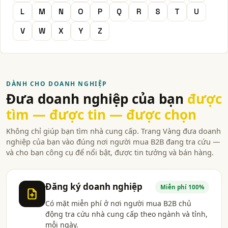
L
M
N
O
P
Q
R
S
T
U
V
W
X
Y
Z
DÀNH CHO DOANH NGHIỆP
Đưa doanh nghiệp của bạn
được
tìm — được tin — được chọn
Không chỉ giúp bạn tìm nhà cung cấp. Trang Vàng đưa doanh
nghiệp của bạn vào đúng nơi người mua B2B đang tra cứu —
và cho bạn công cụ để nổi bật, được tin tưởng và bán hàng.
Đăng ký doanh nghiệp
Miễn phí 100%
Có mặt miễn phí ở nơi người mua B2B chủ
động tra cứu nhà cung cấp theo ngành và tỉnh,
mỗi ngày.