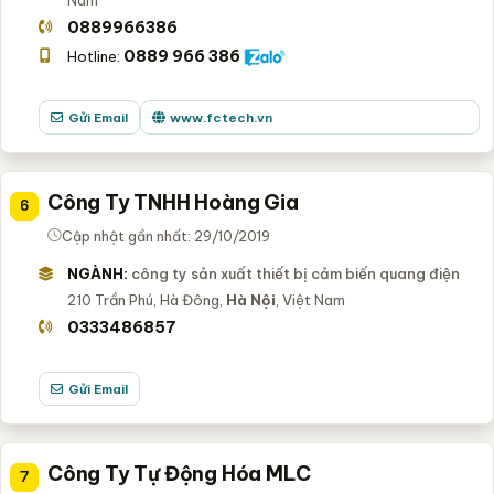
0889966386
0889 966 386
Hotline:
Gửi Email
www.fctech.vn
Công Ty TNHH Hoàng Gia
6
Cập nhật gần nhất: 29/10/2019
NGÀNH:
công ty sản xuất thiết bị cảm biến quang điện
210 Trần Phú, Hà Đông,
Hà Nội
, Việt Nam
0333486857
Gửi Email
Công Ty Tự Động Hóa MLC
7