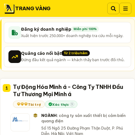
TRANG VÀNG
Đăng ký doanh nghiệp
Miễn phí 100%
Xuất hiện trước 250.000+ doanh nghiệp tra cứu mỗi ngày.
Quảng cáo nổi bật
Từ 2 triệu/năm
Đứng đầu kết quả ngành — khách thấy bạn trước đối thủ.
Tự Động Hóa Minh á - Công Ty TNHH Đầu
1
Tư Thương Mại Minh á
Tài trợ
Xác thực
?
NGÀNH:
công ty sản xuất thiết bị cảm biến
quang điện
Số 15 Ngõ 25 Đường Phạm Thận Duật, P. Phú
Diễn,
Hà Nội
, Việt Nam