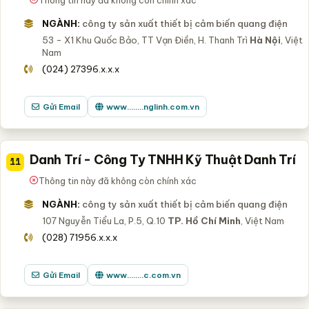
NGÀNH:
công ty sản xuất thiết bị cảm biến quang điện
53 - X1 Khu Quốc Bảo, TT Vạn Điền, H. Thanh Trì
Hà Nội
, Việt
Nam
(024) 27396.x.x.x
Gửi Email
www........nglinh.com.vn
Danh Trí - Công Ty TNHH Kỹ Thuật Danh Trí
11
Thông tin này đã không còn chính xác
NGÀNH:
công ty sản xuất thiết bị cảm biến quang điện
107 Nguyễn Tiểu La, P.5, Q.10
TP. Hồ Chí Minh
, Việt Nam
(028) 71956.x.x.x
Gửi Email
www........c.com.vn