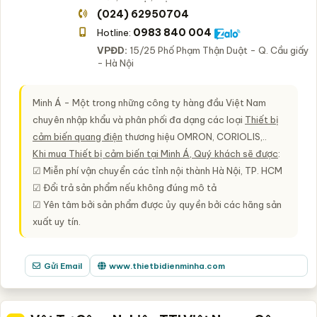
(024) 62950704
0983 840 004
Hotline:
VPĐD:
15/25 Phố Phạm Thận Duật - Q. Cầu giấy
- Hà Nội
Minh Á - Một trong những công ty hàng đầu Việt Nam
chuyên nhập khẩu và phân phối đa dạng các loại
Thiết bị
cảm biến quang điện
thương hiệu OMRON, CORIOLIS,..
Khi mua Thiết bị cảm biến tại Minh Á, Quý khách sẽ được
:
☑ Miễn phí vận chuyển các tỉnh nội thành Hà Nội, TP. HCM
☑ Đổi trả sản phẩm nếu không đúng mô tả
☑ Yên tâm bởi sản phẩm được ủy quyền bởi các hãng sản
xuất uy tín.
Gửi Email
www.thietbidienminha.com