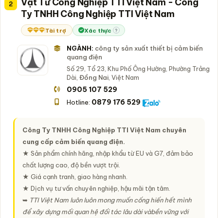
Vật Tư Công Nghiệp TTI Việt Nam - Công
2
Ty TNHH Công Nghiệp TTI Việt Nam
Tài trợ
Xác thực
?
NGÀNH:
công ty sản xuất thiết bị cảm biến
quang điện
Số 29, Tổ 23, Khu Phố Ông Hường, Phường Trảng
Dài,
Đồng Nai
, Việt Nam
0905 107 529
0879 176 529
Hotline:
Công Ty TNHH Công Nghiệp TTI Việt Nam chuyên
cung cấp cảm biến quang điện.
★ Sản phẩm chính hãng, nhập khẩu từ EU và G7, đảm bảo
chất lượng cao, độ bền vượt trội.
★ Giá cạnh tranh, giao hàng nhanh.
★ Dịch vụ tư vấn chuyên nghiệp, hậu mãi tận tâm.
➥
TTI Việt Nam luôn luôn mong muốn cống hiến hết mình
để xây dựng mối quan hệ đối tác lâu dài vàbền vững với