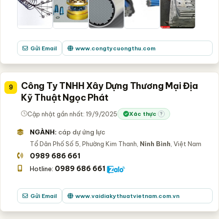
Gửi Email
www.congtycuongthu.com
Công Ty TNHH Xây Dựng Thương Mại Địa
9
Kỹ Thuật Ngọc Phát
Cập nhật gần nhất: 19/9/2025
Xác thực
?
NGÀNH:
cáp dự ứng lực
Tổ Dân Phố Số 5, Phường Kim Thanh,
Ninh Bình
, Việt Nam
0989 686 661
0989 686 661
Hotline:
Gửi Email
www.vaidiakythuatvietnam.com.vn