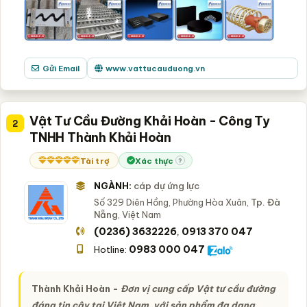
Gửi Email
www.vattucauduong.vn
Vật Tư Cầu Đường Khải Hoàn - Công Ty
2
TNHH Thành Khải Hoàn
Tài trợ
Xác thực
?
NGÀNH:
cáp dự ứng lực
Số 329 Diên Hồng, Phường Hòa Xuân,
Tp. Đà
Nẵng
, Việt Nam
(0236) 3632226
0913 370 047
,
0983 000 047
Hotline:
Thành Khải Hoàn -
Đơn vị cung cấp Vật tư cầu đường
đáng tin cậy tại Việt Nam, với sản phẩm đa dạng,