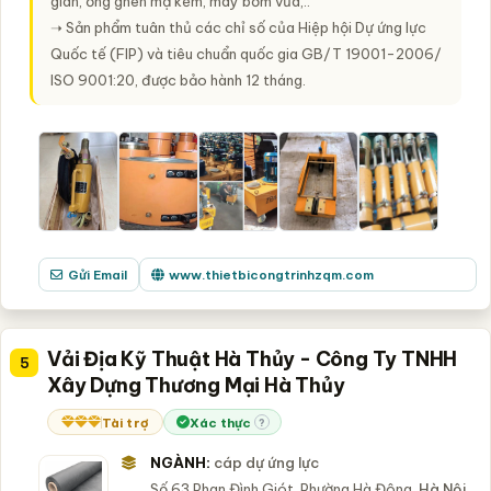
giãn, ống ghen mạ kẽm, máy bơm vữa,..
➝ Sản phẩm tuân thủ các chỉ số của Hiệp hội Dự ứng lực
Quốc tế (FIP) và tiêu chuẩn quốc gia GB/T 19001-2006/
ISO 9001:20, được bảo hành 12 tháng.
Gửi Email
www.thietbicongtrinhzqm.com
Vải Địa Kỹ Thuật Hà Thủy - Công Ty TNHH
5
Xây Dựng Thương Mại Hà Thủy
Tài trợ
Xác thực
?
NGÀNH:
cáp dự ứng lực
Số 63 Phan Đình Giót, Phường Hà Đông,
Hà Nội
,