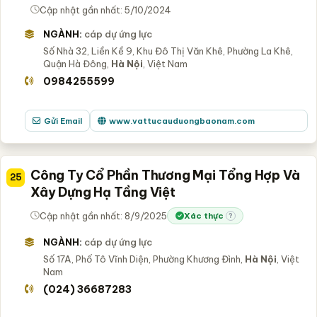
Cập nhật gần nhất: 5/10/2024
NGÀNH:
cáp dự ứng lực
Số Nhà 32, Liền Kề 9, Khu Đô Thị Văn Khê, Phường La Khê,
Quận Hà Đông,
Hà Nội
, Việt Nam
0984255599
Gửi Email
www.vattucauduongbaonam.com
Công Ty Cổ Phần Thương Mại Tổng Hợp Và
25
Xây Dựng Hạ Tầng Việt
Cập nhật gần nhất: 8/9/2025
Xác thực
?
NGÀNH:
cáp dự ứng lực
Số 17A, Phố Tô Vĩnh Diện, Phường Khương Đình,
Hà Nội
, Việt
Nam
(024) 36687283