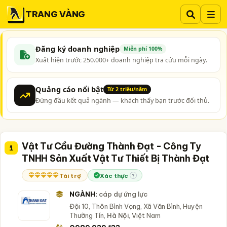
TRANG VÀNG
Đăng ký doanh nghiệp
Miễn phí 100%
Xuất hiện trước 250.000+ doanh nghiệp tra cứu mỗi ngày.
Quảng cáo nổi bật
Từ 2 triệu/năm
Đứng đầu kết quả ngành — khách thấy bạn trước đối thủ.
Vật Tư Cầu Đường Thành Đạt - Công Ty
1
TNHH Sản Xuất Vật Tư Thiết Bị Thành Đạt
Tài trợ
Xác thực
?
NGÀNH:
cáp dự ứng lực
Đội 10, Thôn Bình Vọng, Xã Văn Bình, Huyện
Thường Tín,
Hà Nội
, Việt Nam