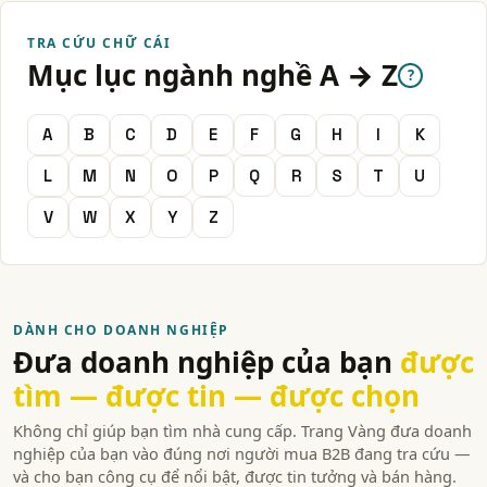
TRA CỨU CHỮ CÁI
Mục lục ngành nghề A → Z
?
A
B
C
D
E
F
G
H
I
K
L
M
N
O
P
Q
R
S
T
U
V
W
X
Y
Z
DÀNH CHO DOANH NGHIỆP
Đưa doanh nghiệp của bạn
được
tìm — được tin — được chọn
Không chỉ giúp bạn tìm nhà cung cấp. Trang Vàng đưa doanh
nghiệp của bạn vào đúng nơi người mua B2B đang tra cứu —
và cho bạn công cụ để nổi bật, được tin tưởng và bán hàng.