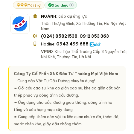
Tài trợ
Xác thực
?
NGÀNH:
cáp dự ứng lực
Thôn Thượng Đình, Xã Thường Tín,
Hà Nội
, Việt
Nam
(024) 85821538
0912 353 363
,
0943 499 688
Hotline:
VPGD
: Khu Tập Thể Trường Cấp 3 Nguyễn Trãi,
Nhị Khê, Thường Tín, Hà Nội.
Công Ty Cổ Phần XNK Đầu Tư Thương Mại Việt Nam
- Cung cấp Vật Tư Cầu Đường chuyên dụng!
➠ Gối cầu cao su, khe co giãn cao su, khe co giãn cốt bản
thép phục vụ công trình cầu đường.
➠ Ứng dụng cho cầu, đường giao thông, công trình hạ
tầng và các hạng mục xây dựng.
➠ Cung cấp thêm các vật tư liên quan như rọ đá, thảm đá,
matit chèn khe, giấy dầu chống thấm.