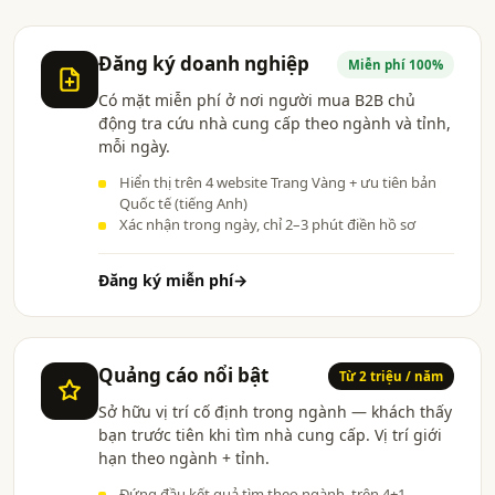
Đăng ký doanh nghiệp
Miễn phí 100%
Có mặt miễn phí ở nơi người mua B2B chủ
động tra cứu nhà cung cấp theo ngành và tỉnh,
mỗi ngày.
Hiển thị trên 4 website Trang Vàng + ưu tiên bản
Quốc tế (tiếng Anh)
Xác nhận trong ngày, chỉ 2–3 phút điền hồ sơ
Đăng ký miễn phí
→
Quảng cáo nổi bật
Từ 2 triệu / năm
Sở hữu vị trí cố định trong ngành — khách thấy
bạn trước tiên khi tìm nhà cung cấp. Vị trí giới
hạn theo ngành + tỉnh.
Đứng đầu kết quả tìm theo ngành, trên 4+1