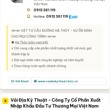
Việt Nam
0913 361 119
0913 361 119
Hotline:
⋙⋙
VẬT TƯ CẦU ĐƯỜNG HÀ THỦY - SỰ ỔN ĐỊNH
CHO MỌI CÔNG TRÌNH
⋘⋘
●
Hà Thủy luôn cam kết
:
√ Chỉ cung cấp sản phẩm chất lượng nhất với mức giá
thành hợp lý
√ Đội ngũ nhân viên chuyên nghiệp và tâm huyết
√ Giao hàng toàn quốc nhanh chóng.
Gửi Email
www.vaidiakythuat.bizz.vn
Vải Địa Kỹ Thuật - Công Ty Cổ Phần Xuất
6
Nhập Khẩu Đầu Tư Thương Mại Việt Nam