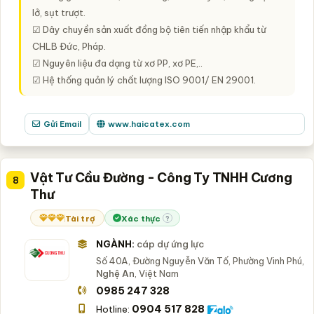
lở, sụt trượt.
☑ Dây chuyền sản xuất đồng bộ tiên tiến nhập khẩu từ
CHLB Đức, Pháp.
☑ Nguyên liệu đa dạng từ xơ PP, xơ PE,..
☑ Hệ thống quản lý chất lượng ISO 9001/ EN 29001.
Gửi Email
www.haicatex.com
Vật Tư Cầu Đường - Công Ty TNHH Cương
8
Thư
Tài trợ
Xác thực
?
NGÀNH:
cáp dự ứng lực
Số 40A, Đường Nguyễn Văn Tố, Phường Vinh Phú,
Nghệ An
, Việt Nam
0985 247 328
0904 517 828
Hotline: