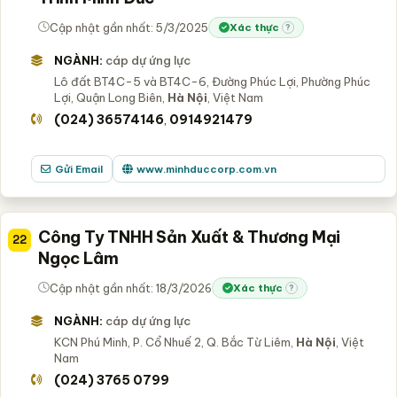
Cập nhật gần nhất: 5/3/2025
Xác thực
?
NGÀNH:
cáp dự ứng lực
Lô đất BT4C-5 và BT4C-6, Đường Phúc Lợi, Phường Phúc
Lợi, Quận Long Biên,
Hà Nội
, Việt Nam
(024) 36574146
0914921479
,
Gửi Email
www.minhduccorp.com.vn
Công Ty TNHH Sản Xuất & Thương Mại
22
Ngọc Lâm
Cập nhật gần nhất: 18/3/2026
Xác thực
?
NGÀNH:
cáp dự ứng lực
KCN Phú Minh, P. Cổ Nhuế 2, Q. Bắc Từ Liêm,
Hà Nội
, Việt
Nam
(024) 3765 0799