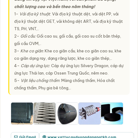
chất lượng cao và bền theo năm tháng!
1-
Vải địa kỹ thuật
: Vải địa kỹ thuật dệt, vải dệt PP, vải
địa kỹ thuật dệt GET, vải không dệt ART, vải địa kỹ thuật
TS, PH, VNT,..
2-
Gối cầu
: Gối cao su, gối cầu, gối cao su cốt bản thép,
gối cầu OVM,..
3-
Khe co giãn
: Khe co giãn cầu, khe co giãn cao su, khe
co giãn dạng ray, dạng răng lược, khe co giãn thép,..
4-
Cáp dự ứng lực
: Cáp dự ứng lực Silvery Dragon, cáp dự
ứng lực Thái lan, cáp Ossen Trung Quốc, nêm neo.
5-
Vật liệu chống thấm
: Màng chống thấm, Hóa chất
chống thấm, Phụ gia bê tông,..
Gửi Email
www.vattucauduongdanangtkh.com