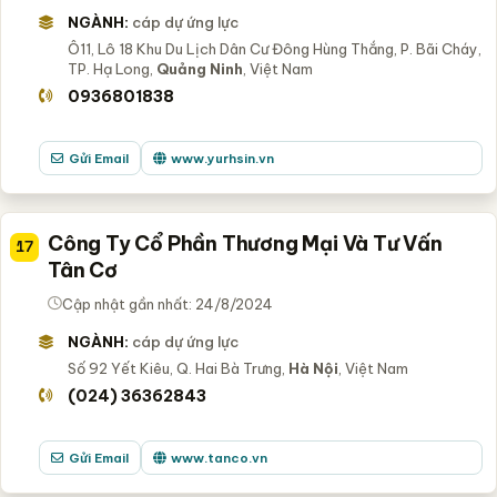
NGÀNH:
cáp dự ứng lực
Ô11, Lô 18 Khu Du Lịch Dân Cư Đông Hùng Thắng, P. Bãi Cháy,
TP. Hạ Long,
Quảng Ninh
, Việt Nam
0936801838
Gửi Email
www.yurhsin.vn
Công Ty Cổ Phần Thương Mại Và Tư Vấn
17
Tân Cơ
Cập nhật gần nhất: 24/8/2024
NGÀNH:
cáp dự ứng lực
Số 92 Yết Kiêu, Q. Hai Bà Trưng,
Hà Nội
, Việt Nam
(024) 36362843
Gửi Email
www.tanco.vn