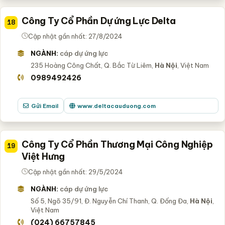
Công Ty Cổ Phần Dự ứng Lực Delta
18
Cập nhật gần nhất: 27/8/2024
NGÀNH:
cáp dự ứng lực
235 Hoàng Công Chất, Q. Bắc Từ Liêm,
Hà Nội
, Việt Nam
0989492426
Gửi Email
www.deltacauduong.com
Công Ty Cổ Phần Thương Mại Công Nghiệp
19
Việt Hưng
Cập nhật gần nhất: 29/5/2024
NGÀNH:
cáp dự ứng lực
Số 5, Ngõ 35/91, Đ. Nguyễn Chí Thanh, Q. Đống Đa,
Hà Nội
,
Việt Nam
(024) 66757845