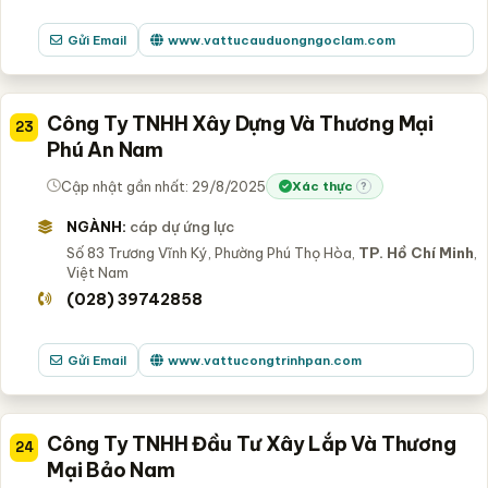
Gửi Email
www.vattucauduongngoclam.com
Công Ty TNHH Xây Dựng Và Thương Mại
23
Phú An Nam
Cập nhật gần nhất: 29/8/2025
Xác thực
?
NGÀNH:
cáp dự ứng lực
Số 83 Trương Vĩnh Ký, Phường Phú Thọ Hòa,
TP. Hồ Chí Minh
,
Việt Nam
(028) 39742858
Gửi Email
www.vattucongtrinhpan.com
Công Ty TNHH Đầu Tư Xây Lắp Và Thương
24
Mại Bảo Nam