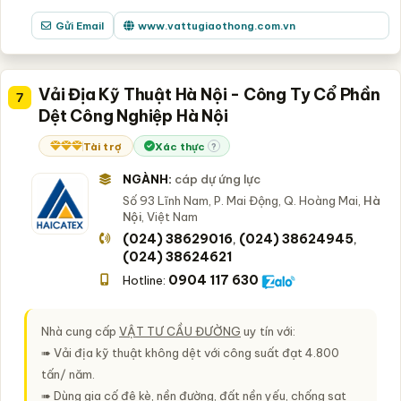
Gửi Email
www.vattugiaothong.com.vn
Vải Địa Kỹ Thuật Hà Nội - Công Ty Cổ Phần
7
Dệt Công Nghiệp Hà Nội
Tài trợ
Xác thực
?
NGÀNH:
cáp dự ứng lực
Số 93 Lĩnh Nam, P. Mai Động, Q. Hoàng Mai,
Hà
Nội
, Việt Nam
(024) 38629016
(024) 38624945
,
,
(024) 38624621
0904 117 630
Hotline:
Nhà cung cấp
VẬT TƯ CẦU ĐƯỜNG
uy tín với:
➠ Vải địa kỹ thuật không dệt với công suất đạt 4.800
tấn/ năm.
➠ Dùng gia cố đê kè, nền đường, đất nền yếu, chống sạt