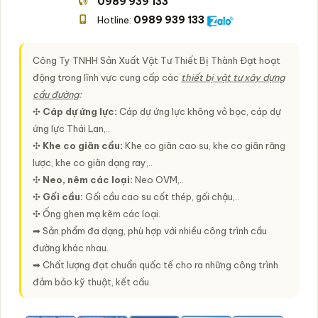
0989 939 133
0989 939 133
Hotline:
Công Ty TNHH Sản Xuất Vật Tư Thiết Bị Thành Đạt hoạt
động trong lĩnh vực cung cấp các
thiết bị vật tư xây dựng
cầu đường
:
✣
Cáp dự ứng lực:
Cáp dự ứng lực không vỏ bọc, cáp dự
ứng lực Thái Lan,..
✣
Khe co giãn cầu:
Khe co giãn cao su, khe co giãn răng
lược, khe co giãn dạng ray,..
✣
Neo, nêm các loại:
Neo OVM,..
✣
Gối cầu:
Gối cầu cao su cốt thép, gối chậu,..
✣ Ống ghen mạ kẽm các loại.
➡ Sản phẩm đa dạng, phù hợp với nhiều công trình cầu
đường khác nhau.
➡ Chất lượng đạt chuẩn quốc tế cho ra những công trình
đảm bảo kỹ thuật, kết cấu.