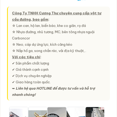
Công Ty TNHH Cương Thư chuyên cung cấp vật tư
cầu đường, bao gồm
:
☆ Lan can, hộ lan, biển báo, khe co giãn, rọ đá
☆ Nhựa đường, nhũ tương, MC, bên tông nhựa nguội
Carboncor
☆ Neo, cáp dự ứng lực, kích căng kéo
☆ Nắp hố ga, song chắn rác, vải địa kỹ thuật,..
Với các tiêu chí
:
✔ Sản phẩm chất lượng
✔ Giá thành cạnh cạnh
✔ Dịch vụ chuyên nghiệp
✔ Giao hàng toàn quốc.
➥
Liên hệ qua HOTLINE để được tư vấn và hỗ trợ
nhanh chóng!