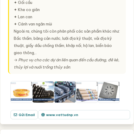
✦ Gối cầu
✦ Khe co giãn
✦ Lan can
✦ Cánh van ngăn mùi
Ngoài ra, chúng tôi còn phân phối các sản phẩm khác như:
Bấc thấm, băng cản nước, lưới địa kỹ thuật, vải địa kỹ
thuật, giấy dầu chống thấm, khớp nối, hộ lan, biển báo
giao thông,..
→
Phục vụ cho các dự án liên quan đến cầu đường, đê kè,
thủy lợi và nuôi trồng thủy sản
.
Gửi Email
www.vattudnp.vn