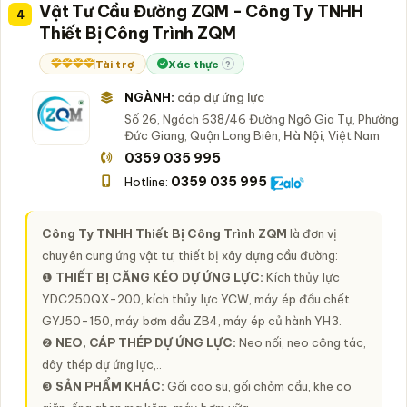
Vật Tư Cầu Đường ZQM - Công Ty TNHH
4
Thiết Bị Công Trình ZQM
Tài trợ
Xác thực
?
NGÀNH:
cáp dự ứng lực
Số 26, Ngách 638/46 Đường Ngô Gia Tự, Phường
Đức Giang, Quận Long Biên,
Hà Nội
, Việt Nam
0359 035 995
0359 035 995
Hotline:
Công Ty TNHH Thiết Bị Công Trình ZQM
là đơn vị
chuyên cung ứng vật tư, thiết bị xây dựng cầu đường:
❶
THIẾT BỊ CĂNG KÉO DỰ ỨNG LỰC:
Kích thủy lực
YDC250QX-200, kích thủy lực YCW, máy ép đầu chết
GYJ50-150, máy bơm dầu ZB4, máy ép củ hành YH3.
❷
NEO, CÁP THÉP DỰ ỨNG LỰC:
Neo nối, neo công tác,
dây thép dự ứng lực,..
❸
SẢN PHẨM KHÁC:
Gối cao su, gối chỏm cầu, khe co