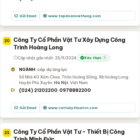
Gửi Email
www.tapdoanviethung.com
Công Ty Cổ Phần Vật Tư Xây Dựng Công
20
Trình Hoàng Long
Cập nhật gần nhất: 25/9/2024
Xác thực
?
NGÀNH:
cáp dự ứng lực
Số Nhà 40 Xóm Chùa, Thôn Hoàng Đông, Xã Hoàng Long,
Huyện Phú Xuyên,
Hà Nội
, Việt Nam
(024) 21202200
0978882200
,
Gửi Email
www.vattukythuatvn.com
Công Ty Cổ Phần Vật Tư - Thiết Bị Công
21
Trình Minh Đức