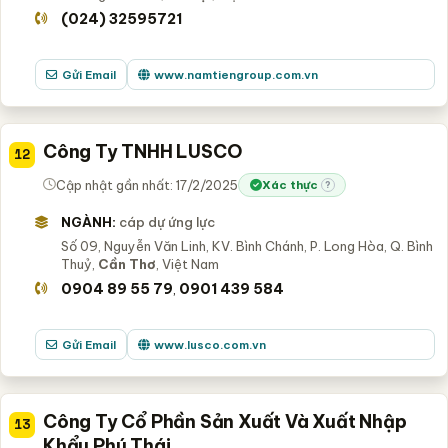
(024) 32595721
Gửi Email
www.namtiengroup.com.vn
Công Ty TNHH LUSCO
12
Cập nhật gần nhất: 17/2/2025
Xác thực
?
NGÀNH:
cáp dự ứng lực
Số 09, Nguyễn Văn Linh, KV. Bình Chánh, P. Long Hòa, Q. Bình
Thuỷ,
Cần Thơ
, Việt Nam
0904 89 55 79
0901 439 584
,
Gửi Email
www.lusco.com.vn
Công Ty Cổ Phần Sản Xuất Và Xuất Nhập
13
Khẩu Phú Thái