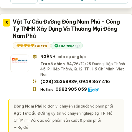
Vật Tư Cầu Đường Đông Nam Phú - Công
3
Ty TNHH Xây Dựng Và Thương Mại Đông
Nam Phú
Tài trợ
Xác thực
?
NGÀNH:
cáp dự ứng lực
Trụ sở chính
: 54/26/12/28 Đường Hiệp Thành
45, P. Hiệp Thành, Q. 12,
TP. Hồ Chí Minh
, Việt
Nam
(028) 35358939
0949 867 416
,
0982 985 059
Hotline:
Đông Nam Phú
là đơn vị chuyên sản xuất và phân phối
Vật Tư Cầu Đường
uy tín và chuyên nghiệp tại TP. Hồ
Chí Minh. Với các sản phẩm sản xuất & phân phối:
✦ Rọ đá