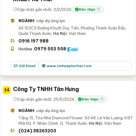
Cập nhật gần nhất: 3/3/2026
Xác thực
?
NGÀNH:
cáp dự ứng lực
Số 102C3 Đường Khuất Duy Tiến, Phường Thanh Xuân Bắc,
Quận Thanh Xuân,
Hà Nội
, Việt Nam
0916 197 988
0979 553 558
Hotline:
Gửi Email
www.vinhuaphuthai.com
Công Ty TNHH Tân Hưng
14
Cập nhật gần nhất: 29/5/2024
Xác thực
?
NGÀNH:
cáp dự ứng lực
Tầng 15, Tòa Nhà Diamond Flower, Số 48, Lê Văn Lương, KĐT
Mới N2, P. Nhân Chính, Q. Thanh Xuân,
Hà Nội
, Việt Nam
(024) 38263203