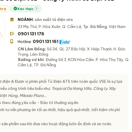
 trợ
Xác thực
?
NGÀNH:
sản xuất tủ điện ats
23 Mẹ Thứ, P. Hòa Xuân, Q. Cẩm Lệ,
Tp. Đà Nẵng
, Việt Nam
0901 131 176
0901 131 161
Hotline:
CN Lâm Đồng:
Số 34, QL 27 Bắc Hội, X. Hiệp Thạnh, H. Đức
Trọng, Lâm Đồng
Xưởng cơ khí:
Đường Số 3, KCN Hòa Cầm, P. Hòa Thọ Tây, Q.
Cẩm Lệ, TP. Đà Nẵng
ơ điện & Đươn vị phân phối Tủ Điện ATS trên toàn quốc VSE là sự lựa
iều công trình tiêu biểu như:
Tropical Da Nang Villa, Công ty Xây
iệt Hùng, Mikado Plaza,..
 theo đúng yêu cầu - Bảo trì thường xuyên
h tư vấn phương án tối ưu nhất, hiệu quả quả nhất, tiết kiệm chi phí
sản phẩm sau khi đưa vào hoạt động luôn ổn định và an toàn.