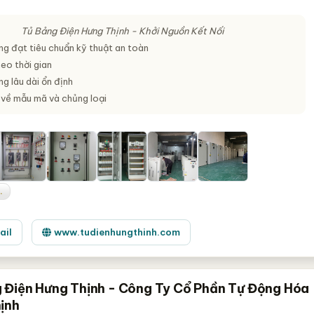
Tủ Bảng Điện Hưng Thịnh - Khởi Nguồn Kết Nối
ng đạt tiêu chuẩn kỹ thuật an toàn
eo thời gian
g lâu dài ổn định
về mẫu mã và chủng loại
.
ail
www.tudienhungthinh.com
 Điện Hưng Thịnh - Công Ty Cổ Phần Tự Động Hóa
ịnh