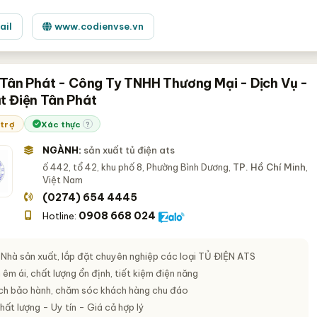
ail
www.codienvse.vn
 Tân Phát - Công Ty TNHH Thương Mại - Dịch Vụ -
t Điện Tân Phát
 trợ
Xác thực
?
NGÀNH:
sản xuất tủ điện ats
ố 442, tổ 42, khu phố 8, Phường Bình Dương,
TP. Hồ Chí Minh
,
Việt Nam
(0274) 654 4445
0908 668 024
Hotline:
 Nhà sản xuất, lắp đặt chuyên nghiệp các loại
TỦ ĐIỆN ATS
êm ái, chất lượng ổn định, tiết kiệm điện năng
ch bảo hành, chăm sóc khách hàng chu đáo
Chất lượng - Uy tín - Giá cả hợp lý