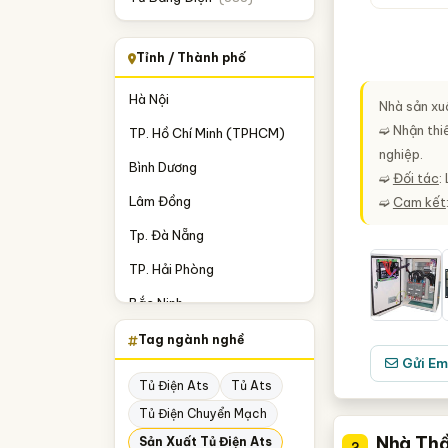
Tỉnh / Thành phố
Hà Nội
Nhà sản xuấ
➫ Nhận thiế
TP. Hồ Chí Minh (TPHCM)
nghiệp.
Bình Dương
➫
Đối tác
:
Lâm Đồng
➫
Cam kết
Tp. Đà Nẵng
TP. Hải Phòng
Bắc Ninh
Hưng Yên
Tag ngành nghề
Gửi Em
Nam Định
Tủ Điện Ats
Tủ Ats
Nghệ An
Tủ Điện Chuyển Mạch
Quảng Ninh
Nhà Thầ
Sản Xuất Tủ Điện Ats
2