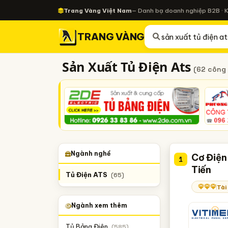
Trang Vàng Việt Nam
— Danh bạ doanh nghiệp B2B · 
TRANG VÀNG
Sản Xuất Tủ Điện Ats
(62 công 
Ngành nghề
Cơ Điện
1
Tiến
Tủ Điện ATS
(65)
Tài
Ngành xem thêm
Tủ Bảng Điện
(585)