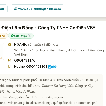
ail
www.tudienhungthinh.com
 Điện Lâm Đồng - Công Ty TNHH Cơ Điện VSE
 trợ
Xác thực
?
NGÀNH:
sản xuất tủ điện ats
Số 34, QL 27 Bắc Hội, X. Hiệp Thạnh, H. Đức Trọng,
Lâm Đồng
,
Việt Nam
0901 131 176
0901 131 161
Hotline:
ơ điện & Đươn vị phân phối Tủ Điện ATS trên toàn quốc VSE là sự lựa
iều công trình tiêu biểu như:
Tropical Da Nang Villa, Công ty Xây
iệt Hùng, Mikado Plaza,..
 theo đúng yêu cầu - Bảo trì thường xuyên
h tư vấn phương án tối ưu nhất, hiệu quả quả nhất, tiết kiệm chi phí