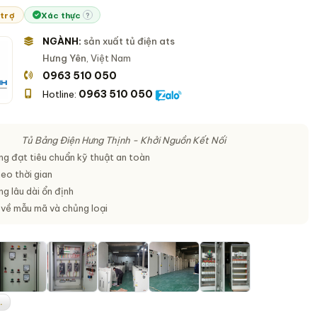
 trợ
Xác thực
?
NGÀNH:
sản xuất tủ điện ats
Hưng Yên
, Việt Nam
0963 510 050
0963 510 050
Hotline:
Tủ Bảng Điện Hưng Thịnh - Khởi Nguồn Kết Nối
ng đạt tiêu chuẩn kỹ thuật an toàn
eo thời gian
g lâu dài ổn định
về mẫu mã và chủng loại
.