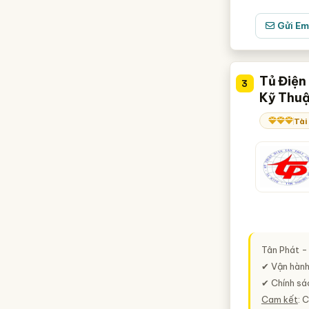
Gửi Em
Tủ Điện
3
Kỹ Thuậ
Tài
Tân Phát -
✔ Vận hành 
✔ Chính sá
Cam kết
: 