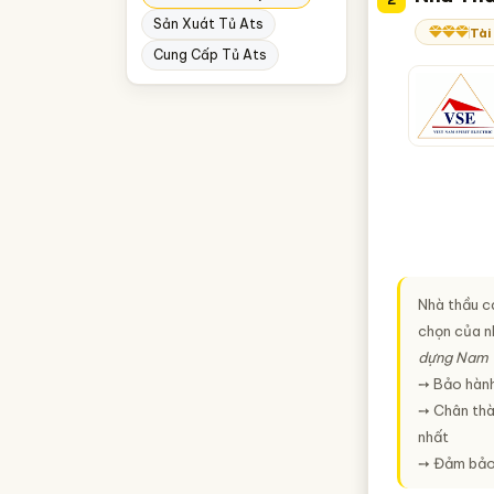
Sản Xuát Tủ Ats
Thái Bình
Tài
Cung Cấp Tủ Ats
Thanh Hóa
Đắk Lắk
Bắc Giang
Hà Nam
Hải Dương
Ninh Bình
Quảng Nam
Nhà thầu c
chọn của nh
dựng Nam V
➙ Bảo hành
➙ Chân thàn
nhất
➙ Đảm bảo 