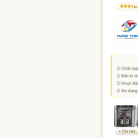
Tài
☑ Chất lượ
☑ Bền bỉ th
☑ Hoạt độn
☑ Đa dạng 
+ Chi tiết..