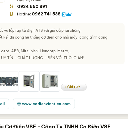
0934 660 891
0962 741 538
Hotline:
t và lắp ráp tủ điện ATS với giá cả phải chăng.
t kế, thi công hệ thống cơ điện cho nhà máy, công trình công
 Lotte, ABB, Mitsubishi, Hancorp, Metro,..
:
UY TÍN - CHẤT LƯỢNG – BỀN VỚI THỜI GIAN!
+ Chi tiết...
ail
www.codienvinhtien.com
u Cơ Điện VSE - Công Ty TNHH Cơ Điện VSE