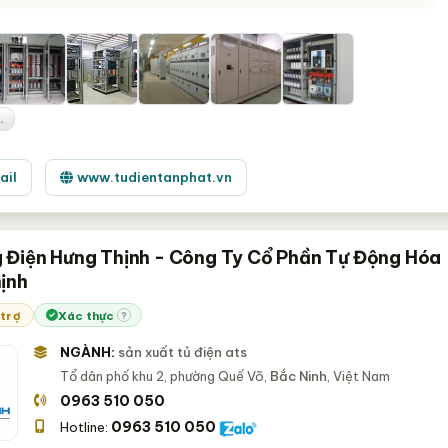
.
ail
www.tudientanphat.vn
 Điện Hưng Thịnh - Công Ty Cổ Phần Tự Động Hóa
ịnh
 trợ
Xác thực
?
NGÀNH:
sản xuất tủ điện ats
Tổ dân phố khu 2, phường Quế Võ,
Bắc Ninh
, Việt Nam
0963 510 050
0963 510 050
Hotline: