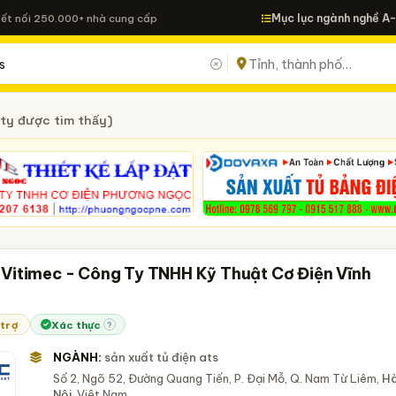
Mục lục ngành nghề A
Kết nối 250.000+ nhà cung cấp
ty được tìm thấy)
 Vitimec - Công Ty TNHH Kỹ Thuật Cơ Điện Vĩnh
 trợ
Xác thực
?
NGÀNH:
sản xuất tủ điện ats
Số 2, Ngõ 52, Đường Quang Tiến, P. Đại Mỗ, Q. Nam Từ Liêm,
H
Nội
, Việt Nam