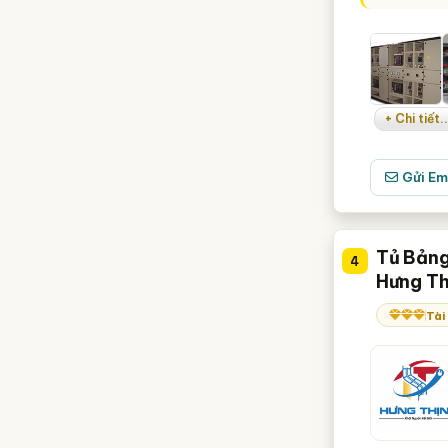
+ Chi tiết..
Gửi Em
Tủ Bảng
4
Hưng Th
Tài