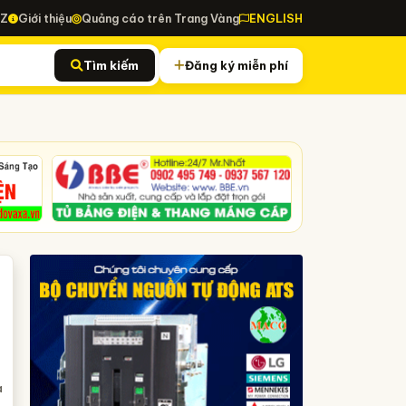
-Z
Giới thiệu
Quảng cáo trên Trang Vàng
ENGLISH
Tìm kiếm
Đăng ký miễn phí
à