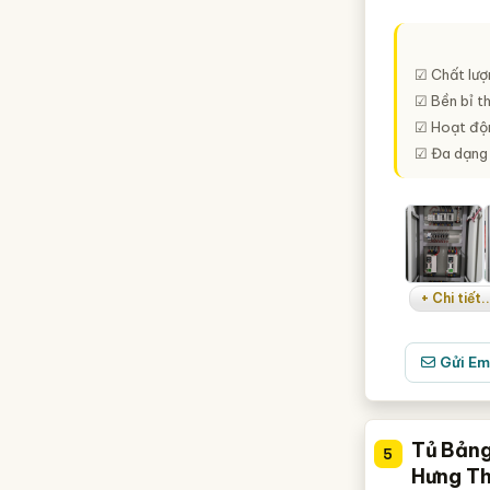
☑ Chất lượ
☑ Bền bỉ th
☑ Hoạt độn
☑ Đa dạng 
+ Chi tiết..
Gửi Em
Tủ Bảng
5
Hưng Th