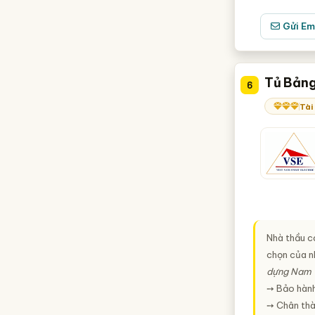
Gửi Em
Tủ Bảng
6
Tài
Nhà thầu c
chọn của nh
dựng Nam V
➙ Bảo hành
➙ Chân thàn