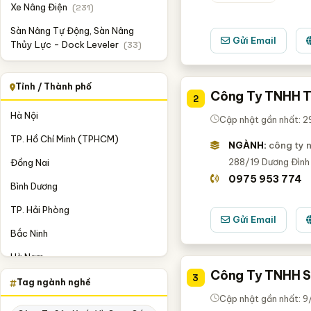
Xe Nâng Điện
(231)
Sàn Nâng Tự Động, Sàn Nâng
Gửi Email
Thủy Lực - Dock Leveler
(33)
Tỉnh / Thành phố
Công Ty TNHH T
2
Hà Nội
Cập nhật gần nhất: 
TP. Hồ Chí Minh (TPHCM)
NGÀNH:
công ty 
288/19 Dương Đình
Đồng Nai
0975 953 774
Bình Dương
TP. Hải Phòng
Gửi Email
Bắc Ninh
Hà Nam
Công Ty TNHH S
3
Ninh Bình
Tag ngành nghề
Cập nhật gần nhất: 
Quảng Nam