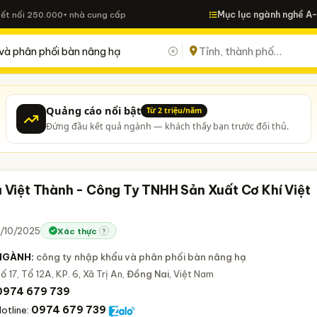
Mục lục ngành nghề A
Kết nối 250.000+ nhà cung cấp
Quảng cáo nổi bật
Từ 2 triệu/năm
Đứng đầu kết quả ngành — khách thấy bạn trước đối thủ.
ạ Việt Thành - Công Ty TNHH Sản Xuất Cơ Khí Việt
3/10/2025
Xác thực
?
NGÀNH:
công ty nhập khẩu và phân phối bàn nâng hạ
ố 17, Tổ 12A, KP. 6, Xã Trị An,
Đồng Nai
, Việt Nam
0974 679 739
0974 679 739
otline: