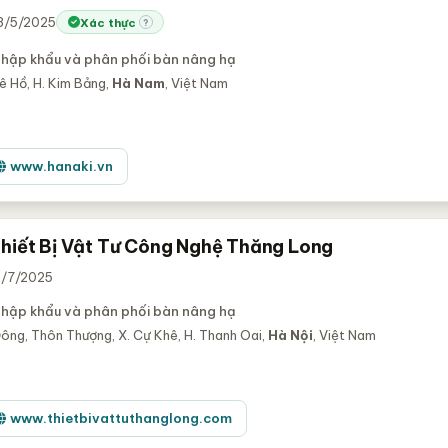
23/5/2025
Xác thực
?
nhập khẩu và phân phối bàn nâng hạ
ê Hồ, H. Kim Bảng,
Hà Nam
, Việt Nam
www.hanaki.vn
hiết Bị Vật Tư Công Nghệ Thăng Long
14/7/2025
nhập khẩu và phân phối bàn nâng hạ
ông, Thôn Thượng, X. Cự Khê, H. Thanh Oai,
Hà Nội
, Việt Nam
www.thietbivattuthanglong.com