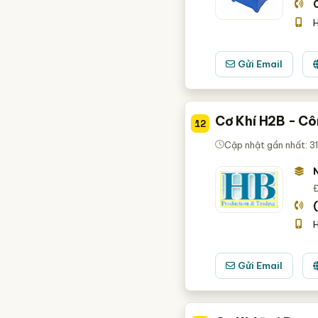
H
Gửi Email
Cơ Khí H2B - C
12
Cập nhật gần nhất: 3
Đ
H
Gửi Email