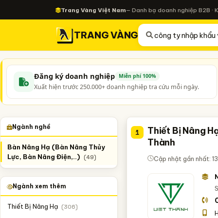
Trang Vàng Việt Nam
— Danh bạ doanh nghiệp B2B · 
TRANG VÀNG
Đăng ký doanh nghiệp
Miễn phí 100%
Xuất hiện trước 250.000+ doanh nghiệp tra cứu mỗi ngày.
Ngành nghề
Thiết Bị Nâng H
1
Thành
Bàn Nâng Hạ (Bàn Nâng Thủy
Lực, Bàn Nâng Điện,..)
(49)
Cập nhật gần nhất: 1
Ngành xem thêm
S
Thiết Bị Nâng Hạ
(306)
H