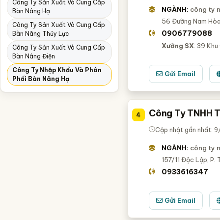
Công Ty Sản Xuất Và Cung Cấp
NGÀNH:
công ty 
Bàn Nâng Hạ
56 Đường Nam Hòa
Công Ty Sản Xuất Và Cung Cấp
0906779088
Bàn Nâng Thủy Lực
Xưởng SX
: 39 Khu
Công Ty Sản Xuất Và Cung Cấp
Bàn Nâng Điện
Công Ty Nhập Khẩu Và Phân
Gửi Email
Phối Bàn Nâng Hạ
Công Ty TNHH T
4
Cập nhật gần nhất: 
NGÀNH:
công ty 
157/11 Độc Lập, P. 
0933616347
Gửi Email