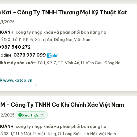
ạ Kat - Công Ty TNHH Thương Mại Kỹ Thuật Kat
2/1/2026
NGÀNH:
công ty nhập khẩu và phân phối bàn nâng hạ
ố 130, Tổ 11, KP. 6, Xã Trị An,
Đồng Nai
, Việt Nam
0987 540 272
0373 997 099
otline:
Nhà máy sản xuất:
Tổ 1, KP. 7, TT. Vĩnh An, H. Vĩnh Cửu, Đồng Nai
www.katco.vn
M - Công Ty TNHH Cơ Khí Chính Xác Việt Nam
/12/2025
Xác thực
?
NGÀNH:
công ty nhập khẩu và phân phối bàn nâng hạ
ố 33, 1/11 Lệ Mật, P. Việt Hưng, Q. Long Biên,
Hà Nội
, Việt Nam