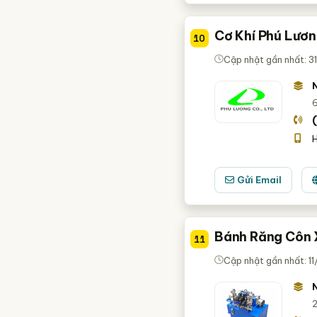
Cơ Khí Phú Lươn
10
Cập nhật gần nhất: 3
6
H
Gửi Email
Bánh Răng Côn 
11
Cập nhật gần nhất: 1
2