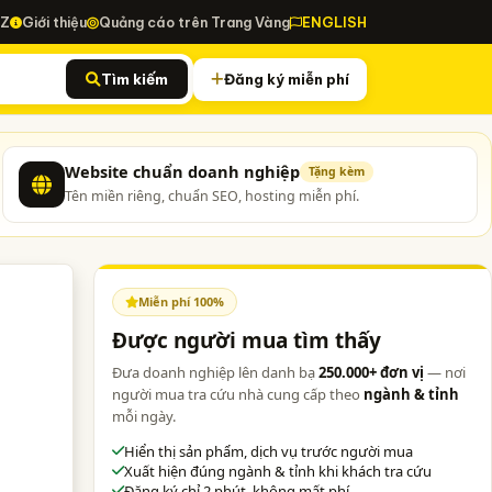
-Z
Giới thiệu
Quảng cáo trên Trang Vàng
ENGLISH
Tìm kiếm
Đăng ký miễn phí
Website chuẩn doanh nghiệp
Tặng kèm
Tên miền riêng, chuẩn SEO, hosting miễn phí.
Miễn phí 100%
Được người mua tìm thấy
Đưa doanh nghiệp lên danh bạ
250.000+ đơn vị
— nơi
người mua tra cứu nhà cung cấp theo
ngành & tỉnh
mỗi ngày.
Hiển thị sản phẩm, dịch vụ trước người mua
Xuất hiện đúng ngành & tỉnh khi khách tra cứu
Đăng ký chỉ 2 phút, không mất phí