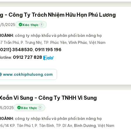
g - Công Ty Trách Nhiệm Hữu Hạn Phú Lương
1/5/2025
Xác thực
?
NGÀNH:
công ty nhập khẩu và phân phối bàn nâng hạ
7 Trần Phú, P. Trưng Nhị, TP. Phúc Yên,
Vĩnh Phúc
, Việt Nam
(0211) 3548530
0911 195 196
,
0912 727 828
otline:
www.cokhiphuluong.com
Xoắn Vi Sung - Công Ty TNHH Vi Sung
1/6/2025
Xác thực
?
NGÀNH:
công ty nhập khẩu và phân phối bàn nâng hạ
6/14 KP. Tân Phú 1, P. Tân Bình, TP. Dĩ An,
Bình Dương
, Việt Nam