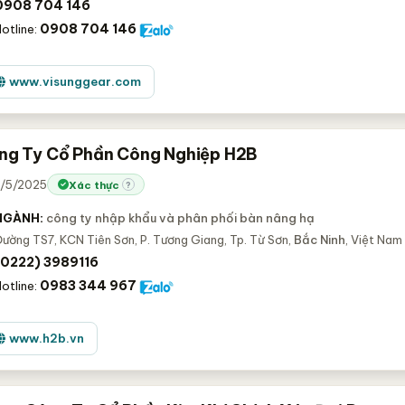
0908 704 146
0908 704 146
otline:
www.visunggear.com
ông Ty Cổ Phần Công Nghiệp H2B
1/5/2025
Xác thực
?
NGÀNH:
công ty nhập khẩu và phân phối bàn nâng hạ
ường TS7, KCN Tiên Sơn, P. Tương Giang, Tp. Từ Sơn,
Bắc Ninh
, Việt Nam
(0222) 3989116
0983 344 967
otline:
www.h2b.vn