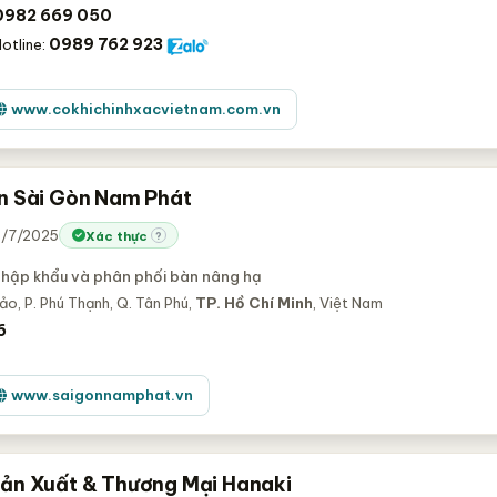
0982 669 050
0989 762 923
otline:
www.cokhichinhxacvietnam.com.vn
n Sài Gòn Nam Phát
14/7/2025
Xác thực
?
nhập khẩu và phân phối bàn nâng hạ
ảo, P. Phú Thạnh, Q. Tân Phú,
TP. Hồ Chí Minh
, Việt Nam
6
www.saigonnamphat.vn
ản Xuất & Thương Mại Hanaki