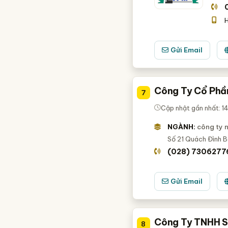
H
Gửi Email
Công Ty Cổ Phầ
7
Cập nhật gần nhất: 
NGÀNH:
công ty 
Số 21 Quách Đình B
(028) 7306277
Gửi Email
Công Ty TNHH S
8