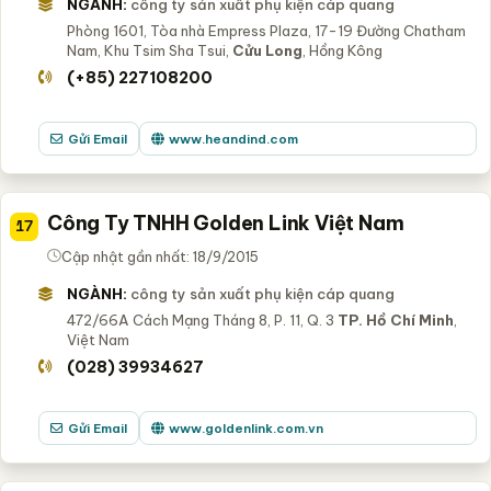
NGÀNH:
công ty sản xuất phụ kiện cáp quang
Phòng 1601, Tòa nhà Empress Plaza, 17-19 Đường Chatham
Nam, Khu Tsim Sha Tsui,
Cửu Long
, Hồng Kông
(+85) 227108200
Gửi Email
www.heandind.com
Công Ty TNHH Golden Link Việt Nam
17
Cập nhật gần nhất: 18/9/2015
NGÀNH:
công ty sản xuất phụ kiện cáp quang
472/66A Cách Mạng Tháng 8, P. 11, Q. 3
TP. Hồ Chí Minh
,
Việt Nam
(028) 39934627
Gửi Email
www.goldenlink.com.vn