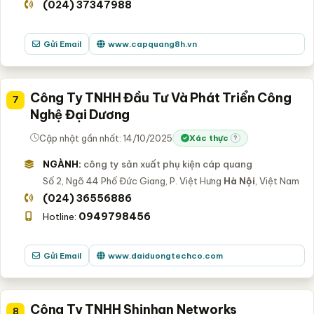
(024) 37347988
Gửi Email
www.capquang8h.vn
Công Ty TNHH Đầu Tư Và Phát Triển Công
7
Nghệ Đại Dương
Cập nhật gần nhất: 14/10/2025
Xác thực
?
NGÀNH:
công ty sản xuất phụ kiện cáp quang
Số 2, Ngõ 44 Phố Đức Giang, P. Việt Hưng
Hà Nội
, Việt Nam
(024) 36556886
0949798456
Hotline:
Gửi Email
www.daiduongtechco.com
Công Ty TNHH Shinhan Networks
8