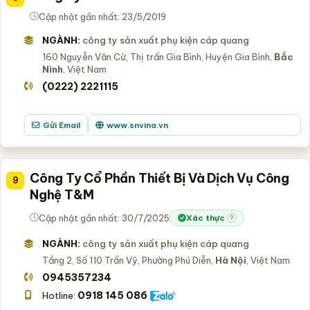
Cập nhật gần nhất: 23/5/2019
NGÀNH:
công ty sản xuất phụ kiện cáp quang
160 Nguyễn Văn Cừ, Thị trấn Gia Bình, Huyện Gia Bình,
Bắc
Ninh
, Việt Nam
(0222) 2221115
Gửi Email
www.snvina.vn
Công Ty Cổ Phần Thiết Bị Và Dịch Vụ Công
9
Nghệ T&M
Cập nhật gần nhất: 30/7/2025
Xác thực
?
NGÀNH:
công ty sản xuất phụ kiện cáp quang
Tầng 2, Số 110 Trần Vỹ, Phường Phú Diễn,
Hà Nội
, Việt Nam
0945357234
0918 145 086
Hotline: