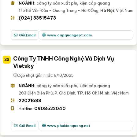
NGÀNH:
công ty sản xuất phụ kiện cáp quang
175 Bế Văn Đàn - Quang Trung - Hà ĐÔng,
Hà Nội
, Việt Nam
(024) 33515473
Gửi Email
www.capquangept.com
Công Ty TNHH Công Nghệ Và Dịch Vụ
22
Vietsky
Cập nhật gần nhất: 6/10/2025
NGÀNH:
công ty sản xuất phụ kiện cáp quang
203 Điện Biên Phủ, P. Gia Định,
TP. Hồ Chí Minh
, Việt Nam
22021688
0908522040
Hotline:
Gửi Email
www.phukienquang.net