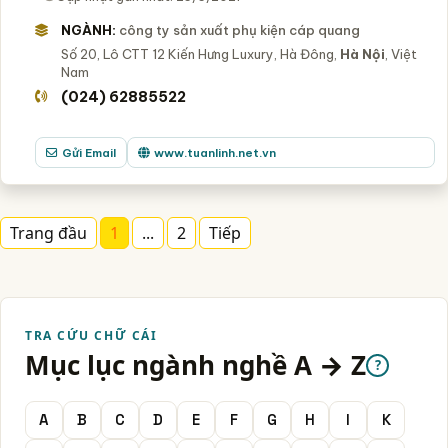
NGÀNH:
công ty sản xuất phụ kiện cáp quang
Số 20, Lô CTT 12 Kiến Hưng Luxury, Hà Đông,
Hà Nội
, Việt
Nam
(024) 62885522
Gửi Email
www.tuanlinh.net.vn
Trang đầu
1
...
2
Tiếp
TRA CỨU CHỮ CÁI
Mục lục ngành nghề A → Z
?
A
B
C
D
E
F
G
H
I
K