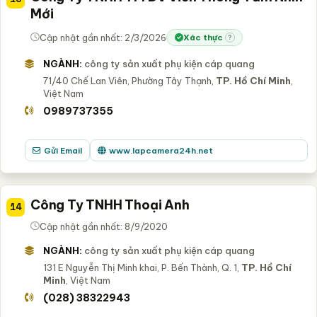
Mới
Cập nhật gần nhất: 2/3/2026
Xác thực
?
NGÀNH:
công ty sản xuất phụ kiện cáp quang
71/40 Chế Lan Viên, Phường Tây Thạnh,
TP. Hồ Chí Minh
,
Việt Nam
0989737355
Gửi Email
www.lapcamera24h.net
Công Ty TNHH Thoại Anh
14
Cập nhật gần nhất: 8/9/2020
NGÀNH:
công ty sản xuất phụ kiện cáp quang
131 E Nguyễn Thị Minh khai, P. Bến Thành, Q. 1,
TP. Hồ Chí
Minh
, Việt Nam
(028) 38322943