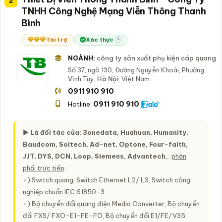
2
TNHH Công Nghệ Mạng Viễn Thông Thanh
Bình
Tài trợ
Xác thực
?
NGÀNH:
công ty sản xuất phụ kiện cáp quang
Số 37, ngõ 130, Đường Nguyễn Khoái, Phường
Vĩnh Tuy,
Hà Nội
, Việt Nam
0911 910 910
0911 910 910
Hotline:
►
Là đối tác của: 3onedata, Huahuan, Humanity,
Baudcom, Soltech, Ad-net, Optone, Four-faith,
JJT, DYS, DCN, Loop, Siemens, Advantech
,..
phân
phối trực tiếp
:
+) Switch quang, Switch Ethernet L2/ L3, Switch công
nghiệp chuẩn IEC 61850-3
+) Bộ chuyển đổi quang điện Media Converter, Bộ chuyển
đổi FXS/ FXO-E1-FE-FO, Bộ chuyển đổi E1/FE/V35