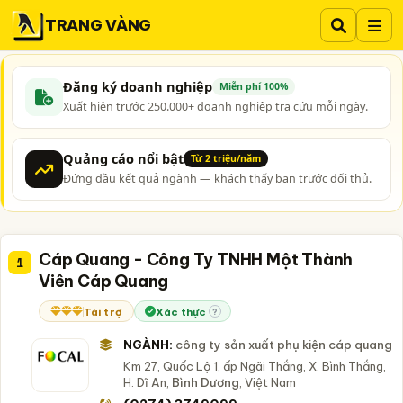
TRANG VÀNG
Đăng ký doanh nghiệp
Miễn phí 100%
Xuất hiện trước 250.000+ doanh nghiệp tra cứu mỗi ngày.
Quảng cáo nổi bật
Từ 2 triệu/năm
Đứng đầu kết quả ngành — khách thấy bạn trước đối thủ.
Cáp Quang - Công Ty TNHH Một Thành
1
Viên Cáp Quang
Tài trợ
Xác thực
?
NGÀNH:
công ty sản xuất phụ kiện cáp quang
Km 27, Quốc Lộ 1, ấp Ngãi Thắng, X. Bình Thắng,
H. Dĩ An,
Bình Dương
, Việt Nam