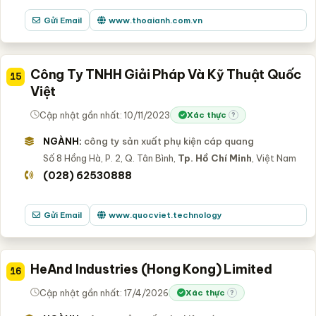
Gửi Email
www.thoaianh.com.vn
Công Ty TNHH Giải Pháp Và Kỹ Thuật Quốc
15
Việt
Cập nhật gần nhất: 10/11/2023
Xác thực
?
NGÀNH:
công ty sản xuất phụ kiện cáp quang
Số 8 Hồng Hà, P. 2, Q. Tân Bình,
Tp. Hồ Chí Minh
, Việt Nam
(028) 62530888
Gửi Email
www.quocviet.technology
HeAnd Industries (Hong Kong) Limited
16
Cập nhật gần nhất: 17/4/2026
Xác thực
?