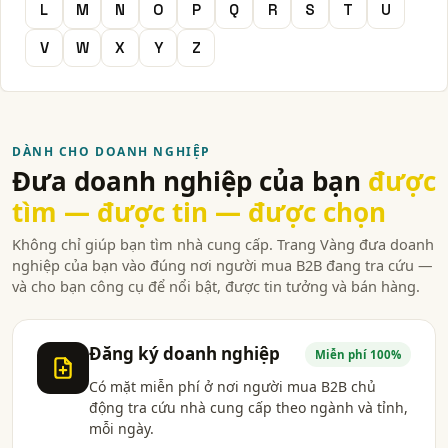
L
M
N
O
P
Q
R
S
T
U
V
W
X
Y
Z
DÀNH CHO DOANH NGHIỆP
Đưa doanh nghiệp của bạn
được
tìm — được tin — được chọn
Không chỉ giúp bạn tìm nhà cung cấp. Trang Vàng đưa doanh
nghiệp của bạn vào đúng nơi người mua B2B đang tra cứu —
và cho bạn công cụ để nổi bật, được tin tưởng và bán hàng.
Đăng ký doanh nghiệp
Miễn phí 100%
Có mặt miễn phí ở nơi người mua B2B chủ
động tra cứu nhà cung cấp theo ngành và tỉnh,
mỗi ngày.