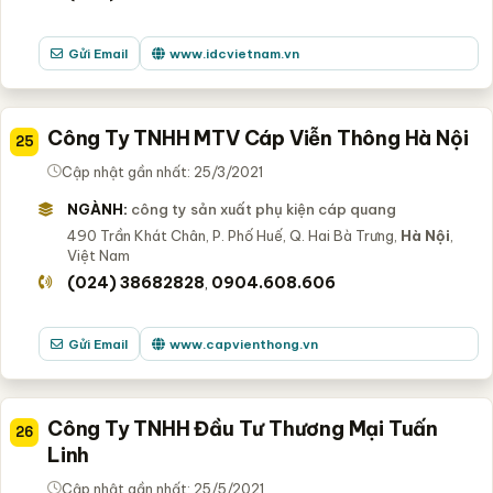
Gửi Email
www.idcvietnam.vn
Công Ty TNHH MTV Cáp Viễn Thông Hà Nội
25
Cập nhật gần nhất: 25/3/2021
NGÀNH:
công ty sản xuất phụ kiện cáp quang
490 Trần Khát Chân, P. Phố Huế, Q. Hai Bà Trưng,
Hà Nội
,
Việt Nam
(024) 38682828
0904.608.606
,
Gửi Email
www.capvienthong.vn
Công Ty TNHH Đầu Tư Thương Mại Tuấn
26
Linh
Cập nhật gần nhất: 25/5/2021