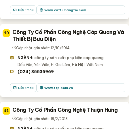
Gửi Email
www.vattumangtm.com
Công Ty Cổ Phần Công Nghệ Cáp Quang Và
10
Thiết Bị Bưu Điện
Cập nhật gần nhất: 12/10/2014
NGÀNH:
công ty sản xuất phụ kiện cáp quang
Dốc Vân, Yên Viên, H. Gia Lâm,
Hà Nội
, Việt Nam
(024) 35536969
Gửi Email
www.tfp.com.vn
Công Ty Cổ Phần Công Nghệ Thuận Hưng
11
Cập nhật gần nhất: 18/2/2013
NGÀNH:
công ty sản xuất phụ kiện cáp quang