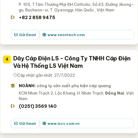
P. 105, T.Tâm Thương Mại ĐH Catholic, Số 43, Đường Jibong-
gu, Bucheon-si, T. Gyeonggi, Hàn Quốc
, Việt Nam
+82 2 858 9475
Gửi Email
www.seontech.com
Dây Cáp Điện LS - Công Ty TNHH Cáp Điện
4
Và Hệ Thống LS Việt Nam
Cập nhật gần nhất: 27/7/2022
NGÀNH:
công ty sản xuất phụ kiện cáp quang
KCN Nhơn Trạch 2, Lộc Khang, H. Nhơn Trạch,
Đồng Nai
, Việt
Nam
(0251) 3569 140
Gửi Email
www.lscv.com.vn