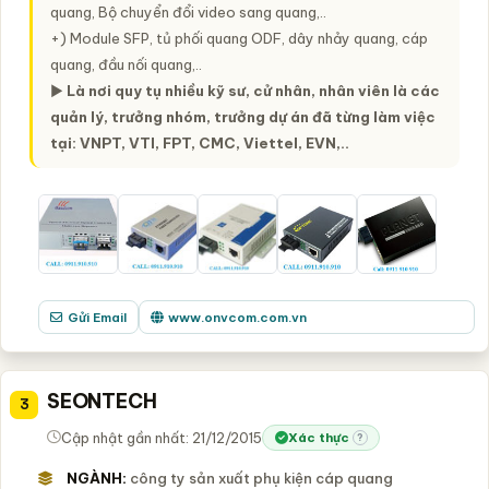
quang, Bộ chuyển đổi video sang quang,..
+) Module SFP, tủ phối quang ODF, dây nhảy quang, cáp
quang, đầu nối quang,..
►
Là nơi quy tụ nhiều kỹ sư, cử nhân, nhân viên là các
quản lý, trưởng nhóm, trưởng dự án đã từng làm việc
tại: VNPT, VTI, FPT, CMC, Viettel, EVN,..
Gửi Email
www.onvcom.com.vn
SEONTECH
3
Cập nhật gần nhất: 21/12/2015
Xác thực
?
NGÀNH:
công ty sản xuất phụ kiện cáp quang