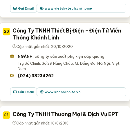
Gửi Email
www.vietskytech.vn/home
Công Ty TNHH Thiết Bị Điện - Điện Tử Viễn
20
Thông Khánh Linh
Cập nhật gần nhất: 20/10/2020
NGÀNH:
công ty sản xuất phụ kiện cáp quang
Trụ Sở Chính: Số 29 Hàng Cháo, Q. Đống Đa,
Hà Nội
, Việt
Nam
(024) 38234262
Gửi Email
www.khanhlinhltd.vn
Công Ty TNHH Thương Mại & Dịch Vụ EPT
21
Cập nhật gần nhất: 16/8/2013