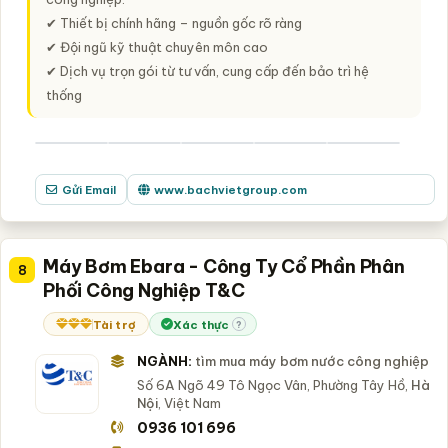
✔ Thiết bị chính hãng – nguồn gốc rõ ràng
✔ Đội ngũ kỹ thuật chuyên môn cao
✔ Dịch vụ trọn gói từ tư vấn, cung cấp đến bảo trì hệ
thống
Gửi Email
www.bachvietgroup.com
Máy Bơm Ebara - Công Ty Cổ Phần Phân
8
Phối Công Nghiệp T&C
Tài trợ
Xác thực
?
NGÀNH:
tìm mua máy bơm nước công nghiệp
Số 6A Ngõ 49 Tô Ngọc Vân, Phường Tây Hồ,
Hà
Nội
, Việt Nam
0936 101 696