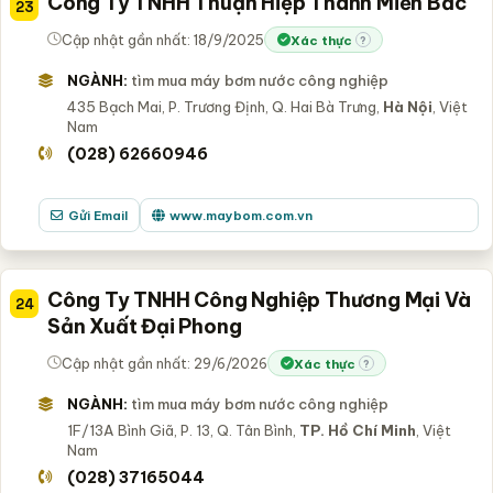
Công Ty TNHH Thuận Hiệp Thành Miền Bắc
23
Cập nhật gần nhất: 18/9/2025
Xác thực
?
NGÀNH:
tìm mua máy bơm nước công nghiệp
435 Bạch Mai, P. Trương Định, Q. Hai Bà Trưng,
Hà Nội
, Việt
Nam
(028) 62660946
Gửi Email
www.maybom.com.vn
Công Ty TNHH Công Nghiệp Thương Mại Và
24
Sản Xuất Đại Phong
Cập nhật gần nhất: 29/6/2026
Xác thực
?
NGÀNH:
tìm mua máy bơm nước công nghiệp
1F/13A Bình Giã, P. 13, Q. Tân Bình,
TP. Hồ Chí Minh
, Việt
Nam
(028) 37165044