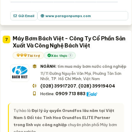
Gửi Email
www.paragonpumps.com
Máy Bơm Bách Việt - Công Ty Cổ Phần Sản
7
Xuất Và Công Nghệ Bách Việt
Tài trợ
Xác thực
?
NGÀNH:
tìm mua máy bơm nước công nghiệp
11/11 Đường Nguyễn Văn Mại, Phường Tân Sơn
Nhất,
TP. Hồ Chí Minh
, Việt Nam
(028) 39917207
(028) 39919404
,
0909 713 883
Hotline:
Tự hào là
Đại lý ủy quyền Grundfos lâu năm tại Việt
Nam
&
Đối tác Tinh Hoa Grundfos ELITE Partner
trong lĩnh vực công nghiệp
chuyên phân phối Máy bơm
công nghiệp.