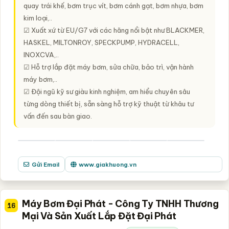
quay trái khế, bơm trục vít, bơm cánh gạt, bơm nhựa, bơm
kim loại,..
☑ Xuất xứ từ EU/G7 với các hãng nổi bật như BLACKMER,
HASKEL, MILTONROY, SPECKPUMP, HYDRACELL,
INOXCVA,..
☑ Hỗ trợ lắp đặt máy bơm, sửa chữa, bảo trì, vận hành
máy bơm,..
☑ Đội ngũ kỹ sư giàu kinh nghiệm, am hiểu chuyên sâu
từng dòng thiết bị, sẵn sàng hỗ trợ kỹ thuật từ khâu tư
vấn đến sau bàn giao.
Gửi Email
www.giakhuong.vn
Máy Bơm Đại Phát - Công Ty TNHH Thương
16
Mại Và Sản Xuất Lắp Đặt Đại Phát