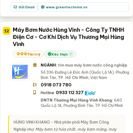
Gửi Email
www.greentechvina.vn
Máy Bơm Nước Hùng Vinh - Công Ty TNHH
12
Điện Cơ - Cơ Khí Dịch Vụ Thương Mại Hùng
Vinh
Tài trợ
Xác thực
?
NGÀNH:
tìm mua máy bơm nước công nghiệp
Số 336 Đường Lê Đức Anh (Quốc Lộ 1A), Phường
Bình Tân,
TP. Hồ Chí Minh
, Việt Nam
0918 073 780
0933 112 327
Hotline:
DNTN Thương Mại Hùng Vinh Khang:
640
Quốc Lộ 1A, Phường Bình Tân, TP. Hồ Chí Minh
HÙNG VINH KHANG
- Nhà phân phối Máy Bơm Công
Nghiệp như:
Máy bơm từ hóa chất, máy bơm màng, máy