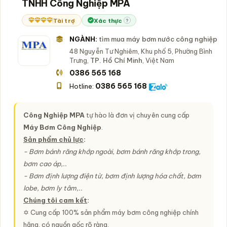
TNHH Công Nghiệp MPA
Tài trợ
Xác thực
?
NGÀNH:
tìm mua máy bơm nước công nghiệp
48 Nguyễn Tư Nghiêm, Khu phố 5, Phường Bình
Trưng,
TP. Hồ Chí Minh
, Việt Nam
0386 565 168
0386 565 168
Hotline:
Công Nghiệp MPA
tự hào là đơn vị chuyên cung cấp
Máy Bơm Công Nghiệp
.
Sản phẩm chủ lực
:
- Bơm bánh răng khớp ngoài, bơm bánh răng khớp trong,
bơm cao áp,..
- Bơm định lượng điện từ, bơm định lượng hóa chất, bơm
lobe, bơm ly tâm,..
Chúng tôi cam kết
:
✡ Cung cấp 100% sản phẩm máy bơm công nghiệp chính
hãng, có nguồn gốc rõ ràng.