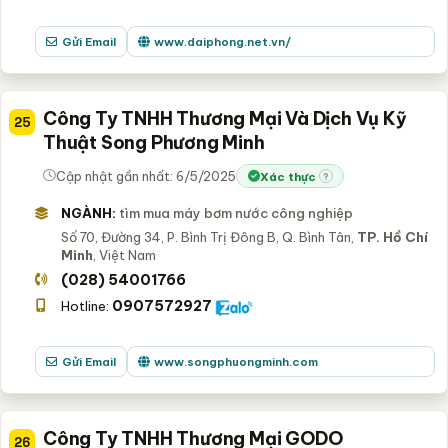
Gửi Email
www.daiphong.net.vn/
Công Ty TNHH Thương Mại Và Dịch Vụ Kỹ
25
Thuật Song Phương Minh
Cập nhật gần nhất: 6/5/2025
Xác thực
?
NGÀNH:
tìm mua máy bơm nước công nghiệp
Số 70, Đường 34, P. Bình Trị Đông B, Q. Bình Tân,
TP. Hồ Chí
Minh
, Việt Nam
(028) 54001766
0907572927
Hotline:
Gửi Email
www.songphuongminh.com
Công Ty TNHH Thương Mại GODO
26