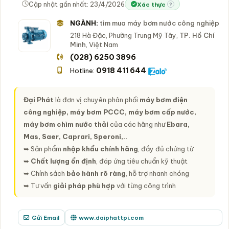
Cập nhật gần nhất: 23/4/2026
Xác thực
?
NGÀNH:
tìm mua máy bơm nước công nghiệp
218 Hà Đặc, Phường Trung Mỹ Tây,
TP. Hồ Chí
Minh
, Việt Nam
(028) 6250 3896
0918 411 644
Hotline:
Đại Phát
là đơn vị chuyên phân phối
máy bơm điện
công nghiệp, máy bơm PCCC, máy bơm cấp nước,
máy bơm chìm nước thải
của các hãng như
Ebara,
Mas, Saer, Caprari, Speroni,..
➥ Sản phẩm
nhập khẩu chính hãng
, đầy đủ chứng từ
➥
Chất lượng ổn định
, đáp ứng tiêu chuẩn kỹ thuật
➥ Chính sách
bảo hành rõ ràng
, hỗ trợ nhanh chóng
➥ Tư vấn
giải pháp phù hợp
với từng công trình
Gửi Email
www.daiphattpi.com