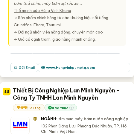
bơm thả chìm, máy bơm xịt rửa xe,..
Thế mạnh của Hùng Vinh Khang
:
➜ Sản phẩm chính hãng từ các thương hiệu nổi tiếng:
Grundfos, Ebara, Tsurumi,..
➜ Đội ngũ nhân viên năng động, chuyên môn cao
➜ Giá cả cạnh tranh, giao hàng nhanh chóng.
Gửi Email
www.Hungvinhpumptq.com
Thiết Bị Công Nghiệp Lan Minh Nguyễn -
13
Công Ty TNHH Lan Minh Nguyễn
Tài trợ
Xác thực
?
NGÀNH:
tìm mua máy bơm nước công nghiệp
102 Phan Đăng Lưu, Phường Đức Nhuận,
TP. Hồ
Chí Minh
, Việt Nam