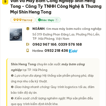
Van Và Máy Bơm Công Nghiệp Shin Heng
9
Tong - Công Ty TNHH Công Nghệ & Thương
Mại Shin Heng Tong
Tài trợ
Xác thực
?
NGÀNH:
tìm mua máy bơm nước công nghiệp
Số 319 Đường Phan Đăng Lưu, Phường Phù Liễn,
TP. Hải Phòng
, Việt Nam
0962 967 166
0339 576 168
,
0932 218 436
Hotline:
Shin Heng Tong
chuyên sản xuất
máy bơm công
nghiệp
tại TP. Hải Phòng.
❶
Lựa chọn đa dạng:
Hệ thống sản phẩm phong phú, đáp
ứng mọi nhu cầu kỹ thuật.
❷
Giao hàng nhanh chóng:
Quy trình logistics tối ưu, đảm
bảo tiến độ dự án.
❸
Kiểm soát chất lượng nghiêm ngặt:
Mọi sản phẩm đều
qua quy trình kiểm định khắt khe.