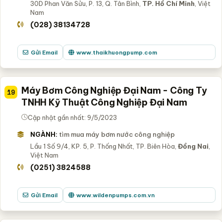
30D Phan Văn Sửu, P. 13, Q. Tân Bình,
TP. Hồ Chí Minh
, Việt
Nam
(028) 38134728
Gửi Email
www.thaikhuongpump.com
Máy Bơm Công Nghiệp Đại Nam - Công Ty
19
TNHH Kỹ Thuật Công Nghiệp Đại Nam
Cập nhật gần nhất: 9/5/2023
NGÀNH:
tìm mua máy bơm nước công nghiệp
Lầu 1 Số 9/4, KP. 5, P. Thống Nhất, TP. Biên Hòa,
Đồng Nai
,
Việt Nam
(0251) 3824588
Gửi Email
www.wildenpumps.com.vn