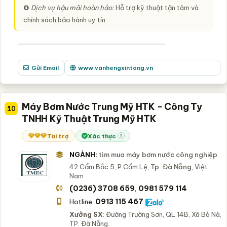
❹
Dịch vụ hậu mãi hoàn hảo:
Hỗ trợ kỹ thuật tận tâm và
chính sách bảo hành uy tín.
Gửi Email
www.vanhengxintong.vn
Máy Bơm Nước Trung Mỹ HTK - Công Ty
10
TNHH Kỹ Thuật Trung Mỹ HTK
Tài trợ
Xác thực
?
NGÀNH:
tìm mua máy bơm nước công nghiệp
42 Cẩm Bắc 5, P Cẩm Lệ,
Tp. Đà Nẵng
, Việt
Nam
(0236) 3708 659
0981 579 114
,
0913 115 467
Hotline:
Xưởng SX
: Đường Trường Sơn, QL 14B, Xã Bà Nà,
TP. Đà Nẵng.