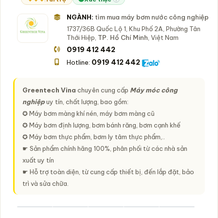
NGÀNH:
tìm mua máy bơm nước công nghiệp
1737/36B Quốc Lộ 1, Khu Phố 2A, Phường Tân
Thới Hiệp,
TP. Hồ Chí Minh
, Việt Nam
0919 412 442
0919 412 442
Hotline:
Greentech Vina
chuyên cung cấp
Máy móc công
nghiệp
uy tín, chất lượng, bao gồm:
✪ Máy bơm màng khí nén, máy bơm màng cũ
✪ Máy bơm định lượng, bơm bánh răng, bơm cạnh khế
✪ Máy bơm thực phẩm, bơm ly tâm thực phẩm,..
☛ Sản phẩm chính hãng 100%, phân phối từ các nhà sản
xuất uy tín
☛ Hỗ trợ toàn diện, từ cung cấp thiết bị, đến lắp đặt, bảo
trì và sửa chữa.