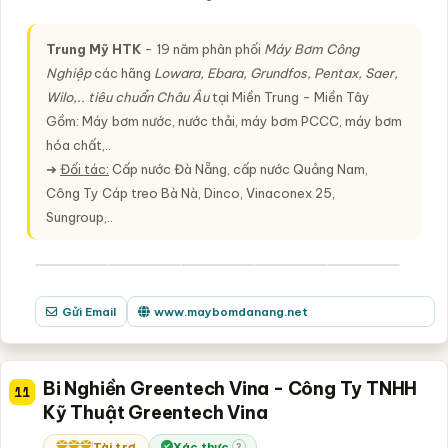
Trung Mỹ HTK
- 19 năm phân phối
Máy Bơm Công
Nghiệp
các hãng
Lowara, Ebara, Grundfos, Pentax, Saer,
Wilo,.. tiêu chuẩn Châu Âu
tại Miền Trung - Miền Tây
Gồm: Máy bơm nước, nước thải, máy bơm PCCC, máy bơm
hóa chất,..
➜
Đối tác:
Cấp nước Đà Nẵng, cấp nước Quảng Nam,
Công Ty Cáp treo Bà Nà, Dinco, Vinaconex 25,
Sungroup,..
Gửi Email
www.maybomdanang.net
Bi Nghiền Greentech Vina - Công Ty TNHH
11
Kỹ Thuật Greentech Vina
Tài trợ
Xác thực
?