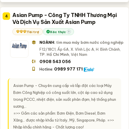
Asian Pump - Công Ty TNHH Thương Mại
4
Và Dịch Vụ Sản Xuất Asian Pump
Tài trợ
Xác thực
?
NGÀNH:
tìm mua máy bơm nước công nghiệp
F12/18C1, Ấp 6A, X. Vĩnh Lộc A, H. Bình Chánh,
TP. Hồ Chí Minh
, Việt Nam
0908 543 056
0989 977 171
Hotline:
Asian Pump - Chuyên cung cấp và lắp đặt các loại Máy
Bơm Công Nghiệp có công suất lớn, cột áp cao sử dụng
trong PCCC, nhiệt điện, sản xuất phân đạm, hệ thống phun
sương,..
=>> Gồm các sản phẩm: Bơm Điện, Bơm Diesel, Bơm
Xăng,.. được nhập khẩu từ Italy, Mỹ, Singapore, Pháp. =>>
Nhập khẩu chính hãng - Chất lượng cao!