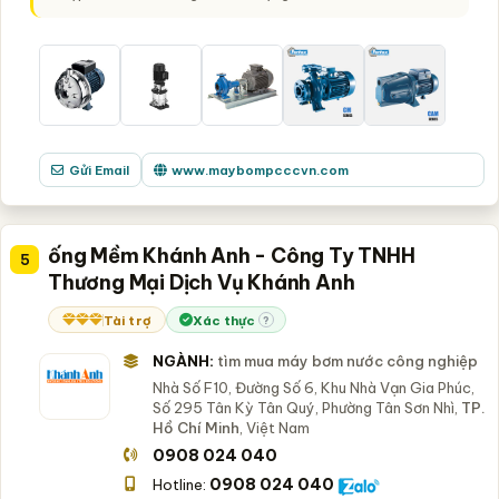
Gửi Email
www.maybompcccvn.com
ống Mềm Khánh Anh - Công Ty TNHH
5
Thương Mại Dịch Vụ Khánh Anh
Tài trợ
Xác thực
?
NGÀNH:
tìm mua máy bơm nước công nghiệp
Nhà Số F10, Đường Số 6, Khu Nhà Vạn Gia Phúc,
Số 295 Tân Kỳ Tân Quý, Phường Tân Sơn Nhì,
TP.
Hồ Chí Minh
, Việt Nam
0908 024 040
0908 024 040
Hotline: