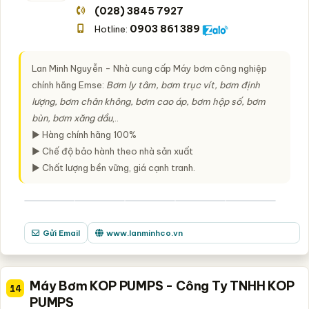
(028) 3845 7927
0903 861 389
Hotline:
Lan Minh Nguyễn - Nhà cung cấp Máy bơm công nghiệp
chính hãng Emse:
Bơm ly tâm, bơm trục vít, bơm định
lượng, bơm chân không, bơm cao áp, bơm hộp số, bơm
bùn, bơm xăng dầu
,..
► Hàng chính hãng 100%
► Chế độ bảo hành theo nhà sản xuất
► Chất lượng bền vững, giá cạnh tranh.
Gửi Email
www.lanminhco.vn
Máy Bơm KOP PUMPS - Công Ty TNHH KOP
14
PUMPS