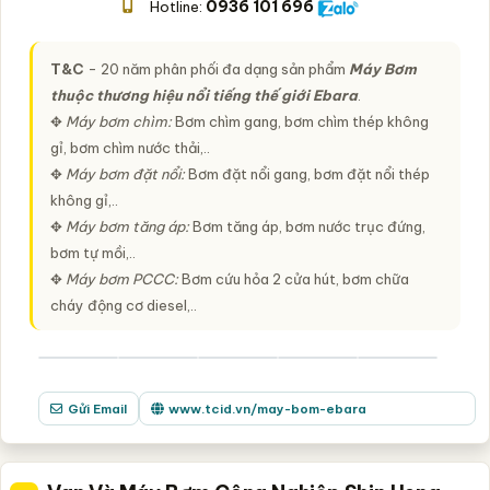
0936 101 696
Hotline:
T&C
- 20 năm phân phối đa dạng sản phẩm
Máy Bơm
thuộc thương hiệu nổi tiếng thế giới Ebara
.
✥
Máy bơm chìm:
Bơm chìm gang, bơm chìm thép không
gỉ, bơm chìm nước thải,..
✥
Máy bơm đặt nổi:
Bơm đặt nổi gang, bơm đặt nổi thép
không gỉ,..
✥
Máy bơm tăng áp:
Bơm tăng áp, bơm nước trục đứng,
bơm tự mồi,..
✥
Máy bơm PCCC:
Bơm cứu hỏa 2 cửa hút, bơm chữa
cháy động cơ diesel,..
Gửi Email
www.tcid.vn/may-bom-ebara