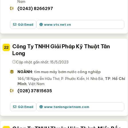
Nam
(0243) 8266297
Gửi Email
www.vts.net.vn
Công Ty TNHH Giải Pháp Kỹ Thuật Tân
22
Long
Cập nhật gần nhất: 15/5/2023
NGÀNH:
tìm mua máy bơm nước công nghiệp
146/18 Nguyễn Hữu Thơ, P. Phước Kiển, H. Nhà Bè,
TP. Hồ Chí
Minh
, Việt Nam
(028) 37815635
Gửi Email
www.tanlongvietnam.com