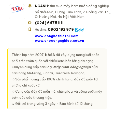
NGÀNH:
tìm mua máy bơm nước công nghiệp
Số Nhà 465, Đường Tam Trinh, P. Hoàng Văn Thụ,
Q. Hoàng Mai,
Hà Nội
, Việt Nam
(024) 66751111
0902 192 979
Hotline:
www.donghethietbi.com
www.chocongnghiep.net.vn
Thành lập năm 2007,
NASA
đã xây dựng mạng lưới phân
phối trên toàn quốc với nhiều kênh bán hàng đa dạng.
Chuyên cung cấp các loại
Máy bơm công nghiệp
của
các hãng Metering, Elanta, Greatech, Paragon,..
➯ Sản phẩm cung cấp 100% chính hãng, đầy đủ giấy tờ,
chứng chỉ xuất xứ.
➯ Cung cấp đầy đủ mẫu mã, chủng loại và công suất máy
bơm của các thương hiệu.
➯ Đổi trả trong vòng 3 ngày - Bảo hành từ 12 tháng.