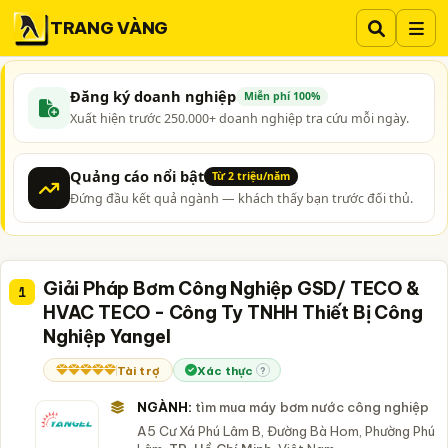
TRANG VÀNG
Đăng ký doanh nghiệp
Miễn phí 100%
Xuất hiện trước 250.000+ doanh nghiệp tra cứu mỗi ngày.
Quảng cáo nổi bật
Từ 2 triệu/năm
Đứng đầu kết quả ngành — khách thấy bạn trước đối thủ.
Giải Pháp Bơm Công Nghiệp GSD/ TECO &
1
HVAC TECO - Công Ty TNHH Thiết Bị Công
Nghiệp Yangel
Tài trợ
Xác thực
?
NGÀNH:
tìm mua máy bơm nước công nghiệp
A5 Cư Xá Phú Lâm B, Đường Bà Hom, Phường Phú