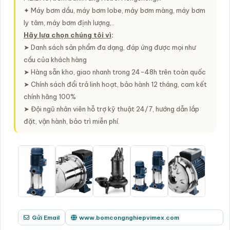
✦ Máy bơm dầu, máy bơm lobe, máy bơm màng, máy bơm
ly tâm, máy bơm định lượng,..
Hãy lựa chọn chúng tôi vì
:
➤ Danh sách sản phẩm đa dạng, đáp ứng được mọi như
cầu của khách hàng
➤ Hàng sẵn kho, giao nhanh trong 24-48h trên toàn quốc
➤ Chính sách đổi trả linh hoạt, bảo hành 12 tháng, cam kết
chính hãng 100%
➤ Đội ngũ nhân viên hỗ trợ kỹ thuật 24/7, hướng dẫn lắp
đặt, vận hành, bảo trì miễn phí.
Gửi Email
www.bomcongnghiepvimex.com