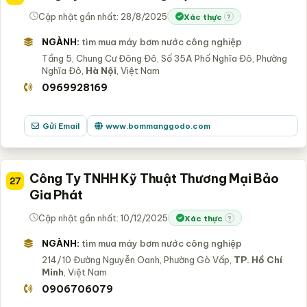
Cập nhật gần nhất: 28/8/2025
Xác thực
?
NGÀNH:
tìm mua máy bơm nước công nghiệp
Tầng 5, Chung Cư Đông Đô, Số 35A Phố Nghĩa Đô, Phường
Nghĩa Đô,
Hà Nội
, Việt Nam
0969928169
Gửi Email
www.bommanggodo.com
Công Ty TNHH Kỹ Thuật Thương Mại Bảo
27
Gia Phát
Cập nhật gần nhất: 10/12/2025
Xác thực
?
NGÀNH:
tìm mua máy bơm nước công nghiệp
214/10 Đường Nguyễn Oanh, Phường Gò Vấp,
TP. Hồ Chí
Minh
, Việt Nam
0906706079