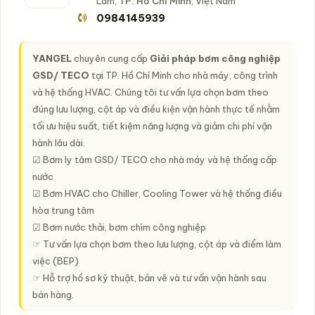
Lâm,
TP. Hồ Chí Minh
, Việt Nam
0984145939
YANGEL
chuyên cung cấp
Giải pháp bơm công nghiệp
GSD/ TECO
tại TP. Hồ Chí Minh cho nhà máy, công trình
và hệ thống HVAC. Chúng tôi tư vấn lựa chọn bơm theo
đúng lưu lượng, cột áp và điều kiện vận hành thực tế nhằm
tối ưu hiệu suất, tiết kiệm năng lượng và giảm chi phí vận
hành lâu dài.
☑ Bơm ly tâm GSD/ TECO cho nhà máy và hệ thống cấp
nước
☑ Bơm HVAC cho Chiller, Cooling Tower và hệ thống điều
hòa trung tâm
☑ Bơm nước thải, bơm chìm công nghiệp
☞ Tư vấn lựa chọn bơm theo lưu lượng, cột áp và điểm làm
việc (BEP)
☞ Hỗ trợ hồ sơ kỹ thuật, bản vẽ và tư vấn vận hành sau
bán hàng.