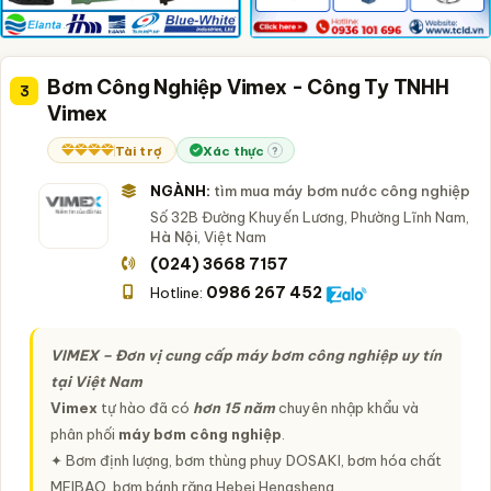
Bơm Công Nghiệp Vimex - Công Ty TNHH
3
Vimex
Tài trợ
Xác thực
?
NGÀNH:
tìm mua máy bơm nước công nghiệp
Số 32B Đường Khuyến Lương, Phường Lĩnh Nam,
Hà Nội
, Việt Nam
(024) 3668 7157
0986 267 452
Hotline:
VIMEX – Đơn vị cung cấp máy bơm công nghiệp uy tín
tại Việt Nam
Vimex
tự hào đã có
hơn 15 năm
chuyên nhập khẩu và
phân phối
máy bơm công nghiệp
.
✦ Bơm định lượng, bơm thùng phuy DOSAKI, bơm hóa chất
MEIBAO, bơm bánh răng Hebei Hengsheng,..