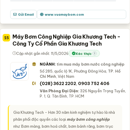
Gửi Email
www.vuamaybom.com
Máy Bơm Công Nghiệp Gia Khương Tech -
15
Công Ty Cổ Phần Gia Khương Tech
Cập nhật gần nhất: 11/5/2026
Xác thực
?
NGÀNH:
tìm mua máy bơm nước công nghiệp
Số 285, quốc lộ 1K, Phường Đông Hòa,
TP. Hồ
Chí Minh
, Việt Nam
(028) 3622 2202
0903 752 406
,
Văn Phòng Đại Diện:
326 Nguyễn Trọng Tuyển,
P. 1, Q. Tân Bình, TP. HCM
Gia Khương Tech - Hơn 30 năm kinh nghiệm tự hào là nhà
phân phối độc quyền các loại
máy bơm công nghiệp
như: Bơm màng, bơm hoá chất, bơm bánh răng, bơm trục