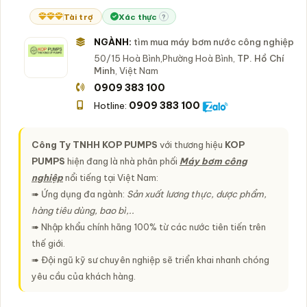
Tài trợ
Xác thực
?
NGÀNH:
tìm mua máy bơm nước công nghiệp
50/15 Hoà Bình,Phường Hoà Bình,
TP. Hồ Chí
Minh
, Việt Nam
0909 383 100
0909 383 100
Hotline:
Công Ty TNHH KOP PUMPS
với thương hiệu
KOP
PUMPS
hiện đang là nhà phân phối
Máy bơm công
nghiệp
nổi tiếng tại Việt Nam:
➠ Ứng dụng đa ngành:
Sản xuất lương thực, dược phẩm,
hàng tiêu dùng, bao bì,..
➠ Nhập khẩu chính hãng 100% từ các nước tiên tiến trên
thế giới.
➠ Đội ngũ kỹ sư chuyên nghiệp sẽ triển khai nhanh chóng
yêu cầu của khách hàng.