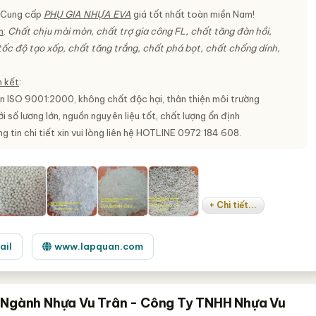
 Cung cấp
PHỤ GIA NHỰA EVA
giá tốt nhất toàn miền Nam!
m
:
Chất chịu mài mòn, chất trợ gia công FL, chất tăng đàn hồi,
tốc độ tạo xốp, chất tăng trắng, chất phá bọt, chất chống dính,
 kết
:
n ISO 9001:2000, không chất độc hại, thân thiện môi trường
i số lương lớn, nguồn nguyên liệu tốt, chất lượng ổn định
 tin chi tiết xin vui lòng liên hệ HOTLINE 0972 184 608.
+ Chi tiết...
ail
www.lapquan.com
 Ngành Nhựa Vu Trân - Công Ty TNHH Nhựa Vu