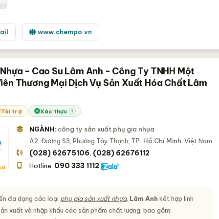
.
ail
www.chempo.vn
 Nhựa - Cao Su Lâm Anh - Công Ty TNHH Một
iên Thương Mại Dịch Vụ Sản Xuất Hóa Chất Lâm
Tài trợ
Xác thực
?
NGÀNH:
công ty sản xuất phụ gia nhựa
A2, Đường S3, Phường Tây Thạnh,
TP. Hồ Chí Minh
, Việt Nam
(028) 62675106
(028) 62676112
,
090 333 1112
Hotline:
n đa dạng các loại
phụ gia sản xuất nhựa
,
Lâm Anh
kết hợp linh
sản xuất và nhập khẩu các sản phẩm chất lượng, bao gồm: