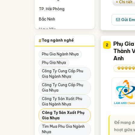
+ Chi tiết..
TP. Hải Phòng
Bắc Ninh
Gửi Em
Hưng Yên
Nam Định
Tag ngành nghề
Phụ Gia
2
Nghệ An
Thành V
Phu Gia Ngành Nhựa
Anh
Phú Thọ
Phụ Gia Nhựa
Vĩnh Phúc
Công Ty Cung Cấp Phu
Gia Ngành Nhựa
Hà Nam
Công Ty Cung Cấp Phụ
Gia Nhựa
Hải Dương
Công Ty Sản Xuất Phu
Long An
Gia Ngành Nhựa
Ninh Bình
Công Ty Sản Xuất Phụ
Gia Nhựa
Yên Bái
Để mang đế
Tìm Mua Phu Gia Ngành
hoạt giữa 
Nhựa