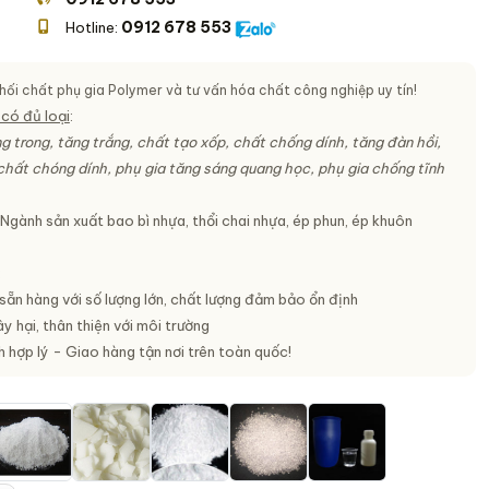
0912 678 553
Hotline:
ối chất phụ gia Polymer và tư vấn hóa chất công nghiệp uy tín!
có đủ loại
:
g trong, tăng trắng, chất tạo xốp, chất chống dính, tăng đàn hồi,
 chất chóng dính, phụ gia tăng sáng quang học, phụ gia chống tĩnh
 Ngành sản xuất bao bì nhựa, thổi chai nhựa, ép phun, ép khuôn
:
sẵn hàng với số lượng lớn, chất lượng đảm bảo ổn định
 hại, thân thiện với môi trường
 hợp lý - Giao hàng tận nơi trên toàn quốc!