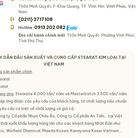
Thôn Minh Quyết, P. Khai Quang, TP. Vĩnh Yên,
Vĩnh Phúc
, Việt
Nam
(0211) 3717108
0913 202 082
Hotline:
Địa chỉ hành chính mới
: Thôn Minh Quyết, Phường Vĩnh Phúc,
Tỉnh Phú Thọ.
 DẪN ĐẦU SẢN XUẤT VÀ CUNG CẤP STEARAT KIM LOẠI TẠI
VIỆT NAM
g sản phẩm chính
:
earat
arat
ung ứng
: Stearate 4,000 tấn/ năm và Masterbatch 3,500 tấn/ năm.
Đáp ứng được các yêu cầu của khách hàng, từ chất lượng tiêu chuẩn
êu cầu cá biệt về chất lượng và giá cả.
ông ty Cổ phần Nhựa Châu Âu, Công ty Cổ phần An Tiến,.. tại Việt
thời xuất khẩu lượng hàng lớn cho các khách hàng Nhật Bản như:
stic, Winfield Chemical, Maeda Kosen, Kanayama Kasei Vietnam,..