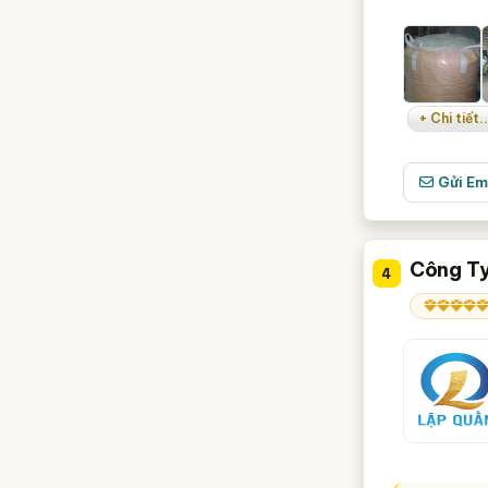
+ Chi tiết..
Gửi Em
Công Ty
4