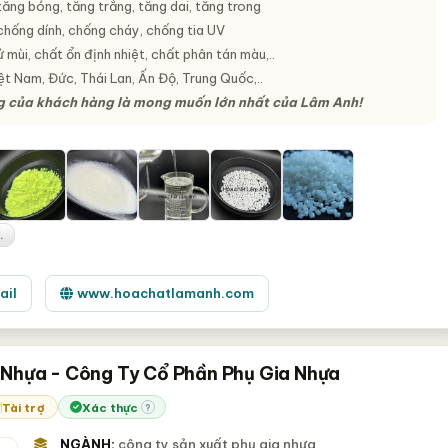
ăng bóng, tăng trắng, tăng dai, tăng trong
chống dính, chống cháy, chống tia UV
mùi, chất ổn định nhiệt, chất phân tán màu,..
iệt Nam, Đức, Thái Lan, Ấn Độ, Trung Quốc,..
ng của khách hàng là mong muốn lớn nhất của Lâm Anh!
.
ail
www.hoachatlamanh.com
 Nhựa - Công Ty Cổ Phần Phụ Gia Nhựa
Tài trợ
Xác thực
?
NGÀNH:
công ty sản xuất phụ gia nhựa