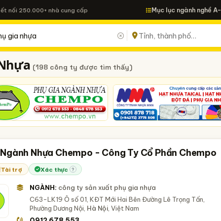
Mục lục ngành nghề A
Kết nối 250.000+ nhà cung cấp
 Nhựa
(198 công ty được tìm thấy)
 Ngành Nhựa Chempo - Công Ty Cổ Phần Chempo
Tài trợ
Xác thực
?
NGÀNH:
công ty sản xuất phụ gia nhựa
C63-LK19 Ô số 01, KĐT Mới Hai Bên Đường Lê Trọng Tấn,
Phường Dương Nội,
Hà Nội
, Việt Nam
0912 678 553