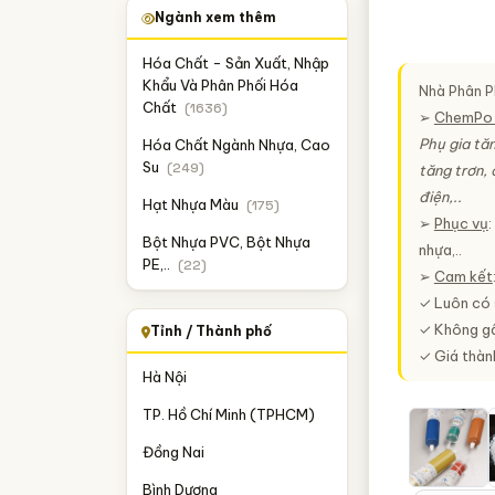
Ngành xem thêm
Hóa Chất - Sản Xuất, Nhập
Khẩu Và Phân Phối Hóa
Nhà Phân Ph
Chất
(1636)
➢
ChemPo 
Phụ gia tăn
Hóa Chất Ngành Nhựa, Cao
Su
(249)
tăng trơn,
điện,..
Hạt Nhựa Màu
(175)
➢
Phục vụ
:
Bột Nhựa PVC, Bột Nhựa
nhựa,..
PE,..
(22)
➢
Cam kết
✓ Luôn có 
✓ Không gây
Tỉnh / Thành phố
✓ Giá thành
Hà Nội
TP. Hồ Chí Minh (TPHCM)
Đồng Nai
Bình Dương