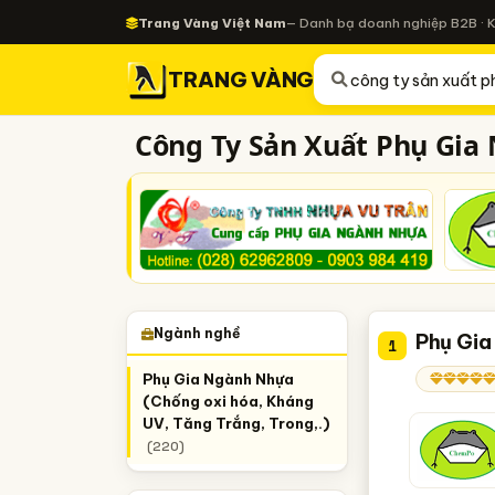
Trang Vàng Việt Nam
— Danh bạ doanh nghiệp B2B · 
TRANG VÀNG
Công Ty Sản Xuất Phụ Gia
Ngành nghề
Phụ Gia
1
Phụ Gia Ngành Nhựa
(Chống oxi hóa, Kháng
UV, Tăng Trắng, Trong,.)
(220)