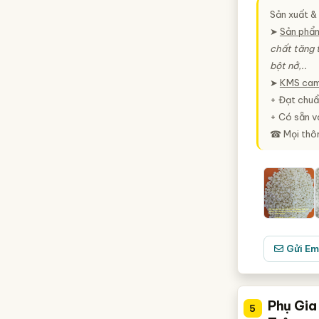
Sản xuất &
➤
Sản phẩ
chất tăng 
bột nở,..
➤
KMS cam
+ Đạt chuẩ
+ Có sẵn vớ
☎ Mọi thông
Gửi Em
Phụ Gia
5