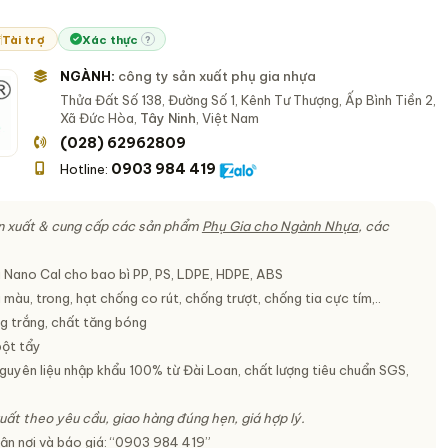
Tài trợ
Xác thực
?
NGÀNH:
công ty sản xuất phụ gia nhựa
Thửa Đất Số 138, Đường Số 1, Kênh Tư Thượng, Ấp Bình Tiền 2,
Xã Đức Hòa,
Tây Ninh
, Việt Nam
(028) 62962809
0903 984 419
Hotline:
n xuất & cung cấp các sản phẩm
Phụ Gia cho Ngành Nhựa
, các
 Nano Cal cho bao bì PP, PS, LDPE, HDPE, ABS
màu, trong, hạt chống co rút, chống trượt, chống tia cực tím,..
g trắng, chất tăng bóng
bột tẩy
Nguyên liệu nhập khẩu 100% từ Đài Loan, chất lượng tiêu chuẩn SGS,
uất theo yêu cầu, giao hàng đúng hẹn, giá hợp lý.
ận nơi và báo giá: “0903 984 419”