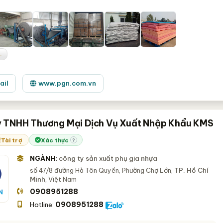
.
ail
www.pgn.com.vn
 TNHH Thương Mại Dịch Vụ Xuất Nhập Khẩu KMS
Tài trợ
Xác thực
?
NGÀNH:
công ty sản xuất phụ gia nhựa
số 47/8 đường Hà Tôn Quyền, Phường Chợ Lớn,
TP. Hồ Chí
Minh
, Việt Nam
0908951288
0908951288
Hotline: