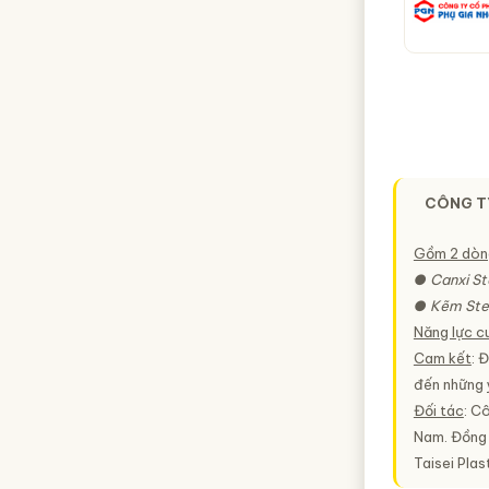
CÔNG TY
Gồm 2 dòn
● Canxi St
● Kẽm Ste
Năng lực c
Cam kết
: 
đến những y
Đối tác
: C
Nam. Đồng 
Taisei Pla