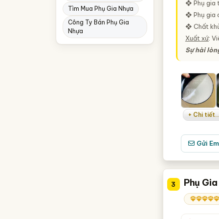
❖ Phụ gia t
Tìm Mua Phụ Gia Nhựa
❖ Phụ gia 
Công Ty Bán Phụ Gia
❖ Chất khử 
Nhựa
Xuất xứ
: V
Sự hài lò
+ Chi tiết..
Gửi Em
Phụ Gia
3