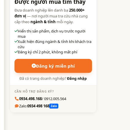
Được người mua tìm thấy
Đưa doanh nghiệp lên danh bạ
250.000+
đơn vị
— nơi người mua tra cứu nhà cung
cấp theo
ngành & tỉnh
mỗi ngày.
Hiển thị sản phẩm, dịch vụ trước người
mua
Xuất hiện đúng ngành & tỉnh khi khách tra
cứu
Đăng ký chỉ 2 phút, không mất phí
Đăng ký miễn phí
Đã có trang doanh nghiệp?
Đăng nhập
CẦN HỖ TRỢ ĐĂNG KÝ?
0934.498.168
/ 0912.005.564
Zalo:
0934 498 168
Zalo