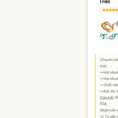
Trân
Chuyên sả
loại:
➞ Hạt nhựa
➞ Hạt nhựa 
➞ Chất tăn
➞ Bột đá, 
Cam kết
: 
FDA.
Nhận sản x
☏ Tư vấn t