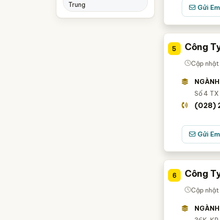
Đắk Lắk
Trung
Gửi Em
Đắk Nông
Bắc Giang
Công Ty
5
Bình Định
Cập nhật
Bến Tre
NGÀNH
Kon Tum
Số 4 TX 
Long An
(028) 
Quảng Nam
Gửi Em
Quảng Ngãi
Tây Ninh
Tiền Giang
Công Ty
6
Trà Vinh
Cập nhật 
Vĩnh Long
NGÀNH