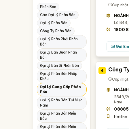
An Giang
Cập nhật 
Phân Bón
Bình Thuận
Các Đại Lý Phân Bón
NGÀNH
Hòa Bình
Lô B4B,
Đại Lý Phân Bón
1800 8
Công Ty Phân Bón
Khánh Hòa
Đại Lý Phân Phối Phân
Lào Cai
Bón
Gửi Em
Lạng Sơn
Đại Lý Bán Buôn Phân
Bón
Nghệ An
Đại Lý Bán Sỉ Phân Bón
Công Ty
4
Phú Thọ
Đại Lý Phân Bón Nhập
Khẩu
Cập nhật
Phú Yên
Đại Lý Cung Cấp Phân
NGÀNH
Quảng Ninh
Bón
2549/20
Đại Lý Phân Bón Tại Miền
Thái Nguyên
Nam
Nam
08885
Thanh Hóa
Đại Lý Phân Bón Miền
Hotline:
Bắc
TP. Cần Thơ
Đại Lý Phân Bón Miền