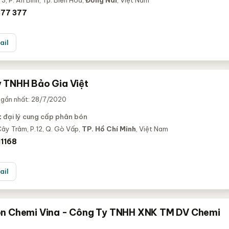
 3, P. An Bình, Tp. Biên Hòa,
Đồng Nai
, Việt Nam
377 377
ail
 TNHH Bảo Gia Việt
 gần nhất: 28/7/2020
:
đại lý cung cấp phân bón
ây Trâm, P.12, Q. Gò Vấp,
TP. Hồ Chí Minh
, Việt Nam
1168
ail
n Chemi Vina - Công Ty TNHH XNK TM DV Chemi