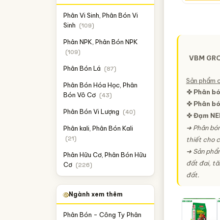
Phân Vi Sinh, Phân Bón Vi
Sinh
(109)
Phân NPK, Phân Bón NPK
(109)
VBM GRO
Phân Bón Lá
(87)
Sản phẩm 
Phân Bón Hóa Học, Phân
✜ Phân bó
Bón Vô Cơ
(43)
✜ Phân b
Phân Bón Vi Lượng
(40)
✜ Đạm NE
➜ Phân bón
Phân kali, Phân Bón Kali
(21)
thiết cho c
➜ Sản phẩm
Phân Hữu Cơ, Phân Bón Hữu
đất đai, tă
Cơ
(226)
đất.
Ngành xem thêm
Phân Bón - Công Ty Phân