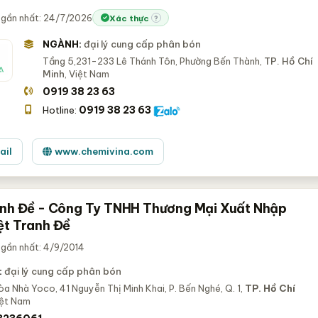
 gần nhất: 24/7/2026
Xác thực
?
NGÀNH:
đại lý cung cấp phân bón
Tầng 5,231-233 Lê Thánh Tôn, Phường Bến Thành,
TP. Hồ Chí
Minh
, Việt Nam
0919 38 23 63
0919 38 23 63
Hotline:
ail
www.chemivina.com
anh Đề - Công Ty TNHH Thương Mại Xuất Nhập
ệt Tranh Đề
 gần nhất: 4/9/2014
:
đại lý cung cấp phân bón
òa Nhà Yoco, 41 Nguyễn Thị Minh Khai, P. Bến Nghé, Q. 1,
TP. Hồ Chí
iệt Nam