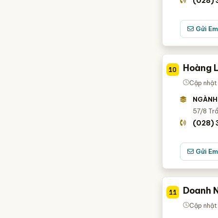
(028) 
Gửi Em
Hoàng L
10
Cập nhật 
NGÀNH
57/8 Trầ
(028)
Gửi Em
Doanh N
11
Cập nhật 