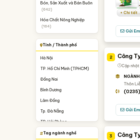
Bón, Sản Xuất và Bán Buôn
(642)
+ Chi tiết..
Hóa Chất Nông Nghiệp
(164)
Gửi Em
Tỉnh / Thành phố
Công T
2
Hà Nội
Cập nhật
TP. Hồ Chí Minh (TPHCM)
NGÀNH
Đồng Nai
Thôn Liễ
Bình Dương
(0235
Lâm Đồng
Gửi Em
Tp. Đà Nẵng
TP. Hải Phòng
Đồng Tháp
Tag ngành nghề
Công Ty
3