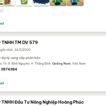
.
ail
y TNHH TM DV 579
 gần nhất: 24/3/2020
:
đại lý cung cấp phân bón
u Trì, X. Bình Nguyên, H. Thăng Bình,
Quảng Nam
, Việt Nam
) 3874384
ail
 TNHH Đầu Tư Nông Nghiệp Hoàng Phúc