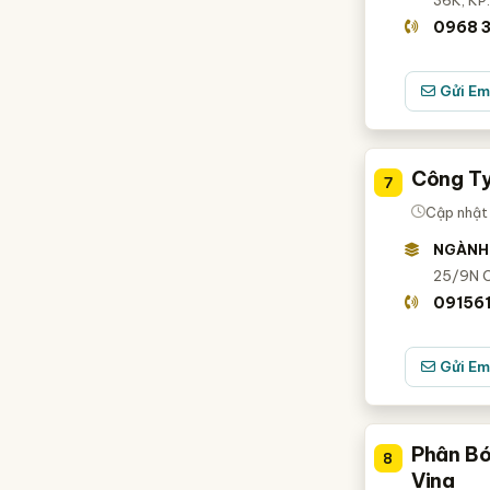
36K, KP.
0968 
Gửi Em
Công Ty
7
Cập nhật
NGÀNH
25/9N C
091561
Gửi Em
Phân Bó
8
Vina