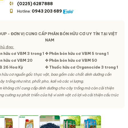
(0225) 6287888
0943 203 689
Hotline:
UP - ĐƠN VỊ CUNG CẤP PHÂN BÓN HỮU CƠ UY TÍN TẠI VIỆT
NAM
chủ đạo:
n hữu cơ VBM 3 trong 1
✜ Phân bón hữu cơ VBM 5 trong 1
ón hữu cơ VBM 20
✜ Phân bón hữu cơ VBM 50
B 26 Hoa Kỳ
✜ Thuốc hữu cơ Organocide 3 trong 1
 hữu cơ nguồn gốc thực vật, bao gồm các chất dinh dưỡng cần
ây trồng như nitơ, phốt pho, kali và các vi lượng.
 không chỉ cung cấp dinh dưỡng cho cây trồng mà còn cải thiện
ng cường sự phát triển của hệ vi sinh vật có lợi và cải thiện cấu trúc