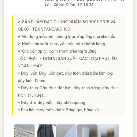
Lân, Xã Bà Điểm, TP. HCM
✔
SẢN PHẨM ĐẠT CHỨNG NHẬN ISO9001: 2015 VÀ
OEKO-TEX STANDARD 100.
✔ Đa dạng mẫu mã, chủng loại, đáp ứng mọi nhu cầu
✔ Nhận sản xuất theo yêu cầu của khách hàng
✔ Giá cả hợp lý, cạnh tranh trên thị trường.
LỘC PHÁT - ĐƠN VỊ SẢN XUẤT CÁC LOẠI PHỤ LIỆU
NGÀNH MAY
• Dây luồn: Dây luồn dẹt, dây luồn đầu bấm kim loại,
dây luồn 12mm,..
• Dây thun: Dây thun dệt kim, dây thun bằng, dây thun
tròn, thun dẹt,..
• Dây đai, dây viền, dây phản quang,..
• Phụ liệu may mặc khác: Băng gai, băng xù