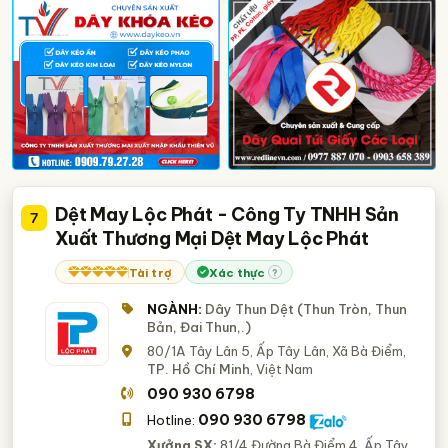
Dệt May Lộc Phát - Công Ty TNHH Sản
7
Xuất Thương Mại Dệt May Lộc Phát
Tài trợ
Xác thực
?
NGÀNH:
Dây Thun Dệt (Thun Tròn, Thun
Bản, Đai Thun,.)
80/1A Tây Lân 5, Ấp Tây Lân, Xã Bà Điểm,
TP. Hồ Chí Minh
, Việt Nam
090 930 6798
090 930 6798
Hotline:
Xưởng SX:
81/4 Đường Bà Điểm 4, Ấp Tây