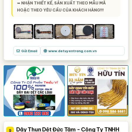
➥
NHẬN THIẾT KẾ, SẢN XUẤT THEO MẪU MÃ
HOẶC THEO YÊU CẦU CỦA KHÁCH HÀNG!!!
Gửi Email
www.detuyentrang.com.vn
Dây Thun Dệt Đức Tâm - Công Ty TNHH
9