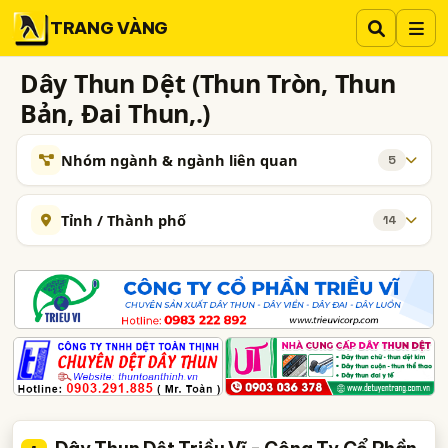
TRANG VÀNG
Dây Thun Dệt (Thun Tròn, Thun
Bản, Đai Thun,.)
Nhóm ngành & ngành liên quan
5
NHÓM NGÀNH NGHỀ
Tỉnh / Thành phố
14
Dây Giày
Dây Thun Sofa, Dây Đai Thun Sofa
48
32
Hà Nội
TP. Hồ Chí Minh (TPHCM)
Đồng Nai
NGÀNH XEM THÊM
Bình Dương
Tp. Đà Nẵng
Bắc Ninh
Bình Phước
May Mặc - Nguyên, Phụ Liệu May Mặc
881
Hưng Yên
Phú Thọ
Thanh Hóa
Bình Định
Giày - Vật Tư Và Phụ Liệu
201
Hải Dương
Long An
Tây Ninh
Chỉ Sợi Cao Su, Chỉ Thun Cao Su
33