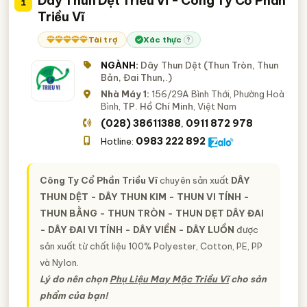
Dây Thun Dệt Triều Vĩ - Công Ty Cổ Phần
1
Triều Vĩ
Tài trợ
Xác thực
?
NGÀNH:
Dây Thun Dệt (Thun Tròn, Thun
Bản, Đai Thun,.)
Nhà Máy 1:
156/29A Bình Thới, Phường Hoà
Bình,
TP. Hồ Chí Minh
, Việt Nam
(028) 38611388
0911 872 978
,
0983 222 892
Hotline:
Công Ty Cổ Phần Triều Vĩ
chuyên sản xuất
DÂY
THUN DỆT - DÂY THUN KIM - THUN VI TÍNH -
THUN BẰNG - THUN TRÒN - THUN DẸT DÂY ĐAI
- DÂY ĐAI VI TÍNH - DÂY VIỀN - DÂY LUỒN
được
sản xuất từ chất liệu 100% Polyester, Cotton, PE, PP
và Nylon.
Lý do nên chọn
Phụ Liệu May Mặc Triều Vĩ
cho sản
phẩm của bạn!