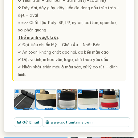
✜ Thun tròn – thun bản – đai thun (1–200mm)
✜ Dây đai, dây giày, dây luồn đa dạng cấu trúc tròn –
dẹt – oval
==>> Chất liệu: Poly, SP, PP, nylon, cotton, spandex,
sợi phản quang
Thế mạnh vượt trội
:
✔ Đạt tiêu chuẩn Mỹ – Châu Âu – Nhật Bản
✔ An toàn, không chất độc hại, độ bền màu cao
✔ Dệt vi tính, in hoa văn, logo, chữ theo yêu cầu
✔ Nhận phát triển mẫu & màu sắc, xử lý co rút – định
hình.
Gửi Email
www.catlamtrims.com