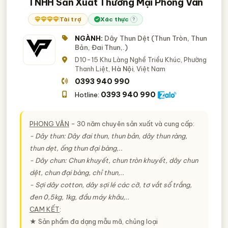
TNHH Sản Xuất Thương Mại Phong Vân
Tài trợ
Xác thực
?
NGÀNH:
Dây Thun Dệt (Thun Tròn, Thun
Bản, Đai Thun,.)
D10-15 Khu Làng Nghề Triều Khúc, Phường
Thanh Liệt,
Hà Nội
, Việt Nam
0393 940 990
0393 940 990
Hotline:
PHONG VÂN
- 30 năm chuyên sản xuất và cung cấp:
- Dây thun: Dây đai thun, thun bản, dây thun ràng,
thun dẹt, ống thun đại bàng,..
- Dây chun: Chun khuyết, chun tròn khuyết, dây chun
dệt, chun đại bàng, chỉ thun,..
- Sợi dây cotton, dây sợi lé các cỡ, tơ vắt sổ trắng,
đen 0,5kg, 1kg, đầu máy khâu,..
CAM KẾT
:
★ Sản phẩm đa dạng mẫu mã, chủng loại