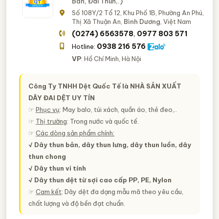
Bản, Đai Thun,.)
Số 108Y/2 Tổ 12, Khu Phố 1B, Phường An Phú,
Thị Xã Thuận An,
Bình Dương
, Việt Nam
(0274) 6563578
0977 803 571
,
0938 216 576
Hotline:
VP
: Hồ Chí Minh, Hà Nội
Công Ty TNHH Dệt Quốc Tế là
NHÀ SẢN XUẤT
DÂY ĐAI DỆT UY TÍN
☞
Phục vụ
: May balo, túi xách, quần áo, thẻ đeo,..
☞
Thị trường
: Trong nước và quốc tế.
☞
Các dòng sản phẩm chính:
√ Dây thun bản, dây thun lưng, dây thun luồn, dây
thun chong
√ Dây thun vi tính
√ Dây thun dệt từ sợi cao cấp PP, PE, Nylon
☞
Cam kết
: Dây dệt đa dạng mẫu mã theo yêu cầu,
chất lượng và độ bền đạt chuẩn.