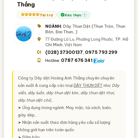
Thắng
Tài trợ
Xác thực
?
NGÀNH:
Dây Thun Dệt (Thun Tròn, Thun
Bản, Đai Thun,.)
77 Đường Lò Lu, Phường Long Phước,
TP. Hồ
Chí Minh
, Việt Nam
(028) 37300137
0975 793 299
,
0787 676 341
Hotline:
Công ty Dây dệt Hoàng Anh Thắng chuyên chuyên
sản xuất & cung cấp các loại
DÂY THUN DỆT
như:
Dây
viền, dây luồn, dây thun dệt kim, dây thun dệt thoi,
dây thun dệt chữ
,..
➤ Ứng dụng trong ngành: May mặc, túi xách, balo,
giày dép,..
➤ Nhận sản xuất theo đơn hàng yêu cầu số lượng
không giới hạn trên toàn quốc.
➤ Đảm bảo: