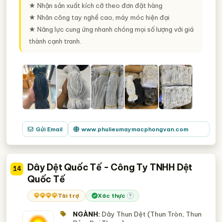
★ Nhận sản xuất kích cỡ theo đơn đặt hàng
★ Nhân công tay nghề cao, máy móc hiện đại
★ Năng lực cung ứng nhanh chóng mọi số lượng với giá
thành cạnh tranh.
Gửi Email
www.phulieumaymacphongvan.com
Dây Dệt Quốc Tế - Công Ty TNHH Dệt
14
Quốc Tế
Tài trợ
Xác thực
?
NGÀNH:
Dây Thun Dệt (Thun Tròn, Thun