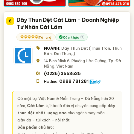
Dây Thun Dệt Cát Lâm - Doanh Nghiệp
6
Tư Nhân Cát Lâm
Tài trợ
Xác thực
?
NGÀNH:
Dây Thun Dệt (Thun Tròn, Thun
Bản, Đai Thun,.)
14 Bình Minh 6, Phường Hòa Cường,
Tp. Đà
Nẵng
, Việt Nam
(0236) 3553535
0988 781 281
Hotline:
Có mặt tại Việt Nam & Miền Trung – Đà Nẵng hơn 20
năm,
Cát Lâm
tự hào là đơn vị chuyên cung cấp
dây
thun dệt chất lượng cao
cho ngành may mặc –
giày da – túi xách – nội thất.
Sản phẩm chủ lực
: