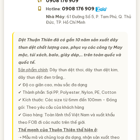
0908 176 909
0908 176 909
Hotline:
Nhà Máy:
61 Đường Số 5, P. Tam Phú, Q. Thủ
Đức, TP. Hồ Chí Minh
Dệt Thuận Thiên đã có gần 10 năm sản xuất dây
thun dệt chất lượng cao, phục vụ các công ty May
mặc, túi xách, balo, giày dép,.. trên toàn quốc và
quốc tế.
Sản phẩm chính
: Dây thun dệt thoi, dây thun dệt kim,
dây thun dệt đen trắng,..
✔ Độ co giãn cao, màu sắc đa dạng
✔ Thành phần: Sợi PP, Polyester, Nylon, PE, Cotton
✔ Kích thước: Các size từ 6mm đến 100mm - Đóng
gói: Theo yêu cầu của khách hàng
✔ Giao hàng: Toàn lãnh thổ Việt Nam và xuất khẩu
theo FOB đi các nước trên thế giới.
Thế mạnh của Thuận Thiên thể hiện ở
:
➝ Mẫu mã và chủng loại đa dạng, nhận sản xuất theo