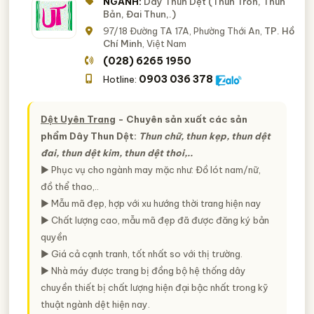
NGÀNH:
Dây Thun Dệt (Thun Tròn, Thun
Bản, Đai Thun,.)
97/18 Đường TA 17A, Phường Thới An,
TP. Hồ
Chí Minh
, Việt Nam
(028) 6265 1950
0903 036 378
Hotline:
Dệt Uyên Trang
- Chuyên sản xuất các sản
phẩm Dây Thun Dệt:
Thun chữ, thun kẹp, thun dệt
đai, thun dệt kim, thun dệt thoi,..
► Phục vụ cho ngành may mặc như: Đồ lót nam/nữ,
đồ thể thao,..
► Mẫu mã đẹp, hợp với xu hướng thời trang hiện nay
► Chất lượng cao, mẫu mã đẹp đã được đăng ký bản
quyền
► Giá cả cạnh tranh, tốt nhất so với thị trường.
► Nhà máy được trang bị đồng bộ hệ thống dây
chuyền thiết bị chất lượng hiện đại bậc nhất trong kỹ
thuật ngành dệt hiện nay.