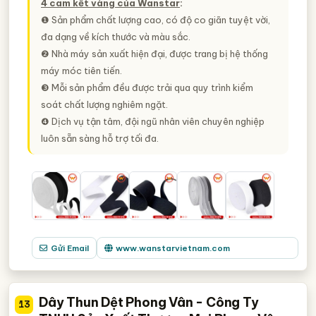
4 cam kết vàng của Wanstar
:
❶ Sản phẩm chất lượng cao, có độ co giãn tuyệt vời,
đa dạng về kích thước và màu sắc.
❷ Nhà máy sản xuất hiện đại, được trang bị hệ thống
máy móc tiên tiến.
❸ Mỗi sản phẩm đều được trải qua quy trình kiểm
soát chất lượng nghiêm ngặt.
❹ Dịch vụ tận tâm, đội ngũ nhân viên chuyên nghiệp
luôn sẵn sàng hỗ trợ tối đa.
Gửi Email
www.wanstarvietnam.com
Dây Thun Dệt Phong Vân - Công Ty
13