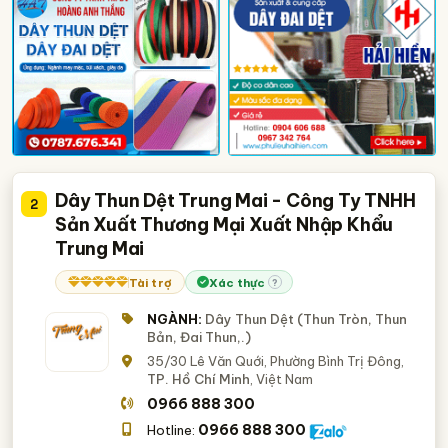
Dây Thun Dệt Trung Mai - Công Ty TNHH
2
Sản Xuất Thương Mại Xuất Nhập Khẩu
Trung Mai
Tài trợ
Xác thực
?
NGÀNH:
Dây Thun Dệt (Thun Tròn, Thun
Bản, Đai Thun,.)
35/30 Lê Văn Quới, Phường Bình Trị Đông,
TP. Hồ Chí Minh
, Việt Nam
0966 888 300
0966 888 300
Hotline: