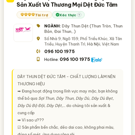
Sản Xuất Và Thương Mại Dệt Đức Tâm
Tài trợ
Xác thực
?
NGÀNH:
Dây Thun Dệt (Thun Tròn, Thun
Bản, Đai Thun,.)
Số Nhà 9, Ngõ 159, Phố Triều Khúc, Xã Tân
Triều, Huyện Thanh Trì,
Hà Nội
, Việt Nam
096 100 1975
096 100 1975
Hotline:
DÂY THUN DỆT ĐỨC TÂM - CHẤT LƯỢNG LÀM NÊN
THƯƠNG HIỆU
➡ Đang hoạt động trong lĩnh vực may mặc, bạn không
thể bỏ qua
Sợi Thun, Dây Thun, Dây Dù, Dây Dù Bẹt,
Dây Dù Bộ Đội, Dây Dệt,..
do chúng tôi sản xuất &
cung cấp
➡ Vì sao ư???
☑ Sản phẩm bền chắc, dẻo dai cao, không phai màu,
đúng số mét, ứng dụng rộng rãi