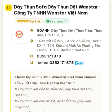
Dây Thun Sofa Dây Thun Dệt Wanstar -
12
Công Ty TNHH Wanstar Việt Nam
Tài trợ
Xác thực
?
NGÀNH:
Dây Thun Dệt (Thun Tròn, Thun
Bản, Đai Thun,.)
Thửa đất số 1512, Tờ bản đồ số 25, Đường
ĐX 14, Tổ 6, Khu phố Vĩnh An, Phường Tân
Khánh,
TP. Hồ Chí Minh
, Việt Nam
0353 171 878
0353 171 878
Hotline:
Thành lập năm 2020, Wanstar Việt Nam chuyên
sản xuất Dây Thun Dệt tại Việt Nam.
✾ Dây thun dệt bản to, bản nhỏ, dây thụn dệt tròn,
dệt thoi,..
✾ Dây thun dệt cho đồ lót, đồ thể thao, giày dép,
may mặc,..