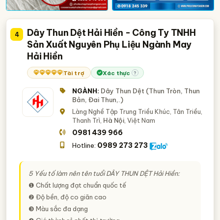
Dây Thun Dệt Hải Hiền - Công Ty TNHH
4
Sản Xuất Nguyên Phụ Liệu Ngành May
Hải Hiền
Tài trợ
Xác thực
?
NGÀNH:
Dây Thun Dệt (Thun Tròn, Thun
Bản, Đai Thun,.)
Làng Nghề Tập Trung Triều Khúc, Tân Triều,
Thanh Trì,
Hà Nội
, Việt Nam
0981 439 966
0989 273 273
Hotline:
5 Yếu tố làm nên tên tuổi DÂY THUN DỆT Hải Hiền:
❶ Chất lượng đạt chuẩn quốc tế
❷ Độ bền, độ co giãn cao
❸ Màu sắc đa dạng