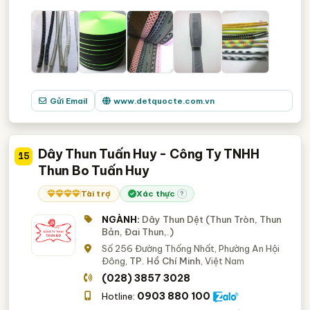
Gửi Email
www.detquocte.com.vn
Dây Thun Tuấn Huy - Công Ty TNHH
15
Thun Bo Tuấn Huy
Tài trợ
Xác thực
?
NGÀNH:
Dây Thun Dệt (Thun Tròn, Thun
Bản, Đai Thun,.)
Số 256 Đường Thống Nhất, Phường An Hội
Đông,
TP. Hồ Chí Minh
, Việt Nam
(028) 3857 3028
0903 880 100
Hotline: