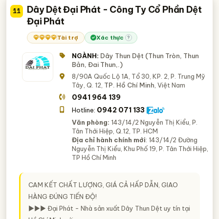
Dây Dệt Đại Phát - Công Ty Cổ Phần Dệt
11
Đại Phát
Tài trợ
Xác thực
?
NGÀNH:
Dây Thun Dệt (Thun Tròn, Thun
Bản, Đai Thun,.)
8/90A Quốc Lộ 1A, Tổ 30, KP. 2, P. Trung Mỹ
Tây, Q. 12,
TP. Hồ Chí Minh
, Việt Nam
0941 964 139
0942 071 133
Hotline:
Văn phòng:
143/14/2 Nguyễn Thị Kiểu, P.
Tân Thới Hiệp, Q.12, TP. HCM
Địa chỉ hành chính mới
: 143/14/2 Đường
Nguyễn Thị Kiểu, Khu Phố 19, P. Tân Thới Hiệp,
TP Hồ Chí Minh
CAM KẾT CHẤT LƯỢNG, GIÁ CẢ HẤP DẪN, GIAO
HÀNG ĐÚNG TIẾN ĐỘ!
►►► Đại Phát - Nhà sản xuất Dây Thun Dệt uy tín tại