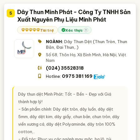
Dây Thun Minh Phát - Công Ty TNHH Sản
5
Xuất Nguyên Phụ Liệu Minh Phát
Tài trợ
Xác thực
?
NGÀNH:
Dây Thun Dệt (Thun Tròn, Thun
Bản, Đai Thun,.)
Số 68, Thôn Hạ, Xã Bình Minh,
Hà Nội
, Việt
Nam
(024) 35528318
0975 381 169
Hotline:
Dây thun dệt Minh Phát: Tốt - Bền - Đẹp với Giá
thành hợp lý!
− Sản phẩm chính: Dây dệt tròn, dây luồn, dây dệt
5mm, dây dệt kim, dây giầy, chun bản, chun tròn, dây
viền xương cá, dây dệt Polyaminde, dây tròn 100%
cotton,..
− Đối tác: Phục vụ các ngành may mặc, ba lô, túi