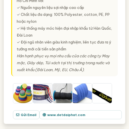
Hồ Chí Minh với:
✓ Nguồn nguyên liệu sợi nhập cao cấp
✓ Chất liệu đa dạng: 100% Polyester, cotton, PE, PP
hoặc nylon
✓ Hệ thống máy móc hiện đại nhập khẩu từ Hàn Quốc,
Đài Loan
✓ Đội ngũ nhân viên giàu kinh nghiệm, liên tục đưa ra ý
tưởng mới cải tiến sản phẩm
Hân hạnh phục vụ mọi nhu cầu của các công ty May
mặc, Giày dép, Túi xách tại thị trường trong nước và
xuất khẩu (Đài Loan, Mỹ, EU, Châu Á)
.
Gửi Email
www.detdaiphat.com