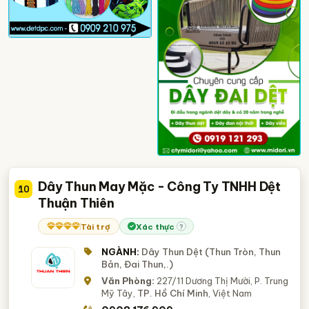
Dây Thun May Mặc - Công Ty TNHH Dệt
10
Thuận Thiên
Tài trợ
Xác thực
?
NGÀNH:
Dây Thun Dệt (Thun Tròn, Thun
Bản, Đai Thun,.)
Văn Phòng:
227/11 Dương Thị Mười, P. Trung
Mỹ Tây,
TP. Hồ Chí Minh
, Việt Nam