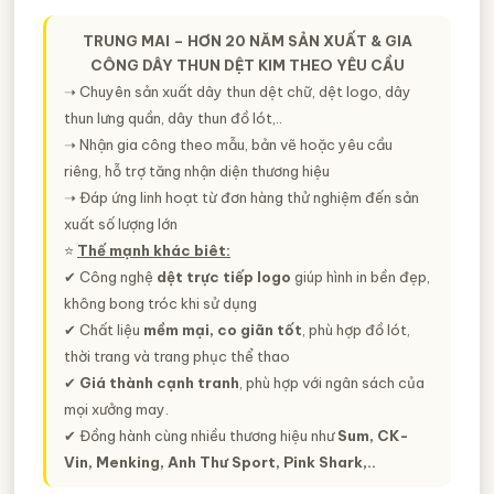
TRUNG MAI – HƠN 20 NĂM SẢN XUẤT & GIA
CÔNG DÂY THUN DỆT KIM THEO YÊU CẦU
➝ Chuyên sản xuất dây thun dệt chữ, dệt logo, dây
thun lưng quần, dây thun đồ lót,..
➝ Nhận gia công theo mẫu, bản vẽ hoặc yêu cầu
riêng, hỗ trợ tăng nhận diện thương hiệu
➝ Đáp ứng linh hoạt từ đơn hàng thử nghiệm đến sản
xuất số lượng lớn
⭐️
Thế mạnh khác biêt:
✔ Công nghệ
dệt trực tiếp logo
giúp hình in bền đẹp,
không bong tróc khi sử dụng
✔ Chất liệu
mềm mại, co giãn tốt
, phù hợp đồ lót,
thời trang và trang phục thể thao
✔
Giá thành cạnh tranh
, phù hợp với ngân sách của
mọi xưởng may.
✔ Đồng hành cùng nhiều thương hiệu như
Sum, CK-
Vin, Menking, Anh Thư Sport, Pink Shark,..