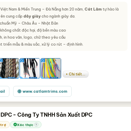
 Việt Nam & Miền Trung – Đà Nẵng hơn 20 năm,
Cát Lâm
tự hào là
yên cung cấp
dây giày
cho ngành giày da.
 chuẩn Mỹ – Châu Âu – Nhật Bản
 không chất độc hại, độ bền màu cao
nh, in hoa văn, logo, chữ theo yêu cầu
 triển mẫu & màu sắc, xử lý co rút – định hình.
+ Chi tiết...
ail
www.catlamtrims.com
 DPC - Công Ty TNHH Sản Xuất DPC
 trợ
Xác thực
?