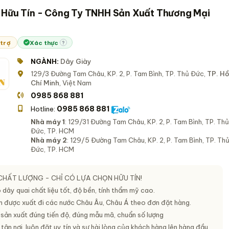
 Hữu Tín - Công Ty TNHH Sản Xuất Thương Mại
 trợ
Xác thực
?
NGÀNH:
Dây Giày
129/3 Đường Tam Châu, KP. 2, P. Tam Bình, TP. Thủ Đức,
TP. H
Chí Minh
, Việt Nam
0985 868 881
0985 868 881
Hotline:
Nhà máy 1
: 129/31 Đường Tam Châu, KP. 2, P. Tam Bình, TP. Thủ
Đức, TP. HCM
Nhà máy 2
: 129/5 Đường Tam Châu, KP. 2, P. Tam Bình, TP. Th
Đức, TP. HCM
CHẤT LƯỢNG - CHỈ CÓ LỰA CHỌN HỮU TÍN
!
dây quai chất liệu tốt, độ bền, tính thẩm mỹ cao.
 được xuất đi các nước Châu Âu, Châu Á theo đơn đặt hàng.
sản xuất đúng tiến độ, đúng mẫu mã, chuẩn số lượng
tận nơi, luôn đặt uy tín và sự hài lòng của khách hàng lên hàng đầu.