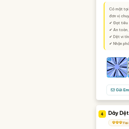
Có mặt tại
đơn vị chu
✔ Đạt tiêu
✔ An toàn,
✔ Dệt vi tí
✔ Nhận phát
Gửi Em
Dây Dệt
4
Tài