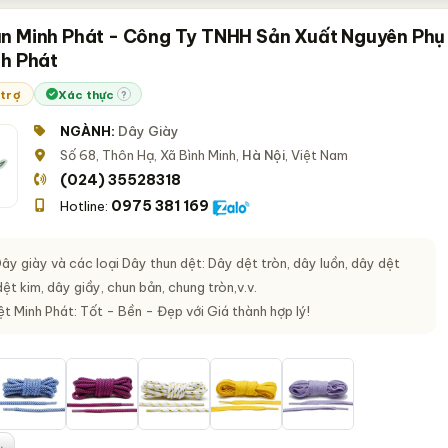
n Minh Phát - Công Ty TNHH Sản Xuất Nguyên Phụ
nh Phát
 trợ
Xác thực
?
NGÀNH:
Dây Giày
Số 68, Thôn Hạ, Xã Bình Minh,
Hà Nội
, Việt Nam
(024) 35528318
0975 381 169
Hotline:
y giày và các loại Dây thun dệt: Dây dệt tròn, dây luồn, dây dệt
t kim, dây giầy, chun bản, chung tròn,v.v.
t Minh Phát: Tốt - Bền - Đẹp với Giá thành hợp lý!
.