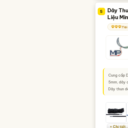
Dây Thu
5
Liệu Mi
Tài
Cung cấp Dâ
5mm, dây dệ
Dây thun dệ
+ Chi tiết..