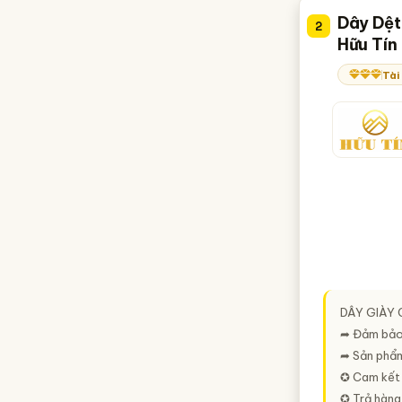
Dây Dệt
2
Hữu Tín
Tài
DÂY GIÀY 
➦ Đảm bảo 
➦ Sản phẩm
✪ Cam kết 
✪ Trả hàng 