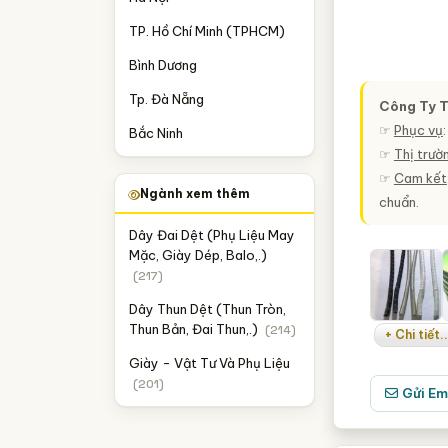
TP. Hồ Chí Minh (TPHCM)
Bình Dương
Tp. Đà Nẵng
Công Ty 
☞
Phục vụ
Bắc Ninh
☞
Thị trườ
☞
Cam kết
Ngành xem thêm
chuẩn.
Dây Đai Dệt (Phụ Liệu May
Mặc, Giày Dép, Balo,.)
(217)
Dây Thun Dệt (Thun Tròn,
Thun Bản, Đai Thun,.)
(214)
+ Chi tiết..
Giày - Vật Tư Và Phụ Liệu
(201)
Gửi Em