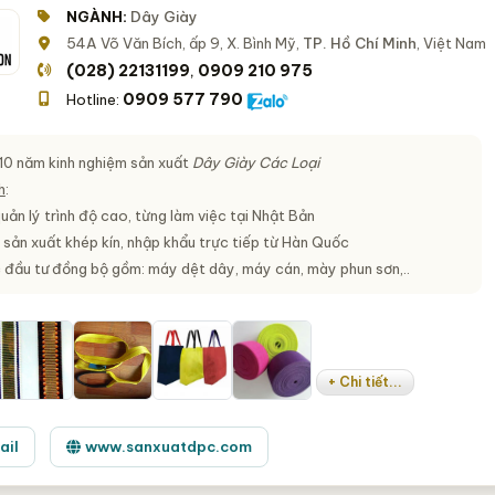
NGÀNH:
Dây Giày
54A Võ Văn Bích, ấp 9, X. Bình Mỹ,
TP. Hồ Chí Minh
, Việt Nam
(028) 22131199
0909 210 975
,
0909 577 790
Hotline:
 10 năm kinh nghiệm sản xuất
Dây Giày Các Loại
h
:
uản lý trình độ cao, từng làm việc tại Nhật Bản
 sản xuất khép kín, nhập khẩu trực tiếp từ Hàn Quốc
đầu tư đồng bộ gồm: máy dệt dây, máy cán, mày phun sơn,..
+ Chi tiết...
ail
www.sanxuatdpc.com