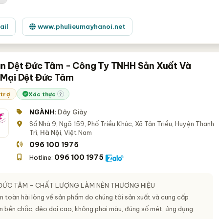
ail
www.phulieumayhanoi.net
n Dệt Đức Tâm - Công Ty TNHH Sản Xuất Và
Mại Dệt Đức Tâm
 trợ
Xác thực
?
NGÀNH:
Dây Giày
Số Nhà 9, Ngõ 159, Phố Triều Khúc, Xã Tân Triều, Huyện Thanh
Trì,
Hà Nội
, Việt Nam
096 100 1975
096 100 1975
Hotline:
 ĐỨC TÂM - CHẤT LƯỢNG LÀM NÊN THƯƠNG HIỆU
n toàn hài lòng về sản phẩm do chúng tôi sản xuất và cung cấp
 bền chắc, dẻo dai cao, không phai màu, đúng số mét, ứng dụng