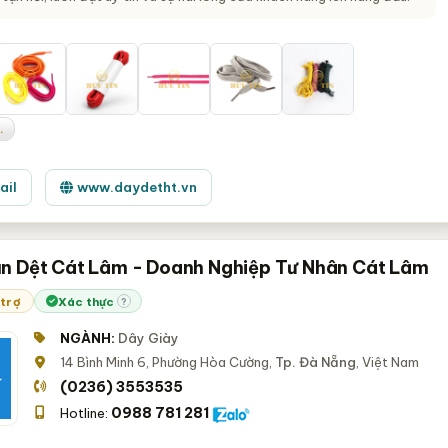
.
ail
www.daydetht.vn
n Dệt Cát Lâm - Doanh Nghiệp Tư Nhân Cát Lâm
 trợ
Xác thực
?
NGÀNH:
Dây Giày
14 Bình Minh 6, Phường Hòa Cường,
Tp. Đà Nẵng
, Việt Nam
(0236) 3553535
0988 781 281
Hotline: