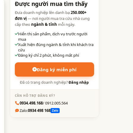
Được người mua tìm thấy
Đưa doanh nghiệp lên danh bạ
250.000+
đơn vị
— nơi người mua tra cứu nhà cung
cấp theo
ngành & tỉnh
mỗi ngày.
Hiển thị sản phẩm, dịch vụ trước người
mua
ồ
Xuất hiện đúng ngành & tỉnh khi khách tra
cứu
Đăng ký chỉ 2 phút, không mất phí
Đăng ký miễn phí
ủ
Đã có trang doanh nghiệp?
Đăng nhập
CẦN HỖ TRỢ ĐĂNG KÝ?
0934.498.168
/ 0912.005.564
Zalo:
0934 498 168
Zalo