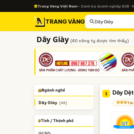
Trang Vàng Việt Nam
— Danh bạ doanh nghiệp B2B · 
TRANG VÀNG
Dây Giày
(40 công ty được tìm thấy)
Ngành nghề
Dây Dệt
1
Dây Giày
Tài
(48)
Tỉnh / Thành phố
Hà Nội