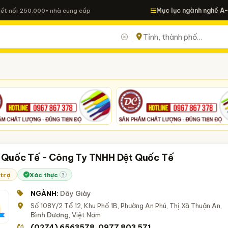
Mục lục ngành nghề A
Kết nối 250.000+ nhà cung cấp
 Quốc Tế - Công Ty TNHH Dệt Quốc Tế
 trợ
Xác thực
?
NGÀNH:
Dây Giày
Số 108Y/2 Tổ 12, Khu Phố 1B, Phường An Phú, Thị Xã Thuận An,
Bình Dương
, Việt Nam
(0274) 6563578
0977 803 571
,