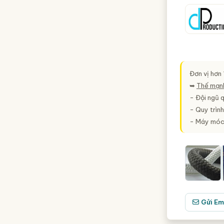
Đơn vị hơn
➥
Thế mạn
- Đội ngũ q
- Quy trình
- Máy móc 
Gửi Em