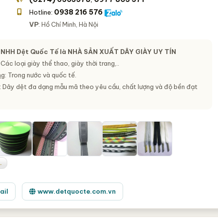
0938 216 576
Hotline:
VP
: Hồ Chí Minh, Hà Nội
TNHH Dệt Quốc Tế là
NHÀ SẢN XUẤT DÂY GIÀY UY TÍN
: Các loại giày thể thao, giày thời trang,..
ng
: Trong nước và quốc tế.
: Dây dệt đa dạng mẫu mã theo yêu cầu, chất lượng và độ bền đạt
.
ail
www.detquocte.com.vn