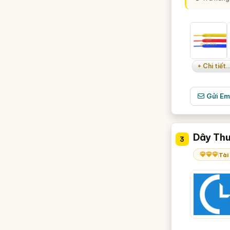
+ Chi tiết..
Gửi Em
Dây Thu
3
Tài