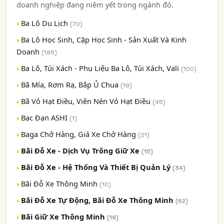
doanh nghiệp đang niêm yết trong ngành đó.
Ba Lô Du Lịch
(70)
Ba Lô Học Sinh, Cặp Học Sinh - Sản Xuất Và Kinh
Doanh
(185)
Ba Lô, Túi Xách - Phụ Liệu Ba Lô, Túi Xách, Vali
(100)
Bã Mía, Rơm Rạ, Bắp Ủ Chua
(19)
Bã Vỏ Hạt Điều, Viên Nén Vỏ Hạt Điều
(45)
Bạc Đạn ASHI
(1)
Baga Chở Hàng, Giá Xe Chở Hàng
(21)
Bãi Đỗ Xe - Dịch Vụ Trông Giữ Xe
(15)
Bãi Đỗ Xe - Hệ Thống Và Thiết Bị Quản Lý
(34)
Bãi Đỗ Xe Thông Minh
(10)
Bãi Đỗ Xe Tự Động, Bãi Đỗ Xe Thông Minh
(62)
Bãi Giữ Xe Thông Minh
(19)