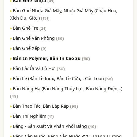
Bàn Ghế Nhựa
(41)
Bàn Ghế Nhựa Giả Mây, Nhựa Giả Mây (chậu Hoa,
Xích Đu, Giỏ,.)
(131)
Bàn Ghế Tre
(21)
Bàn Ghế Văn Phòng
(86)
Bàn Ghế Xếp
(9)
Bản In Polymer, Bản In Cao Su
(59)
Bàn Là/ Ủi Và Lò Hơi
(30)
Bản Lề (Bản Lề Inox, Bản Lề Cửa,.. Các Loại)
(65)
Bàn Nâng Hạ (Bàn Nâng Thủy Lực, Bàn Nâng Điện,..)
(49)
Bàn Thao Tác, Bàn Lắp Ráp
(99)
Bàn Thí Nghiệm
(11)
Bảng - Sản Xuất Và Phân Phối Bảng
(49)
Băng Cản Nước, Băng Cản Nước PVC, Thanh Trương