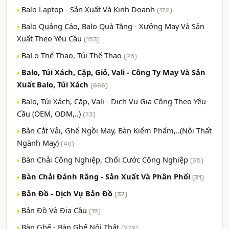
Balo Laptop - Sản Xuất Và Kinh Doanh
(172)
Balo Quảng Cáo, Balo Quà Tặng - Xưởng May Và Sản
Xuất Theo Yêu Cầu
(153)
BaLo Thể Thao, Túi Thể Thao
(26)
Balo, Túi Xách, Cặp, Giỏ, Vali - Công Ty May Và Sản
Xuất Balo, Túi Xách
(666)
Balo, Túi Xách, Cặp, Vali - Dịch Vụ Gia Công Theo Yêu
Cầu (OEM, ODM,..)
(73)
Bàn Cắt Vải, Ghế Ngồi May, Bàn Kiểm Phẩm,..(Nội Thất
Ngành May)
(40)
Bàn Chải Công Nghiệp, Chổi Cước Công Nghiệp
(35)
Bàn Chải Đánh Răng - Sản Xuất Và Phân Phối
(31)
Bản Đồ - Dịch Vụ Bản Đồ
(37)
Bản Đồ Và Địa Cầu
(15)
Bàn Ghế - Bàn Ghế Nội Thất
(276)