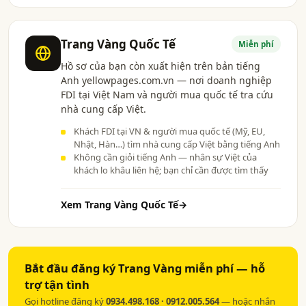
Trang Vàng Quốc Tế
Miễn phí
Hồ sơ của bạn còn xuất hiện trên bản tiếng
Anh yellowpages.com.vn — nơi doanh nghiệp
FDI tại Việt Nam và người mua quốc tế tra cứu
nhà cung cấp Việt.
Khách FDI tại VN & người mua quốc tế (Mỹ, EU,
Nhật, Hàn…) tìm nhà cung cấp Việt bằng tiếng Anh
Không cần giỏi tiếng Anh — nhân sự Việt của
khách lo khâu liên hệ; bạn chỉ cần được tìm thấy
Xem Trang Vàng Quốc Tế
→
Bắt đầu đăng ký Trang Vàng miễn phí — hỗ
trợ tận tình
Gọi hotline đăng ký
0934.498.168 · 0912.005.564
— hoặc nhắn