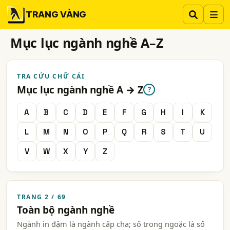
TRANG VÀNG
Mục lục ngành nghề A–Z
TRA CỨU CHỮ CÁI
Mục lục ngành nghề A → Z
?
A
B
C
D
E
F
G
H
I
K
L
M
N
O
P
Q
R
S
T
U
V
W
X
Y
Z
TRANG 2 / 69
Toàn bộ ngành nghề
Ngành in đậm là ngành cấp cha; số trong ngoặc là số