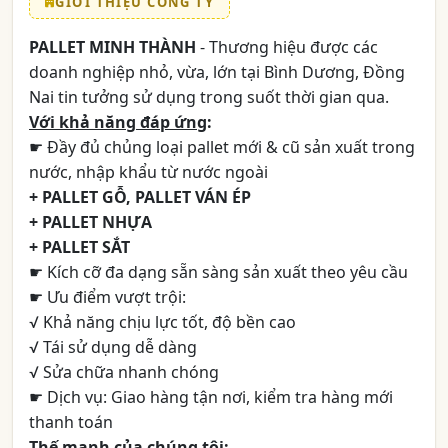
GIỚI THIỆU CÔNG TY
PALLET MINH THÀNH
- Thương hiệu được các
doanh nghiệp nhỏ, vừa, lớn tại Bình Dương, Đồng
Nai tin tưởng sử dụng trong suốt thời gian qua.
Với khả năng đáp ứng
:
☛ Đầy đủ chủng loại pallet mới & cũ sản xuất trong
nước, nhập khẩu từ nước ngoài
+ PALLET GỖ, PALLET VÁN ÉP
+ PALLET NHỰA
+ PALLET SẮT
☛ Kích cỡ đa dạng sẵn sàng sản xuất theo yêu cầu
☛ Ưu điểm vượt trội:
√ Khả năng chịu lực tốt, độ bền cao
√ Tái sử dụng dễ dàng
√ Sửa chữa nhanh chóng
☛ Dịch vụ: Giao hàng tận nơi, kiểm tra hàng mới
thanh toán
Thế mạnh của chúng tôi
: