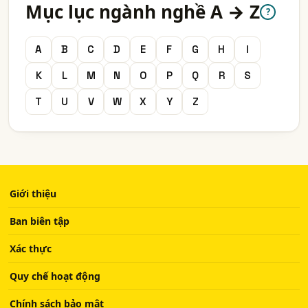
Mục lục ngành nghề A → Z
?
A
B
C
D
E
F
G
H
I
K
L
M
N
O
P
Q
R
S
T
U
V
W
X
Y
Z
Giới thiệu
Ban biên tập
Xác thực
Quy chế hoạt động
Chính sách bảo mật