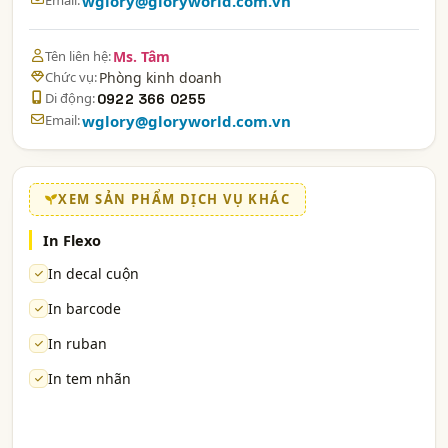
Email:
wglory@gloryworld.com.vn
Tên liên hệ:
Ms. Tâm
Chức vụ:
Phòng kinh doanh
Di động:
0922 366 0255
Email:
wglory@gloryworld.com.vn
XEM SẢN PHẨM DỊCH VỤ KHÁC
In Flexo
In decal cuộn
In barcode
In ruban
In tem nhãn