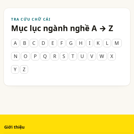
TRA CỨU CHỮ CÁI
Mục lục ngành nghề A → Z
A
B
C
D
E
F
G
H
I
K
L
M
N
O
P
Q
R
S
T
U
V
W
X
Y
Z
Giới thiệu