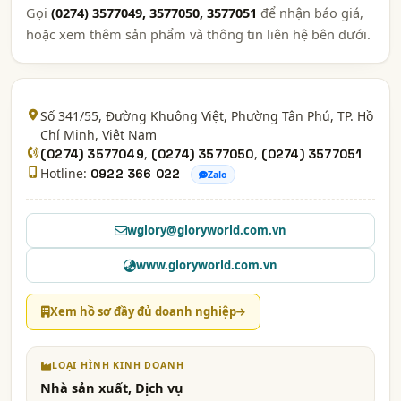
Gọi
(0274) 3577049, 3577050, 3577051
để nhận báo giá,
hoặc xem thêm sản phẩm và thông tin liên hệ bên dưới.
Số 341/55, Đường Khuông Việt, Phường Tân Phú,
TP. Hồ
Chí Minh
, Việt Nam
,
,
(0274) 3577049
(0274) 3577050
(0274) 3577051
Hotline:
0922 366 022
Zalo
wglory@gloryworld.com.vn
www.gloryworld.com.vn
Xem hồ sơ đầy đủ doanh nghiệp
LOẠI HÌNH KINH DOANH
Nhà sản xuất, Dịch vụ