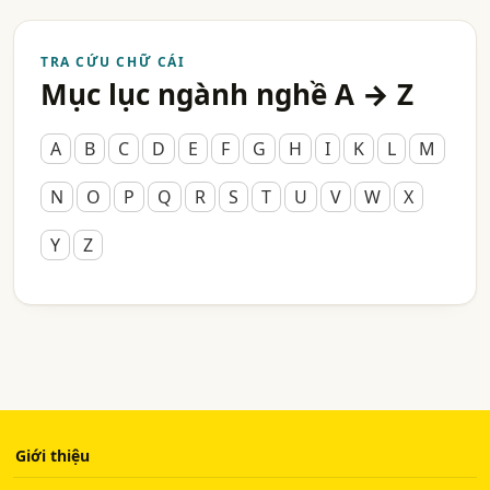
TRA CỨU CHỮ CÁI
Mục lục ngành nghề A → Z
A
B
C
D
E
F
G
H
I
K
L
M
N
O
P
Q
R
S
T
U
V
W
X
Y
Z
Giới thiệu