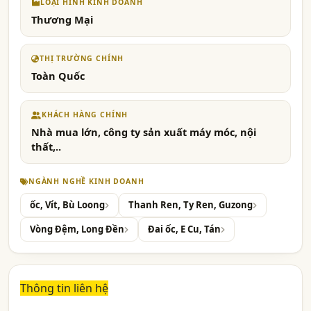
LOẠI HÌNH KINH DOANH
Thương Mại
THỊ TRƯỜNG CHÍNH
Toàn Quốc
KHÁCH HÀNG CHÍNH
Nhà mua lớn, công ty sản xuất máy móc, nội
thất,..
NGÀNH NGHỀ KINH DOANH
ốc, Vít, Bù Loong
Thanh Ren, Ty Ren, Guzong
Vòng Đệm, Long Đền
Đai ốc, E Cu, Tán
Thông tin liên hệ