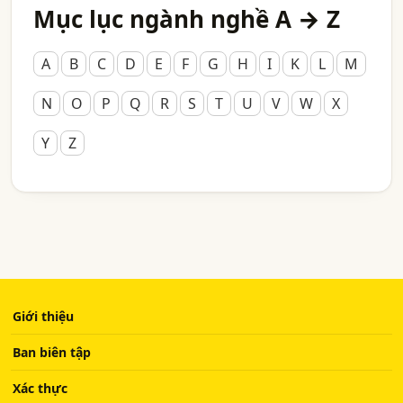
Mục lục ngành nghề A → Z
A
B
C
D
E
F
G
H
I
K
L
M
N
O
P
Q
R
S
T
U
V
W
X
Y
Z
Giới thiệu
Ban biên tập
Xác thực