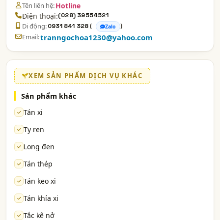
Tên liên hệ:
Hotline
Điện thoại:
(028) 39554521
Di động:
(
)
0931 841 328
Zalo
Email:
tranngochoa1230@yahoo.com
XEM SẢN PHẨM DỊCH VỤ KHÁC
Sản phẩm khác
Tán xi
Ty ren
Long đen
Tán thép
Tán keo xi
Tán khía xi
Tắc kê nở