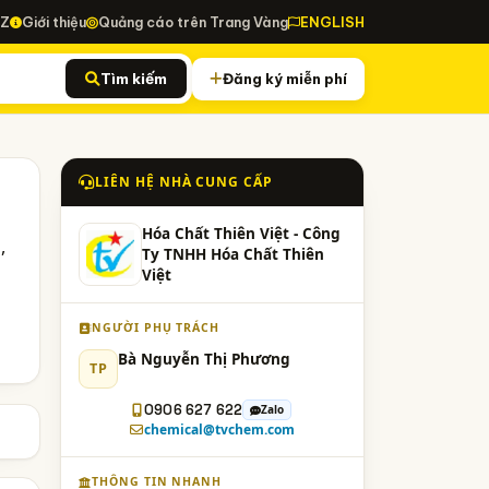
-Z
Giới thiệu
Quảng cáo trên Trang Vàng
ENGLISH
Tìm kiếm
Đăng ký miễn phí
LIÊN HỆ NHÀ CUNG CẤP
Hóa Chất Thiên Việt - Công
,
Ty TNHH Hóa Chất Thiên
Việt
NGƯỜI PHỤ TRÁCH
Bà Nguyễn Thị Phương
TP
0906 627 622
Zalo
chemical@tvchem.com
THÔNG TIN NHANH