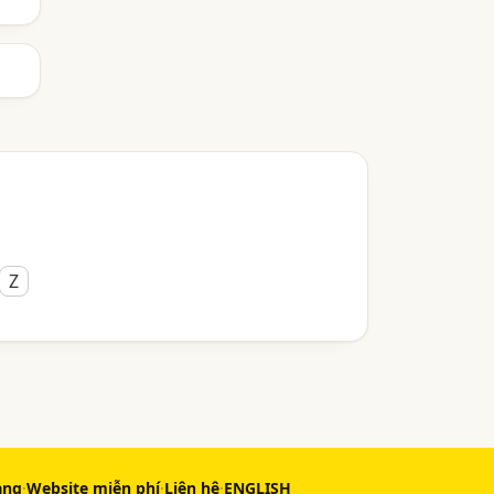
Z
àng
·
Website miễn phí
·
Liên hệ
·
ENGLISH