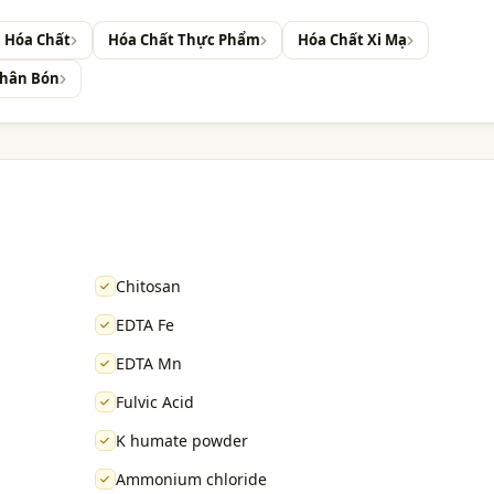
i Hóa Chất
Hóa Chất Thực Phẩm
Hóa Chất Xi Mạ
Phân Bón
Chitosan
EDTA Fe
EDTA Mn
Fulvic Acid
K humate powder
Ammonium chloride