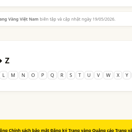
rang Vàng Việt Nam
biên tập và cập nhật ngày 19/05/2026.
→ Z
L
M
N
O
P
Q
R
S
T
U
V
W
X
Y
động
·
Chính sách bảo mật
·
Đăng ký Trang vàng
·
Quảng cáo Trang v