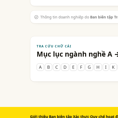
Thông tin doanh nghiệp do
Ban biên tập T
TRA CỨU CHỮ CÁI
Mục lục ngành nghề A 
A
B
C
D
E
F
G
H
I
K
Giới thiệu
·
Ban biên tập
·
Xác thực
·
Quy chế hoạt 