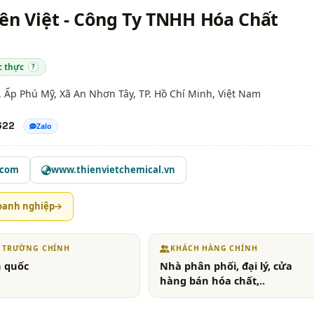
ên Việt - Công Ty TNHH Hóa Chất
c thực
?
 Ấp Phú Mỹ, Xã An Nhơn Tây,
TP. Hồ Chí Minh
, Việt Nam
622
Zalo
.com
www.thienvietchemical.vn
oanh nghiệp
Ị TRƯỜNG CHÍNH
KHÁCH HÀNG CHÍNH
 quốc
Nhà phân phối, đại lý, cửa
hàng bán hóa chất,..