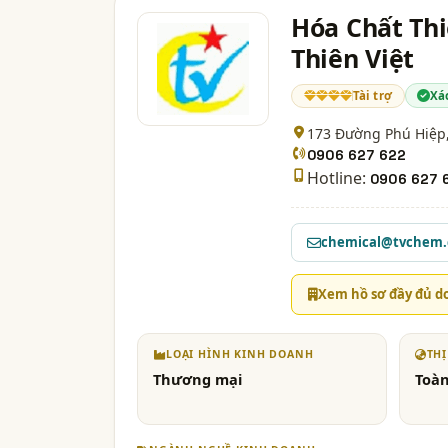
Hóa Chất Thi
Thiên Việt
Tài trợ
Xá
173 Đường Phú Hiệp,
0906 627 622
Hotline:
0906 627 
chemical@tvchem
Xem hồ sơ đầy đủ d
LOẠI HÌNH KINH DOANH
TH
Thương mại
Toàn