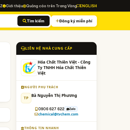
-Z
Giới thiệu
Quảng cáo trên Trang Vàng
ENGLISH
Tìm kiếm
Đăng ký miễn phí
LIÊN HỆ NHÀ CUNG CẤP
Hóa Chất Thiên Việt - Công
Ty TNHH Hóa Chất Thiên
Việt
NGƯỜI PHỤ TRÁCH
Bà Nguyễn Thị Phương
TP
0906 627 622
Zalo
chemical@tvchem.com
THÔNG TIN NHANH