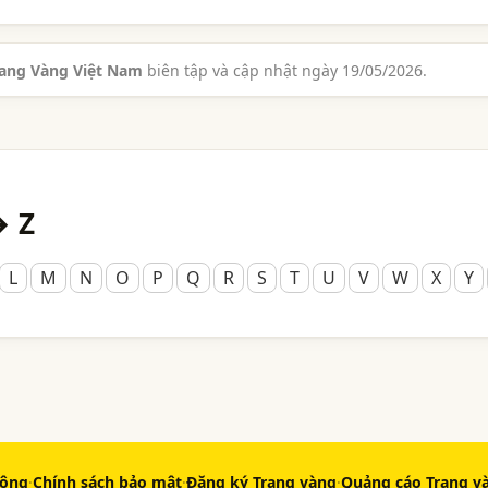
rang Vàng Việt Nam
biên tập và cập nhật ngày 19/05/2026.
→ Z
L
M
N
O
P
Q
R
S
T
U
V
W
X
Y
động
·
Chính sách bảo mật
·
Đăng ký Trang vàng
·
Quảng cáo Trang v