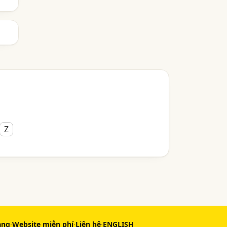
Z
àng
·
Website miễn phí
·
Liên hệ
·
ENGLISH