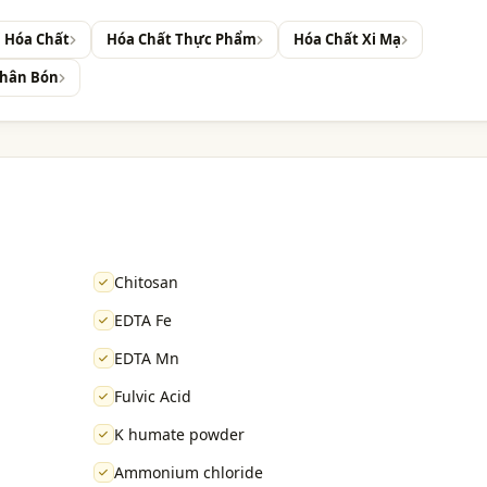
i Hóa Chất
Hóa Chất Thực Phẩm
Hóa Chất Xi Mạ
Phân Bón
Chitosan
EDTA Fe
EDTA Mn
Fulvic Acid
K humate powder
Ammonium chloride