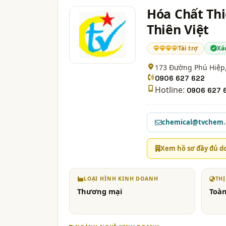
Hóa Chất Thi
Thiên Việt
Tài trợ
Xá
173 Đường Phú Hiệp,
0906 627 622
Hotline:
0906 627 
chemical@tvchem
Xem hồ sơ đầy đủ d
LOẠI HÌNH KINH DOANH
TH
Thương mại
Toàn