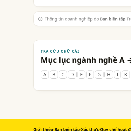
Thông tin doanh nghiệp do
Ban biên tập T
TRA CỨU CHỮ CÁI
Mục lục ngành nghề A 
A
B
C
D
E
F
G
H
I
K
Giới thiệu
·
Ban biên tập
·
Xác thực
·
Quy chế hoạt 