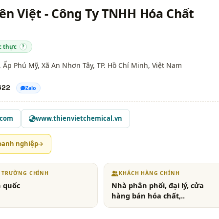
ên Việt - Công Ty TNHH Hóa Chất
c thực
?
 Ấp Phú Mỹ, Xã An Nhơn Tây,
TP. Hồ Chí Minh
, Việt Nam
622
Zalo
.com
www.thienvietchemical.vn
oanh nghiệp
Ị TRƯỜNG CHÍNH
KHÁCH HÀNG CHÍNH
 quốc
Nhà phân phối, đại lý, cửa
hàng bán hóa chất,..