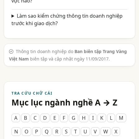
vực nào?
Làm sao kiểm chứng thông tin doanh nghiệp
trước khi giao dịch?
Thông tin doanh nghiệp do
Ban biên tập Trang Vàng
Việt Nam
biên tập và cập nhật ngày 11/09/2017.
TRA CỨU CHỮ CÁI
Mục lục ngành nghề A → Z
A
B
C
D
E
F
G
H
I
K
L
M
N
O
P
Q
R
S
T
U
V
W
X