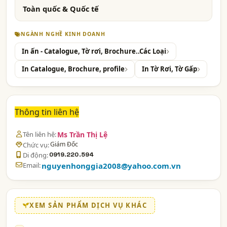
Toàn quốc & Quốc tế
NGÀNH NGHỀ KINH DOANH
In ấn - Catalogue, Tờ rơi, Brochure..Các Loại
In Catalogue, Brochure, profile
In Tờ Rơi, Tờ Gấp
Thông tin liên hệ
Tên liên hệ:
Ms Trần Thị Lệ
Giám Đốc
Chức vụ:
Di động:
0919.220.594
Email:
nguyenhonggia2008@yahoo.com.vn
XEM SẢN PHẨM DỊCH VỤ KHÁC