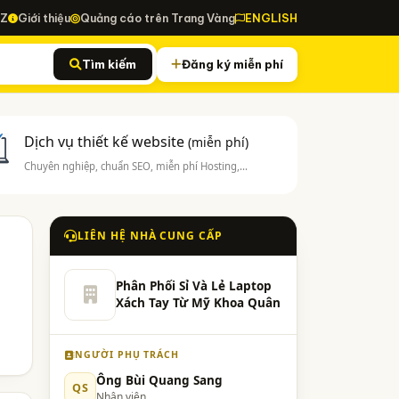
-Z
Giới thiệu
Quảng cáo trên Trang Vàng
ENGLISH
Tìm kiếm
Đăng ký miễn phí
Dịch vụ thiết kế website
(miễn phí)
Chuyên nghiệp, chuẩn SEO, miễn phí Hosting,...
LIÊN HỆ NHÀ CUNG CẤP
Phân Phối Sỉ Và Lẻ Laptop
Xách Tay Từ Mỹ Khoa Quân
NGƯỜI PHỤ TRÁCH
Ông Bùi Quang Sang
QS
Nhân viên