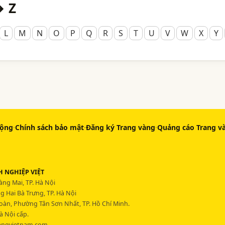
→ Z
L
M
N
O
P
Q
R
S
T
U
V
W
X
Y
động
·
Chính sách bảo mật
·
Đăng ký Trang vàng
·
Quảng cáo Trang v
 NGHIỆP VIỆT
ng Mai, TP. Hà Nội
 Hai Bà Trưng, TP. Hà Nội
Hoàn, Phường Tân Sơn Nhất, TP. Hồ Chí Minh.
à Nội cấp.
angvietnam.com