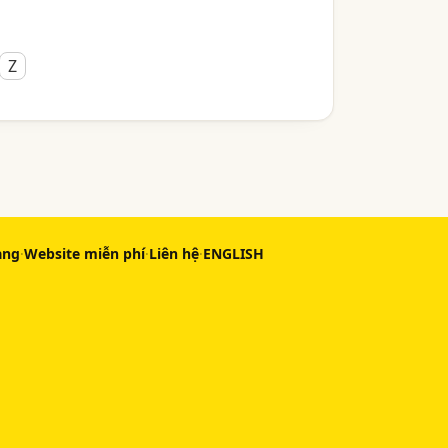
Z
àng
·
Website miễn phí
·
Liên hệ
·
ENGLISH