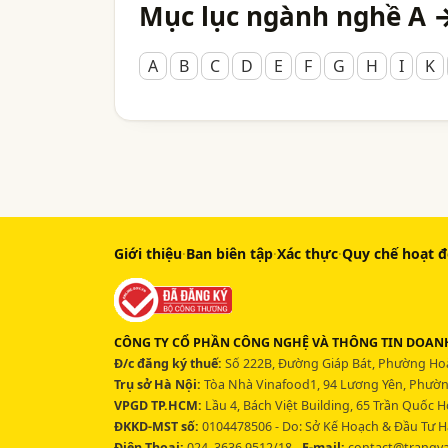
Mục lục ngành nghề A 
A
B
C
D
E
F
G
H
I
K
Giới thiệu
·
Ban biên tập
·
Xác thực
·
Quy chế hoạt 
CÔNG TY CỔ PHẦN CÔNG NGHỆ VÀ THÔNG TIN DOANH
Đ/c đăng ký thuế:
Số 222B, Đường Giáp Bát, Phường Hoà
Trụ sở Hà Nội:
Tòa Nhà Vinafood1, 94 Lương Yên, Phường
VPGD TP.HCM:
Lầu 4, Bách Việt Building, 65 Trần Quốc 
ĐKKD-MST số:
0104478506 - Do: Sở Kế Hoạch & Đầu Tư H
Điện Thoại:
024. 3636 9512/18 -
E-mail:
contact@trangv