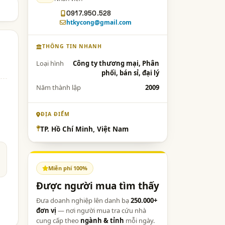
0917.950.528
htkycong@gmail.com
THÔNG TIN NHANH
Loại hình
Công ty thương mại, Phân
phối, bán sỉ, đại lý
Năm thành lập
2009
ĐỊA ĐIỂM
TP. Hồ Chí Minh, Việt Nam
Miễn phí 100%
Được người mua tìm thấy
Đưa doanh nghiệp lên danh bạ
250.000+
đơn vị
— nơi người mua tra cứu nhà
cung cấp theo
ngành & tỉnh
mỗi ngày.