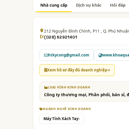
Nhà cung cấp
Dịch vụ khác
Hỏi đáp
212 Nguyễn Đình Chính, P11 , Q. Phú Nhuậ
(028) 62921401
htkycong@gmail.com
www.khoaqua
Xem hồ sơ đầy đủ doanh nghiệp
LOẠI HÌNH KINH DOANH
Công ty thương mại, Phân phối, bán sỉ, đ
NGÀNH NGHỀ KINH DOANH
Máy Tính Xách Tay