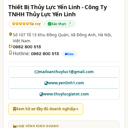
Thiết Bị Thủy Lực Yến Linh - Công Ty
TNHH Thủy Lực Yến Linh
Tài trợ
Xác thực
?
Số 107 Tổ 13 Khu Đồng Quán, Xã Đông Anh,
Hà Nội
,
Việt Nam
0982 800 513
Hotline:
0982 800 513
Zalo
mailoanthuyluc1@gmail.com
www.yenlinh1.com
www.thuylucgiatot.com
Xem hồ sơ đầy đủ doanh nghiệp
LOẠI HÌNH KINH DOANH