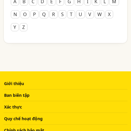
A
B
C
D
E
F
G
H
I
K
L
M
N
O
P
Q
R
S
T
U
V
W
X
Y
Z
Giới thiệu
Ban biên tập
Xác thực
Quy chế hoạt động
Chính sách bảo mật