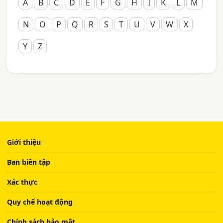
A
B
C
D
E
F
G
H
I
K
L
M
N
O
P
Q
R
S
T
U
V
W
X
Y
Z
Giới thiệu
Ban biên tập
Xác thực
Quy chế hoạt động
Chính sách bảo mật