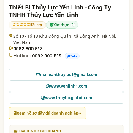
Thiết Bị Thủy Lực Yến Linh - Công Ty
TNHH Thủy Lực Yến Linh
Tài trợ
Xác thực
?
Số 107 Tổ 13 Khu Đồng Quán, Xã Đông Anh,
Hà Nội
,
Việt Nam
0982 800 513
Hotline:
0982 800 513
Zalo
mailoanthuyluc1@gmail.com
www.yenlinh1.com
www.thuylucgiatot.com
Xem hồ sơ đầy đủ doanh nghiệp
LOẠI HÌNH KINH DOANH