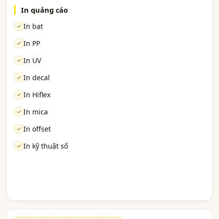
In quảng cáo
In bạt
In PP
In UV
In decal
In Hiflex
In mica
In offset
In kỹ thuật số