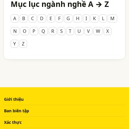
Mục lục ngành nghề A → Z
A
B
C
D
E
F
G
H
I
K
L
M
N
O
P
Q
R
S
T
U
V
W
X
Y
Z
Giới thiệu
Ban biên tập
Xác thực