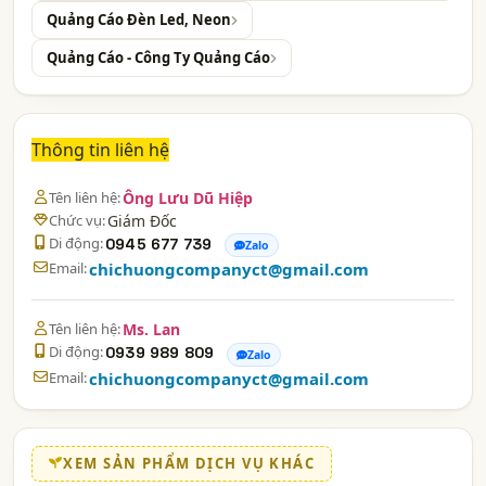
Quảng Cáo Đèn Led, Neon
Quảng Cáo - Công Ty Quảng Cáo
Thông tin liên hệ
Tên liên hệ:
Ông Lưu Dũ Hiệp
Chức vụ:
Giám Đốc
Di động:
0945 677 739
Zalo
Email:
chichuongcompanyct@gmail.com
Tên liên hệ:
Ms. Lan
Di động:
0939 989 809
Zalo
Email:
chichuongcompanyct@gmail.com
XEM SẢN PHẨM DỊCH VỤ KHÁC