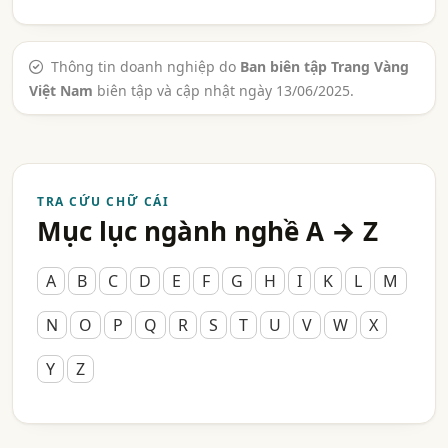
Thông tin doanh nghiệp do
Ban biên tập Trang Vàng
Việt Nam
biên tập và cập nhật ngày 13/06/2025.
TRA CỨU CHỮ CÁI
Mục lục ngành nghề A → Z
A
B
C
D
E
F
G
H
I
K
L
M
N
O
P
Q
R
S
T
U
V
W
X
Y
Z