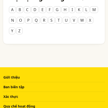
A
B
C
D
E
F
G
H
I
K
L
M
N
O
P
Q
R
S
T
U
V
W
X
Y
Z
Giới thiệu
Ban biên tập
Xác thực
Quy chế hoạt động