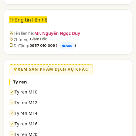
Thông tin liên hệ
Tên liên hệ:
Mr. Nguyễn Ngọc Duy
Giám Đốc
Chức vụ:
Di động:
(
)
0937 010 009
Zalo
XEM SẢN PHẨM DỊCH VỤ KHÁC
Ty ren
Ty ren M10
Ty ren M12
Ty ren M14
Ty ren M16
Ty ren M20