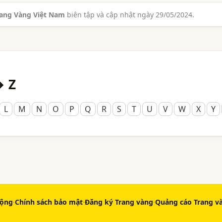
rang Vàng Việt Nam
biên tập và cập nhật ngày 29/05/2024.
→ Z
L
M
N
O
P
Q
R
S
T
U
V
W
X
Y
động
·
Chính sách bảo mật
·
Đăng ký Trang vàng
·
Quảng cáo Trang v