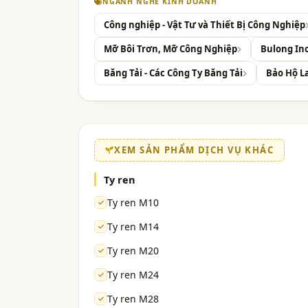
NGÀNH NGHỀ KINH DOANH
Công nghiệp - Vật Tư và Thiết Bị Công Nghiệp
Mỡ Bôi Trơn, Mỡ Công Nghiệp
Bulong Ino
Băng Tải - Các Công Ty Băng Tải
Bảo Hộ L
XEM SẢN PHẨM DỊCH VỤ KHÁC
Ty ren
Ty ren M10
Ty ren M14
Ty ren M20
Ty ren M24
Ty ren M28