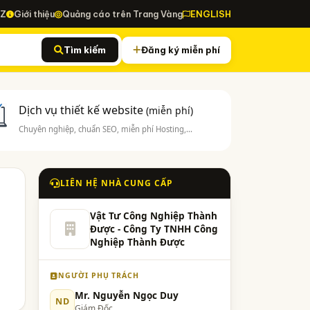
-Z
Giới thiệu
Quảng cáo trên Trang Vàng
ENGLISH
Tìm kiếm
Đăng ký miễn phí
Dịch vụ thiết kế website
(miễn phí)
Chuyên nghiệp, chuẩn SEO, miễn phí Hosting,...
LIÊN HỆ NHÀ CUNG CẤP
Vật Tư Công Nghiệp Thành
Được - Công Ty TNHH Công
Nghiệp Thành Được
NGƯỜI PHỤ TRÁCH
Mr. Nguyễn Ngọc Duy
ND
Giám Đốc