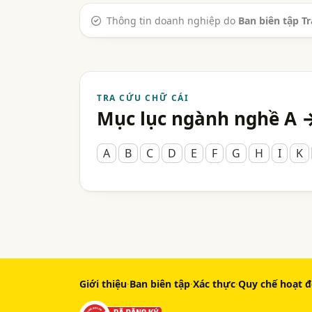
Thông tin doanh nghiệp do
Ban biên tập T
TRA CỨU CHỮ CÁI
Mục lục ngành nghề A 
A
B
C
D
E
F
G
H
I
K
Giới thiệu
·
Ban biên tập
·
Xác thực
·
Quy chế hoạt 