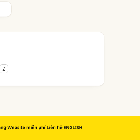
Z
àng
·
Website miễn phí
·
Liên hệ
·
ENGLISH