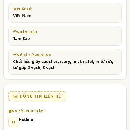
XUẤT XỨ
Việt Nam
NHÃN HIỆU
Tam Sao
MÔ TẢ / ỨNG DỤNG
Chất liệu giấy couches, ivory, for, bristol, in tờ rời,
tờ gấp 2 vạch, 3 vạch
THÔNG TIN LIÊN HỆ
NGƯỜI PHỤ TRÁCH
Hotline
H