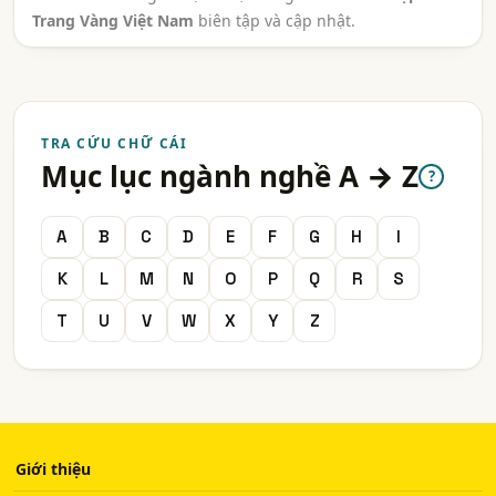
Trang Vàng Việt Nam
biên tập và cập nhật.
TRA CỨU CHỮ CÁI
Mục lục ngành nghề A → Z
?
A
B
C
D
E
F
G
H
I
K
L
M
N
O
P
Q
R
S
T
U
V
W
X
Y
Z
Giới thiệu