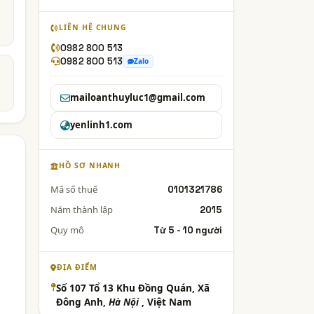
LIÊN HỆ CHUNG
0982 800 513
0982 800 513
Zalo
mailoanthuyluc1@gmail.com
yenlinh1.com
HỒ SƠ NHANH
Mã số thuế
0101321786
Năm thành lập
2015
Quy mô
Từ 5 - 10 người
ĐỊA ĐIỂM
Số 107 Tổ 13 Khu Đồng Quán, Xã
Đông Anh,
Hà Nội
, Việt Nam