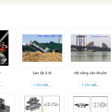
y
Sàn lật ô tô
Hệ nâng ván khuôn
..
+ Chi tiết...
+ Chi tiết...