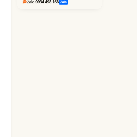
Zalo:
0934 498 168
Zalo