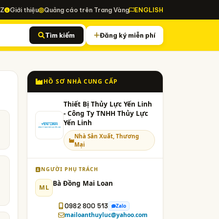
-Z
Giới thiệu
Quảng cáo trên Trang Vàng
ENGLISH
Tìm kiếm
Đăng ký miễn phí
HỒ SƠ NHÀ CUNG CẤP
Thiết Bị Thủy Lực Yến Linh
- Công Ty TNHH Thủy Lực
Yến Linh
Nhà Sản Xuất, Thương
Mại
NGƯỜI PHỤ TRÁCH
Bà Đồng Mai Loan
ML
0982 800 513
Zalo
mailoanthuyluc@yahoo.com