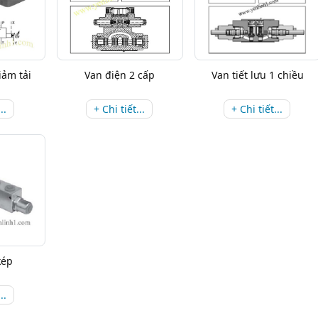
iảm tải
Van điện 2 cấp
Van tiết lưu 1 chiều
..
+ Chi tiết...
+ Chi tiết...
kép
..