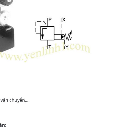
vận chuyển,...
án: