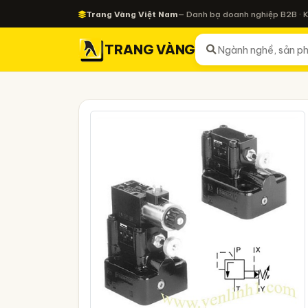
Trang Vàng Việt Nam
— Danh bạ doanh nghiệp B2B · 
TRANG VÀNG