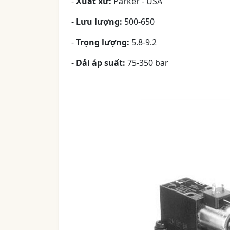
-
Xuất xứ:
Parker - USA
-
Lưu lượng:
500-650
-
Trọng lượng:
5.8-9.2
-
Dải áp suất:
75-350 bar