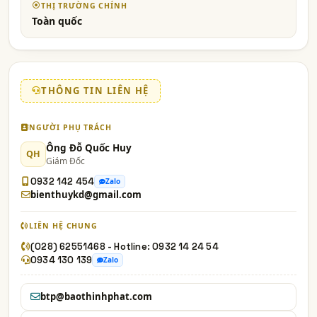
THỊ TRƯỜNG CHÍNH
Toàn quốc
THÔNG TIN LIÊN HỆ
NGƯỜI PHỤ TRÁCH
Ông Đỗ Quốc Huy
QH
Giám Đốc
0932 142 454
Zalo
bienthuykd@gmail.com
LIÊN HỆ CHUNG
(028) 62551468 - Hotline: 0932 14 24 54
0934 130 139
Zalo
btp@baothinhphat.com