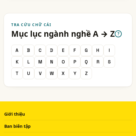
TRA CỨU CHỮ CÁI
Mục lục ngành nghề A → Z
?
A
B
C
D
E
F
G
H
I
K
L
M
N
O
P
Q
R
S
T
U
V
W
X
Y
Z
Giới thiệu
Ban biên tập