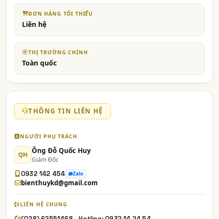
ĐƠN HÀNG TỐI THIỂU
Liên hệ
THỊ TRƯỜNG CHÍNH
Toàn quốc
THÔNG TIN LIÊN HỆ
NGƯỜI PHỤ TRÁCH
Ông Đỗ Quốc Huy
QH
Giám Đốc
0932 142 454
Zalo
bienthuykd@gmail.com
LIÊN HỆ CHUNG
(028) 62551468 - Hotline: 0932 14 24 54