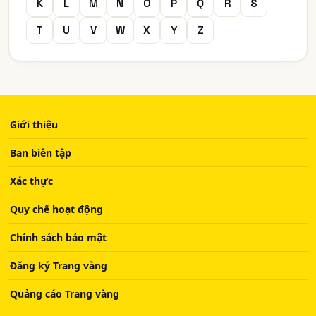
K
L
M
N
O
P
Q
R
S
T
U
V
W
X
Y
Z
Giới thiệu
Ban biên tập
Xác thực
Quy chế hoạt động
Chính sách bảo mật
Đăng ký Trang vàng
Quảng cáo Trang vàng