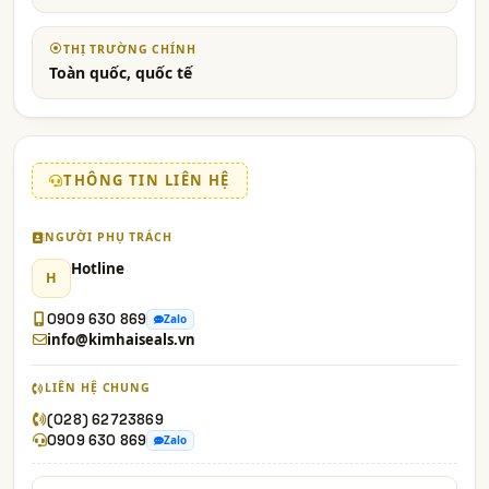
THỊ TRƯỜNG CHÍNH
Toàn quốc, quốc tế
THÔNG TIN LIÊN HỆ
NGƯỜI PHỤ TRÁCH
Hotline
H
0909 630 869
Zalo
info@kimhaiseals.vn
LIÊN HỆ CHUNG
(028) 62723869
0909 630 869
Zalo