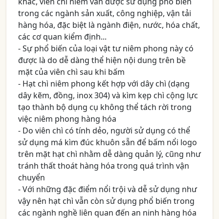
khác, viên chì niêm vẫn được sử dụng phổ biến
trong các ngành sản xuất, công nghiệp, vận tải
hàng hóa, đặc biệt là ngành điện, nước, hóa chất,
các cơ quan kiểm định...
- Sự phổ biến của loại vật tư niêm phong này có
được là do dễ dàng thể hiện nội dung trên bề
mặt của viên chì sau khi bấm
- Hạt chì niêm phong kết hợp với dây chì (dạng
dây kẽm, đồng, inox 304) và kìm kẹp chì cộng lực
tạo thành bộ dụng cụ không thể tách rời trong
việc niêm phong hàng hóa
- Do viên chì có tính dẻo, người sử dụng có thể
sử dụng má kìm đúc khuôn sẵn để bấm nổi logo
trên mặt hạt chì nhằm dễ dàng quản lý, cũng như
tránh thất thoát hàng hóa trong quá trình vận
chuyển
- Với những đặc điểm nổi trội và dễ sử dụng như
vậy nên hạt chì vẫn còn sử dụng phổ biến trong
các ngành nghề liên quan đến an ninh hàng hóa