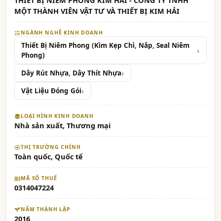
THIẾT BỊ NIÊM PHONG KIM HẢI - CÔNG TY TNHH
MỘT THÀNH VIÊN VẬT TƯ VÀ THIẾT BỊ KIM HẢI
NGÀNH NGHỀ KINH DOANH
Thiết Bị Niêm Phong (Kìm Kẹp Chì, Nắp, Seal Niêm
Phong)
Dây Rút Nhựa, Dây Thít Nhựa
Vật Liệu Đóng Gói
LOẠI HÌNH KINH DOANH
Nhà sản xuất, Thương mại
THỊ TRƯỜNG CHÍNH
Toàn quốc, Quốc tế
MÃ SỐ THUẾ
0314047224
NĂM THÀNH LẬP
2016