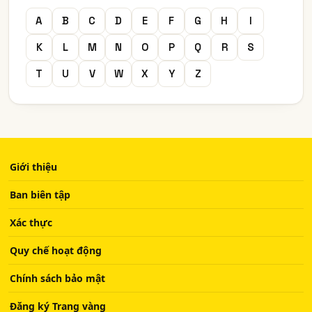
A
B
C
D
E
F
G
H
I
K
L
M
N
O
P
Q
R
S
T
U
V
W
X
Y
Z
Giới thiệu
Ban biên tập
Xác thực
Quy chế hoạt động
Chính sách bảo mật
Đăng ký Trang vàng