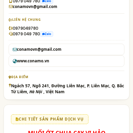
0979 049 780
Zalo
conamovn@gmail.com
LIÊN HỆ CHUNG
0979049780
0979 049 780
Zalo
conamovn@gmail.com
www.conamo.vn
ĐỊA ĐIỂM
Ngách 57, Ngõ 241, Đường Liên Mạc, P. Liên Mạc, Q. Bắc
Từ Liêm,
Hà Nội
, Việt Nam
CHI TIẾT SẢN PHẨM DỊCH VỤ
MUỐI ỚT CHUA CAY VỊ HẢO