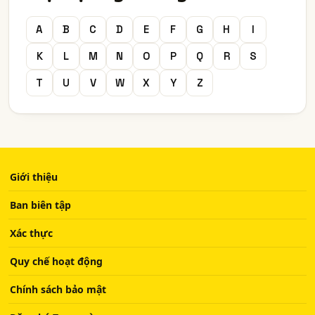
A
B
C
D
E
F
G
H
I
K
L
M
N
O
P
Q
R
S
T
U
V
W
X
Y
Z
Giới thiệu
Ban biên tập
Xác thực
Quy chế hoạt động
Chính sách bảo mật