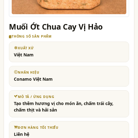
Muối Ớt Chua Cay Vị Hảo
THÔNG SỐ SẢN PHẨM
XUẤT XỨ
Việt Nam
NHÃN HIỆU
Conamo Việt Nam
MÔ TẢ / ỨNG DỤNG
Tạo thêm hương vị cho món ăn, chấm trái cây,
chấm thịt và hải sản
ĐƠN HÀNG TỐI THIỂU
Liên hệ