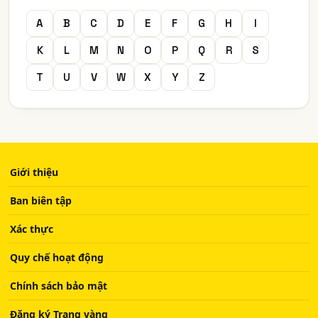
A
B
C
D
E
F
G
H
I
K
L
M
N
O
P
Q
R
S
T
U
V
W
X
Y
Z
Giới thiệu
Ban biên tập
Xác thực
Quy chế hoạt động
Chính sách bảo mật
Đăng ký Trang vàng