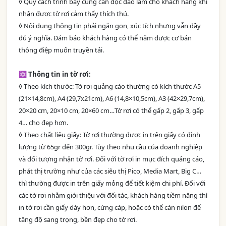
◊ Quy cách trình bày cũng cần độc đáo làm cho khách hàng khi
nhận được tờ rơi cảm thấy thích thú.
◊ Nội dung thông tin phải ngắn gọn, xúc tích nhưng vẫn đầy
đủ ý nghĩa. Đảm bảo khách hàng có thể nắm được cơ bản
thông điệp muốn truyền tải.
✡ Thông tin in tờ rơi:
◊ Theo kích thước: Tờ rơi quảng cáo thường có kích thước A5
(21×14,8cm), A4 (29,7x21cm), A6 (14,8×10,5cm), A3 (42×29,7cm),
20×20 cm, 20×10 cm, 20×60 cm…Tờ rơi có thể gấp 2, gấp 3, gấp
4… cho đẹp hơn.
◊ Theo chất liệu giấy: Tờ rơi thường được in trên giấy có định
lượng từ 65gr đến 300gr. Tùy theo nhu cầu của doanh nghiệp
và đối tượng nhận tờ rơi. Đối với tờ rơi in mục đích quảng cáo,
phát thị trường như của các siêu thị Pico, Media Mart, Big C…
thì thường được in trên giấy mỏng để tiết kiệm chi phí. Đối với
các tờ rơi nhằm giới thiệu với đối tác, khách hàng tiềm năng thì
in tờ rơi cần giấy dày hơn, cứng cáp, hoặc có thể cán nilon để
tăng độ sang trọng, bền đẹp cho tờ rơi.