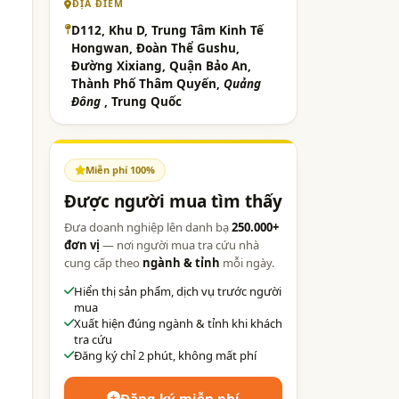
ĐỊA ĐIỂM
D112, Khu D, Trung Tâm Kinh Tế
Hongwan, Đoàn Thể Gushu,
Đường Xixiang, Quận Bảo An,
Thành Phố Thâm Quyến,
Quảng
Đông
, Trung Quốc
Miễn phí 100%
Được người mua tìm thấy
Đưa doanh nghiệp lên danh bạ
250.000+
đơn vị
— nơi người mua tra cứu nhà
cung cấp theo
ngành & tỉnh
mỗi ngày.
Hiển thị sản phẩm, dịch vụ trước người
mua
Xuất hiện đúng ngành & tỉnh khi khách
tra cứu
Đăng ký chỉ 2 phút, không mất phí
Đăng ký miễn phí