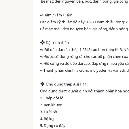
Bề mặt: đen nguyên bản, bóc, đánh bóng, gia công
∞ Tấm / Tấm / Tấm
Đặc điểm kỹ thuật: độ dày: 16-800mm chiều rộng: 
Bề mặt: màu đen nguyên bản, gia công, đánh bóng
❖
Đặc tính thép
∞ Độ dẻo dai của thép 1.2343 cao hơn thép H13. Nó
∞ Được sử dụng rộng rãi cho các bộ phận chèn của
∞ Độ cứng và độ dẻo dai cao, đáp ứng nhiều yêu c
∞Thành phần chính là crom, molypden và vanadi, th
❖
Ứng dụng thép Aisi H11:
Ứng dụng được quyết định bởi thành phần hóa học v
1. Thép đột lỗ
2. Rèn khuôn
3. Lưỡi cắt
4. Bộ kẹp
5. Dụng cụ đẩy