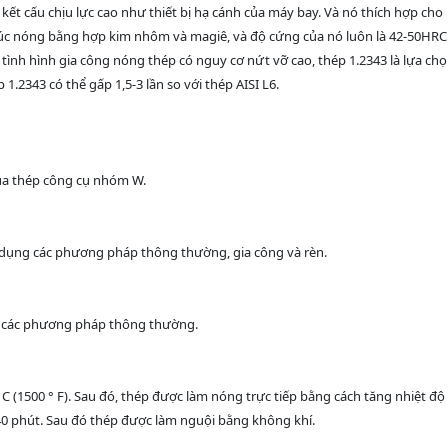
ết cấu chịu lực cao như thiết bị hạ cánh của máy bay. Và nó thích hợp cho
c nóng bằng hợp kim nhôm và magiê, và độ cứng của nó luôn là 42-50HRC
 tình hình gia công nóng thép có nguy cơ nứt vỡ cao, thép 1.2343 là lựa ch
1.2343 có thể gấp 1,5-3 lần so với thép AISI L6.
của thép công cụ nhóm W.
 dụng các phương pháp thông thường, gia công và rèn.
g các phương pháp thông thường.
C (1500 ° F). Sau đó, thép được làm nóng trực tiếp bằng cách tăng nhiệt độ
ến 40 phút. Sau đó thép được làm nguội bằng không khí.