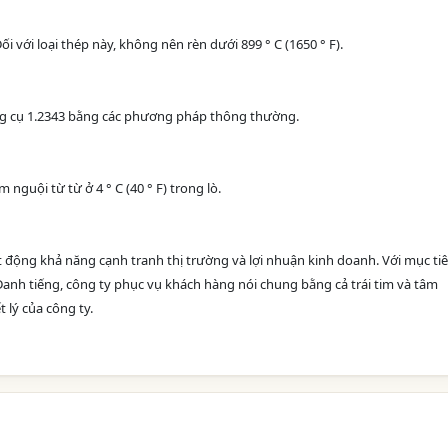
ối với loại thép này, không nên rèn dưới 899 ° C (1650 ° F).
ông cụ 1.2343 bằng các phương pháp thông thường.
 nguội từ từ ở 4 ° C (40 ° F) trong lò.
động khả năng cạnh tranh thị trường và lợi nhuận kinh doanh. Với mục ti
Danh tiếng, công ty phục vụ khách hàng nói chung bằng cả trái tim và tâm
 lý của công ty.