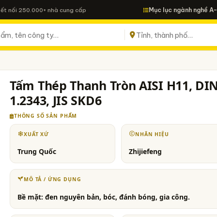
Mục lục ngành nghề A
Kết nối 250.000+ nhà cung cấp
Tấm Thép Thanh Tròn AISI H11, DI
1.2343, JIS SKD6
THÔNG SỐ SẢN PHẨM
XUẤT XỨ
NHÃN HIỆU
Trung Quốc
Zhijiefeng
MÔ TẢ / ỨNG DỤNG
Bề mặt: đen nguyên bản, bóc, đánh bóng, gia công.