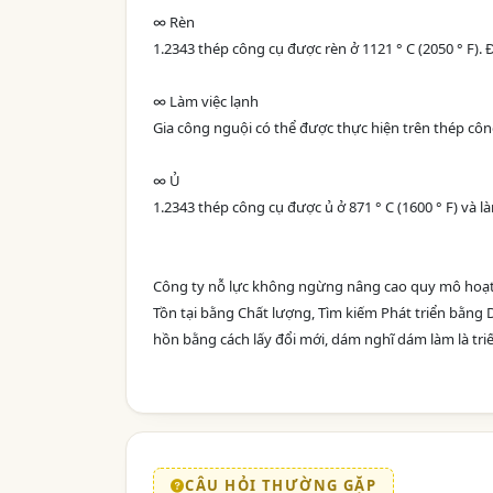
∞ Rèn
1.2343 thép công cụ được rèn ở 1121 ° C (2050 ° F). Đ
∞ Làm việc lạnh
Gia công nguội có thể được thực hiện trên thép c
∞ Ủ
1.2343 thép công cụ được ủ ở 871 ° C (1600 ° F) và làm
Công ty nỗ lực không ngừng nâng cao quy mô hoạt 
Tồn tại bằng Chất lượng, Tìm kiếm Phát triển bằng 
hồn bằng cách lấy đổi mới, dám nghĩ dám làm là triết
CÂU HỎI THƯỜNG GẶP