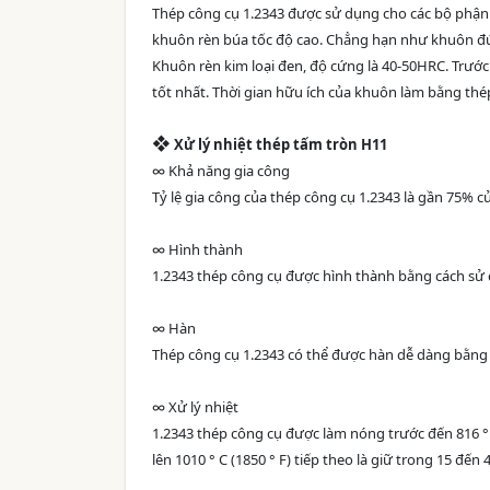
Thép công cụ 1.2343 được sử dụng cho các bộ phận k
khuôn rèn búa tốc độ cao. Chẳng hạn như khuôn đú
Khuôn rèn kim loại đen, độ cứng là 40-50HRC. Trước
tốt nhất. Thời gian hữu ích của khuôn làm bằng thép 
❖
Xử lý nhiệt thép tấm tròn H11
∞ Khả năng gia công
Tỷ lệ gia công của thép công cụ 1.2343 là gần 75% 
∞ Hình thành
1.2343 thép công cụ được hình thành bằng cách sử
∞ Hàn
Thép công cụ 1.2343 có thể được hàn dễ dàng bằn
∞ Xử lý nhiệt
1.2343 thép công cụ được làm nóng trước đến 816 ° 
lên 1010 ° C (1850 ° F) tiếp theo là giữ trong 15 đ