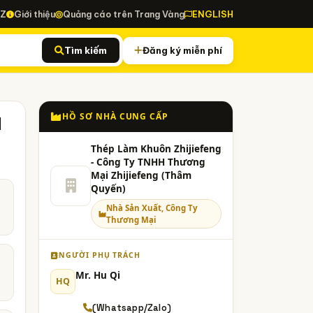
-Z
Giới thiệu
Quảng cáo trên Trang Vàng
ENGLISH
Tìm kiếm
Đăng ký miễn phí
HỒ SƠ NHÀ CUNG CẤP
N
Thép Làm Khuôn Zhijiefeng
- Công Ty TNHH Thương
Mại Zhijiefeng (Thâm
Quyến)
Nhà Sản Xuất, Công Ty
Thương Mại
NGƯỜI PHỤ TRÁCH
Mr. Hu Qi
HQ
(Whatsapp/Zalo)