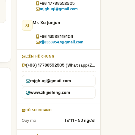
+86 17788552505
mjghuqi@gmail.com
Mr. Xu Junjun
XJ
+86 13588119104
xjj85539547@gmail.com
LIÊN HỆ CHUNG
(+86) 17788552505 (Whatsapp/Zalo)
mjghuqi@gmail.com
www.zhijiefeng.com
HỒ SƠ NHANH
Quy mô
Từ 11 - 50 người
u