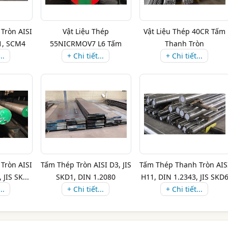
Tròn AISI
Vật Liệu Thép
Vật Liệu Thép 40CR Tấm
1, SCM4
55NICRMOV7 L6 Tấm
Thanh Tròn
..
Thanh Tròn
+ Chi tiết...
+ Chi tiết...
Tròn AISI
Tấm Thép Tròn AISI D3, JIS
Tấm Thép Thanh Tròn AIS
JIS SK...
SKD1, DIN 1.2080
H11, DIN 1.2343, JIS SKD
..
+ Chi tiết...
+ Chi tiết...