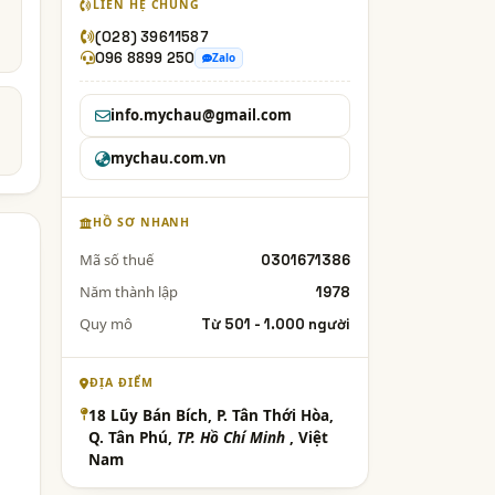
LIÊN HỆ CHUNG
(028) 39611587
096 8899 250
Zalo
info.mychau@gmail.com
mychau.com.vn
HỒ SƠ NHANH
Mã số thuế
0301671386
Năm thành lập
1978
Quy mô
Từ 501 - 1.000 người
ĐỊA ĐIỂM
18 Lũy Bán Bích, P. Tân Thới Hòa,
Q. Tân Phú,
TP. Hồ Chí Minh
, Việt
Nam