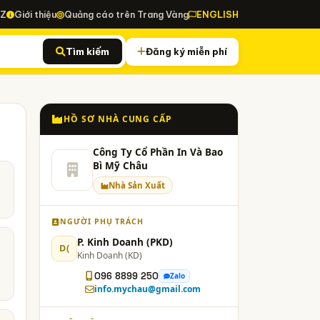
-Z
Giới thiệu
Quảng cáo trên Trang Vàng
ENGLISH
Tìm kiếm
Đăng ký miễn phí
HỒ SƠ NHÀ CUNG CẤP
Công Ty Cổ Phần In Và Bao
Bì Mỹ Châu
Nhà Sản Xuất
NGƯỜI PHỤ TRÁCH
P. Kinh Doanh (PKD)
D(
Kinh Doanh (KD)
096 8899 250
Zalo
info.mychau@gmail.com