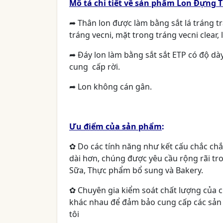
Mô tả chi tiết về sản phẩm Lon Đựng
➦ Thân lon được làm bằng sắt lá tráng 
tráng vecni, mặt trong tráng vecni clear
➦ Đáy lon làm bằng sắt sắt ETP có độ d
cung cấp rời.
➦ Lon không cán gân.
Ưu điểm của sản phẩm
:
✿
Do các tính năng như kết cấu chắc chắ
dài hơn, chúng được yêu cầu rộng rãi t
Sữa, Thực phẩm bổ sung và Bakery.
✿
Chuyên gia kiểm soát chất lượng của 
khác nhau để đảm bảo cung cấp các sản
tôi