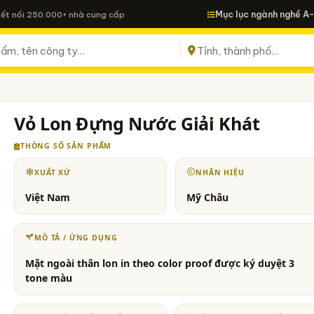
Mục lục ngành nghề A
Kết nối 250.000+ nhà cung cấp
Vỏ Lon Đựng Nước Giải Khát
THÔNG SỐ SẢN PHẨM
XUẤT XỨ
NHÃN HIỆU
Việt Nam
Mỹ Châu
MÔ TẢ / ỨNG DỤNG
Mặt ngoài thân lon in theo color proof được ký duyệt 3
tone màu