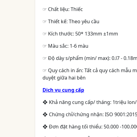
☞
Chất liệu: Thiếc
☞
Thiết kế: Theo yêu cầu
☞
Kích thước: 50* 133mm ±1mm
☞
Màu sắc: 1-6 màu
☞
Độ dày s/phẩm (min/ max): 0.l7 - 0.1
☞
Quy cách in ấn: Tất cả quy cách mẫu 
duyệt giữa hai bên
Dịch vụ cung cấp
❖
Khả năng cung cấp/ tháng: 1triệu lon
❖
Chứng chỉ/chứng nhận: ISO 9001:2015
❖
Đơn đặt hàng tối thiểu: 50.000 -100.0