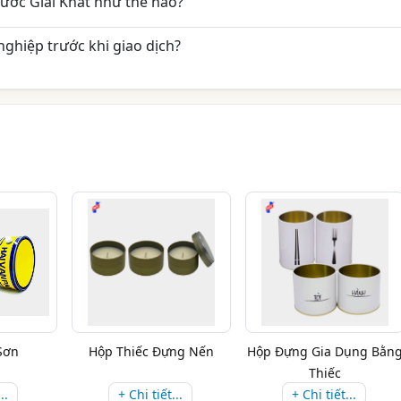
ớc Giải Khát như thế nào?
ghiệp trước khi giao dịch?
Sơn
Hộp Thiếc Đựng Nến
Hộp Đựng Gia Dụng Bằn
Thiếc
..
+ Chi tiết...
+ Chi tiết...