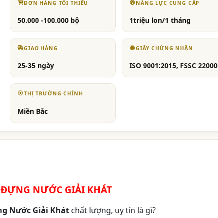
ĐƠN HÀNG TỐI THIỂU
NĂNG LỰC CUNG CẤP
50.000 -100.000 bộ
1triệu lon/1 tháng
GIAO HÀNG
GIẤY CHỨNG NHẬN
25-35 ngày
ISO 9001:2015, FSSC 22000
THỊ TRƯỜNG CHÍNH
Miền Bắc
 ĐỰNG NƯỚC GIẢI KHÁT
ng Nước Giải Khát
chất lượng, uy tín là gì?