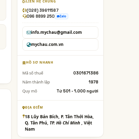
LIÊN HỆ CHUNG
(028) 39611587
096 8899 250
Zalo
info.mychau@gmail.com
mychau.com.vn
HỒ SƠ NHANH
Mã số thuế
0301671386
Năm thành lập
1978
Quy mô
Từ 501 - 1.000 người
ĐỊA ĐIỂM
18 Lũy Bán Bích, P. Tân Thới Hòa,
Q. Tân Phú,
TP. Hồ Chí Minh
, Việt
Nam