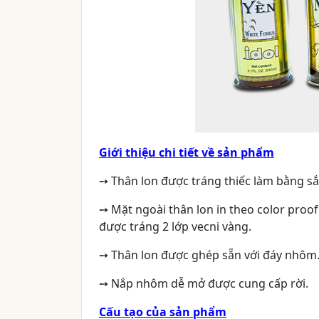
Giới thiệu chi tiết về sản phẩm
➙
Thân lon được tráng thiếc làm bằng sắt
➙
Mặt ngoài thân lon in theo color proo
được tráng 2 lớp vecni vàng.
➙
Thân lon được ghép sẵn với đáy nhôm
➙
Nắp nhôm dễ mở được cung cấp rời.
Cấu tạo của sản phẩm