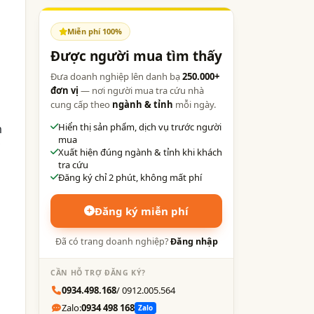
Miễn phí 100%
Được người mua tìm thấy
Đưa doanh nghiệp lên danh bạ
250.000+
đơn vị
— nơi người mua tra cứu nhà
cung cấp theo
ngành & tỉnh
mỗi ngày.
Hiển thị sản phẩm, dịch vụ trước người
m
mua
Xuất hiện đúng ngành & tỉnh khi khách
tra cứu
Đăng ký chỉ 2 phút, không mất phí
Đăng ký miễn phí
Đã có trang doanh nghiệp?
Đăng nhập
CẦN HỖ TRỢ ĐĂNG KÝ?
0934.498.168
/ 0912.005.564
Zalo:
0934 498 168
Zalo