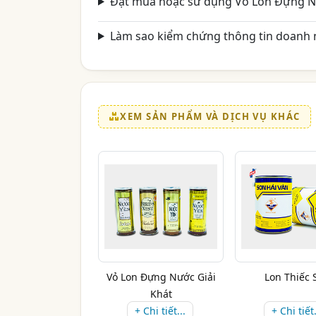
Đặt mua hoặc sử dụng Vỏ Lon Đựng Nư
Làm sao kiểm chứng thông tin doanh n
XEM SẢN PHẨM VÀ DỊCH VỤ KHÁC
Vỏ Lon Đựng Nước Giải
Lon Thiếc 
Khát
+ Chi tiết...
+ Chi tiết.