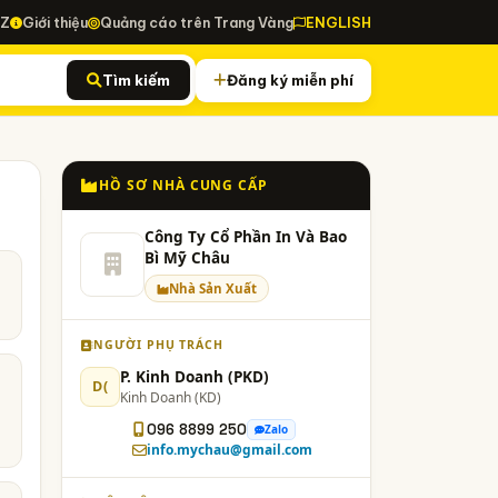
-Z
Giới thiệu
Quảng cáo trên Trang Vàng
ENGLISH
Tìm kiếm
Đăng ký miễn phí
HỒ SƠ NHÀ CUNG CẤP
Công Ty Cổ Phần In Và Bao
Bì Mỹ Châu
Nhà Sản Xuất
NGƯỜI PHỤ TRÁCH
P. Kinh Doanh (PKD)
D(
Kinh Doanh (KD)
096 8899 250
Zalo
info.mychau@gmail.com