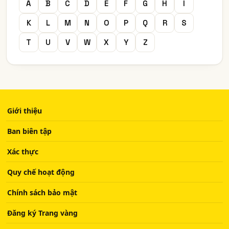
A
B
C
D
E
F
G
H
I
K
L
M
N
O
P
Q
R
S
T
U
V
W
X
Y
Z
Giới thiệu
Ban biên tập
Xác thực
Quy chế hoạt động
Chính sách bảo mật
Đăng ký Trang vàng